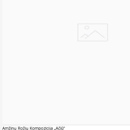
Amžinų Rožių Kompozicija „Ačiū“