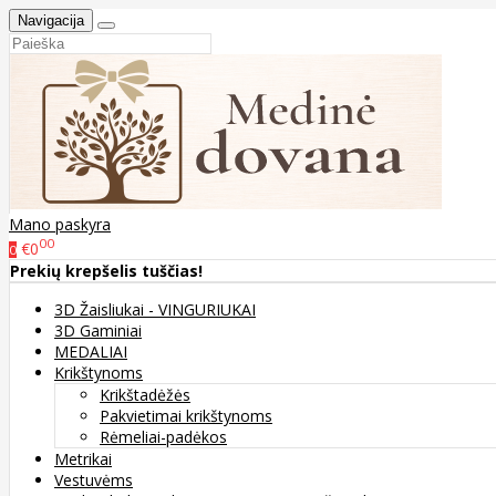
Navigacija
Mano paskyra
00
€0
0
Prekių krepšelis tuščias!
3D Žaisliukai - VINGURIUKAI
3D Gaminiai
MEDALIAI
Krikštynoms
Krikštadėžės
Pakvietimai krikštynoms
Rėmeliai-padėkos
Metrikai
Vestuvėms