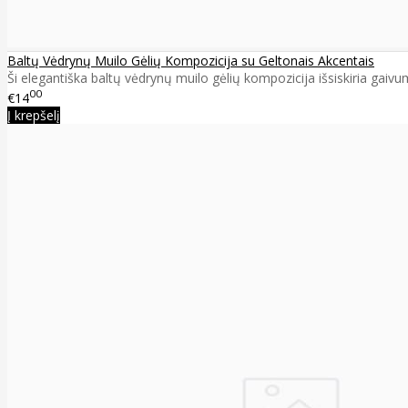
Baltų Vėdrynų Muilo Gėlių Kompozicija su Geltonais Akcentais
Ši elegantiška baltų vėdrynų muilo gėlių kompozicija išsiskiria gaivu
00
€14
Į krepšelį