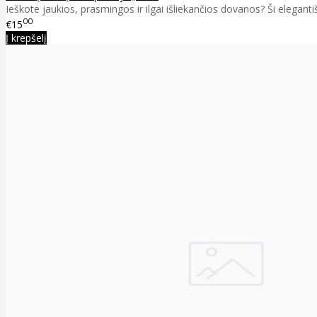
Ieškote jaukios, prasmingos ir ilgai išliekančios dovanos? Ši elegant
00
€15
Į krepšelį