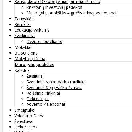
Rankų darbo Dekoratyviniai gaminiai iš muilo
Krikštynų ir vestuvių padėkos
Muilo gėlių puokštės – grožis ir kvapas dovanai
Taupyklės
Rėmeliai
Edukacija Vaikams
Sveikinimai
Dėžutės buteliams
Mokyklai
BOSO diena
Mokytojų Diena
Muilo gelių puokštės
Kalėdos
Žaisliukai
Šventiniai rankų darbo muiliukai
Šventinės Sojų vaško žvakės.
Kalėdiniai rinkiniai
Dekoracijos
Advento Kalendoriai
Smeigtukai
Valentino Diena
Šviestuvai
Dekoracijos