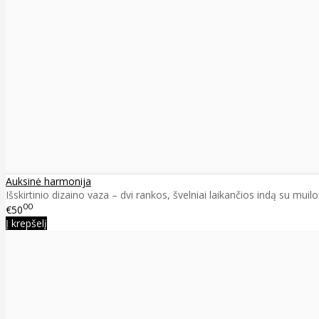
Auksinė harmonija
Išskirtinio dizaino vaza – dvi rankos, švelniai laikančios indą su muilo
00
€50
Į krepšelį