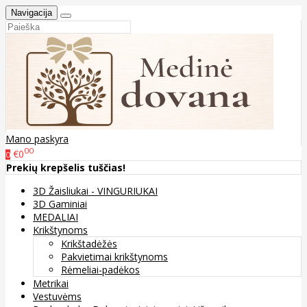
Navigacija
Mano paskyra
00
€0
0
Prekių krepšelis tuščias!
3D Žaisliukai - VINGURIUKAI
3D Gaminiai
MEDALIAI
Krikštynoms
Krikštadėžės
Pakvietimai krikštynoms
Rėmeliai-padėkos
Metrikai
Vestuvėms