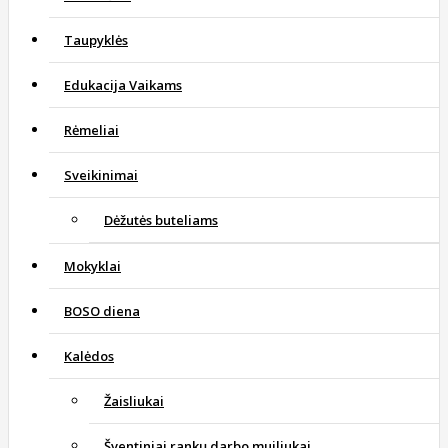
Taupyklės
Edukacija Vaikams
Rėmeliai
Sveikinimai
Dėžutės buteliams
Mokyklai
BOSO diena
Kalėdos
Žaisliukai
Šventiniai rankų darbo muiliukai