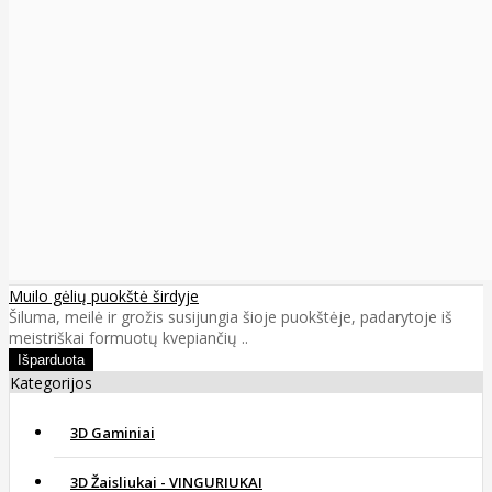
Muilo gėlių puokštė širdyje
Šiluma, meilė ir grožis susijungia šioje puokštėje, padarytoje iš
meistriškai formuotų kvepiančių ..
Kategorijos
3D Gaminiai
3D Žaisliukai - VINGURIUKAI