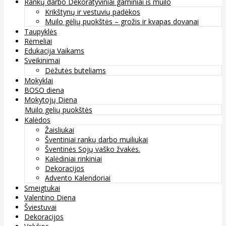
Rankų darbo Dekoratyviniai gaminiai iš muilo
Krikštynų ir vestuvių padėkos
Muilo gėlių puokštės – grožis ir kvapas dovanai
Taupyklės
Rėmeliai
Edukacija Vaikams
Sveikinimai
Dėžutės buteliams
Mokyklai
BOSO diena
Mokytojų Diena
Muilo gelių puokštės
Kalėdos
Žaisliukai
Šventiniai rankų darbo muiliukai
Šventinės Sojų vaško žvakės.
Kalėdiniai rinkiniai
Dekoracijos
Advento Kalendoriai
Smeigtukai
Valentino Diena
Šviestuvai
Dekoracijos