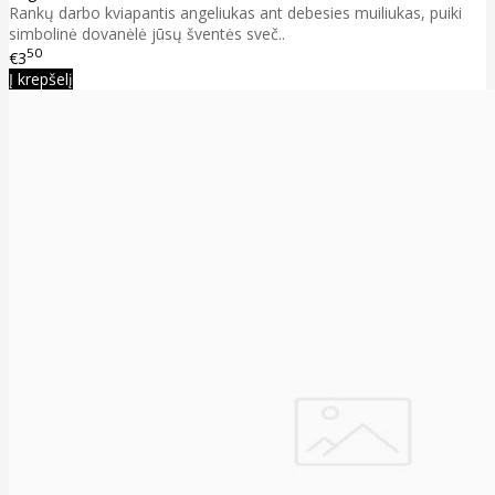
Rankų darbo kviapantis angeliukas ant debesies muiliukas, puiki
simbolinė dovanėlė jūsų šventės sveč..
50
€3
Į krepšelį