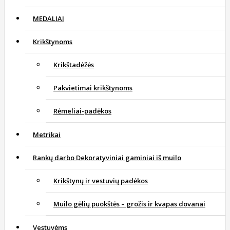
MEDALIAI
Krikštynoms
Krikštadėžės
Pakvietimai krikštynoms
Rėmeliai-padėkos
Metrikai
Rankų darbo Dekoratyviniai gaminiai iš muilo
Krikštynų ir vestuvių padėkos
Muilo gėlių puokštės – grožis ir kvapas dovanai
Vestuvėms