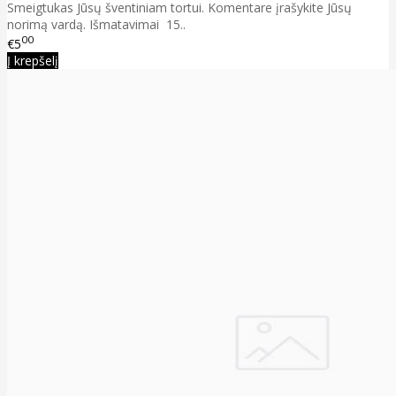
Smeigtukas Jūsų šventiniam tortui. Komentare įrašykite Jūsų
norimą vardą. Išmatavimai 15..
00
€5
Į krepšelį