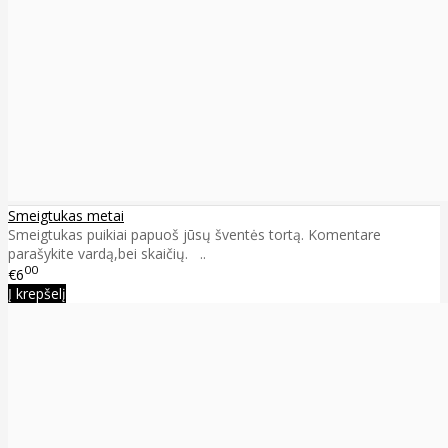
Smeigtukas metai
Smeigtukas puikiai papuoš jūsų šventės tortą. Komentare
parašykite vardą,bei skaičių. ..
00
€6
Į krepšelį