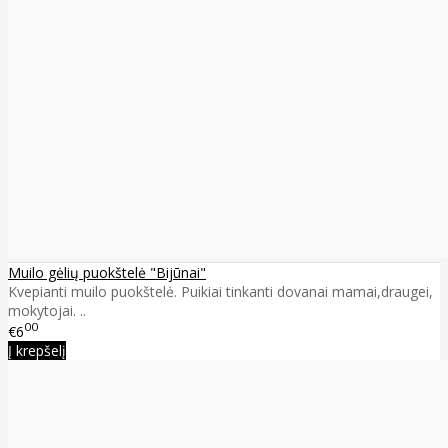
Muilo gėlių puokštelė "Bijūnai"
Kvepianti muilo puokštelė. Puikiai tinkanti dovanai mamai,draugei,
mokytojai. ..
00
€6
Į krepšelį