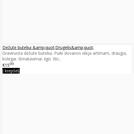
Dėžutė buteliui &amp;quot;Drugelis&amp;quot;
Graviruota dėžutė buteliui. Puiki dovanos idėja artimam, draugui,
kolegai. Išmatavimai: ilgis 36c..
00
€15
Į krepšelį