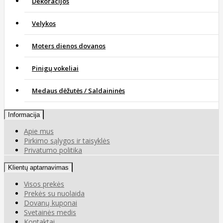
Dekoracijos
Velykos
Moters dienos dovanos
Pinigų vokeliai
Medaus dėžutės / Saldaininės
Informacija
Apie mus
Pirkimo sąlygos ir taisyklės
Privatumo politika
Klientų aptarnavimas
Visos prekės
Prekės su nuolaida
Dovanų kuponai
Svetainės medis
Kontaktai