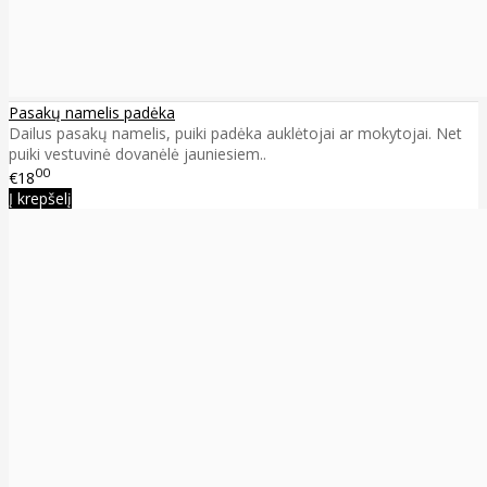
Pasakų namelis padėka
Dailus pasakų namelis, puiki padėka auklėtojai ar mokytojai. Net
puiki vestuvinė dovanėlė jauniesiem..
00
€18
Į krepšelį