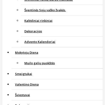
Šventinės Sojų vaško žvakės.
Kalėdiniai rinkiniai
Dekoracijos
Advento Kalendoriai
Mokytojų Diena
Muilo gelių puokštės
Smeigtukai
Valentino Diena
Šviestuvai