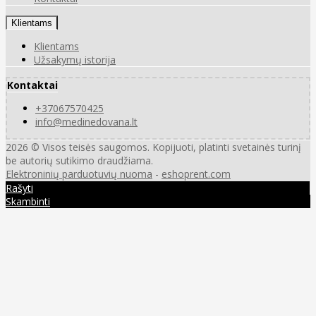
Klientams
Klientams
Užsakymų istorija
Kontaktai
+37067570425
info@medinedovana.lt
2026 © Visos teisės saugomos. Kopijuoti, platinti svetainės turinį
be autorių sutikimo draudžiama.
Elektroninių parduotuvių nuoma
-
eshoprent.com
Rašyti
Skambinti