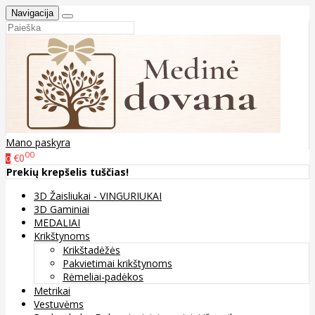
Navigacija
Mano paskyra
00
€0
0
Prekių krepšelis tuščias!
3D Žaisliukai - VINGURIUKAI
3D Gaminiai
MEDALIAI
Krikštynoms
Krikštadėžės
Pakvietimai krikštynoms
Rėmeliai-padėkos
Metrikai
Vestuvėms