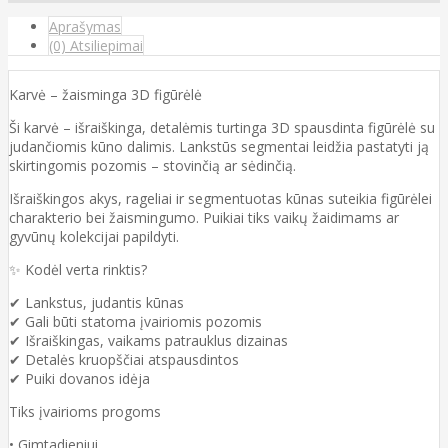
Aprašymas
(0) Atsiliepimai
Karvė – žaisminga 3D figūrėlė
Ši karvė – išraiškinga, detalėmis turtinga 3D spausdinta figūrėlė su
judančiomis kūno dalimis. Lankstūs segmentai leidžia pastatyti ją
skirtingomis pozomis – stovinčią ar sėdinčią.
Išraiškingos akys, rageliai ir segmentuotas kūnas suteikia figūrėlei
charakterio bei žaismingumo. Puikiai tiks vaikų žaidimams ar
gyvūnų kolekcijai papildyti.
✨ Kodėl verta rinktis?
✔ Lankstus, judantis kūnas
✔ Gali būti statoma įvairiomis pozomis
✔ Išraiškingas, vaikams patrauklus dizainas
✔ Detalės kruopščiai atspausdintos
✔ Puiki dovanos idėja
Tiks įvairioms progoms
• Gimtadieniui