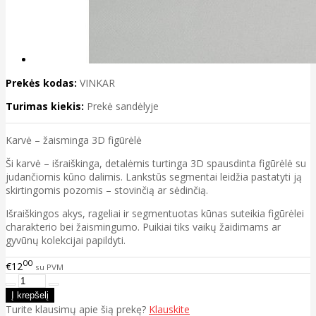
Prekės kodas:
VINKAR
Turimas kiekis:
Prekė sandėlyje
Karvė – žaisminga 3D figūrėlė
Ši karvė – išraiškinga, detalėmis turtinga 3D spausdinta figūrėlė su
judančiomis kūno dalimis. Lankstūs segmentai leidžia pastatyti ją
skirtingomis pozomis – stovinčią ar sėdinčią.
Išraiškingos akys, rageliai ir segmentuotas kūnas suteikia figūrėlei
charakterio bei žaismingumo. Puikiai tiks vaikų žaidimams ar
gyvūnų kolekcijai papildyti.
00
€12
su PVM
Turite klausimų apie šią prekę?
Klauskite