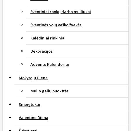
Šventiniai rankų darbo muiliukai
Šventinės Sojų vaško žvakės.
Kalėdiniai rinkiniai
Dekoracijos
Advento Kalendoriai
Mokytojų Diena
Muilo gelių puokštės
Smeigtukai
Valentino Diena
Šviestuvai