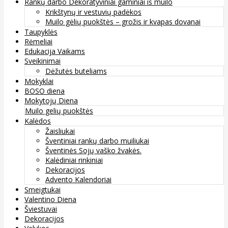
Rankų darbo Dekoratyviniai gaminiai iš muilo
Krikštynų ir vestuvių padėkos
Muilo gėlių puokštės – grožis ir kvapas dovanai
Taupyklės
Rėmeliai
Edukacija Vaikams
Sveikinimai
Dėžutės buteliams
Mokyklai
BOSO diena
Mokytojų Diena
Muilo gelių puokštės
Kalėdos
Žaisliukai
Šventiniai rankų darbo muiliukai
Šventinės Sojų vaško žvakės.
Kalėdiniai rinkiniai
Dekoracijos
Advento Kalendoriai
Smeigtukai
Valentino Diena
Šviestuvai
Dekoracijos