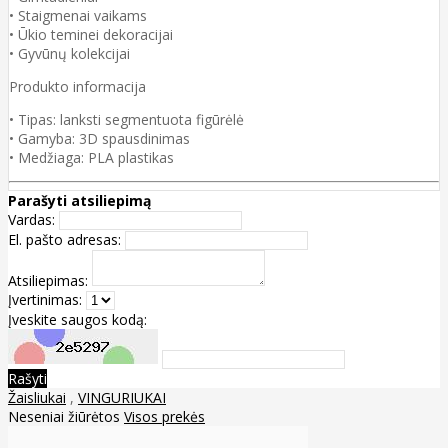
• Staigmenai vaikams
• Ūkio teminei dekoracijai
• Gyvūnų kolekcijai
Produkto informacija
• Tipas: lanksti segmentuota figūrėlė
• Gamyba: 3D spausdinimas
• Medžiaga: PLA plastikas
Parašyti atsiliepimą
Vardas:
El. pašto adresas:
Atsiliepimas:
Įvertinimas:
Įveskite saugos kodą:
Rašyti
Žaisliukai
,
VINGURIUKAI
Neseniai žiūrėtos
Visos prekės