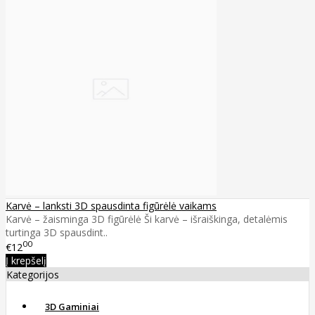
Karvė – lanksti 3D spausdinta figūrėlė vaikams
Karvė – žaisminga 3D figūrėlė Ši karvė – išraiškinga, detalėmis
turtinga 3D spausdint..
00
€12
Į krepšelį
Kategorijos
3D Gaminiai