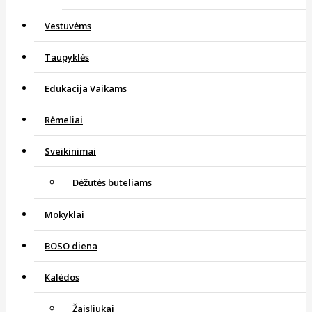
Vestuvėms
Taupyklės
Edukacija Vaikams
Rėmeliai
Sveikinimai
Dėžutės buteliams
Mokyklai
BOSO diena
Kalėdos
Žaisliukai