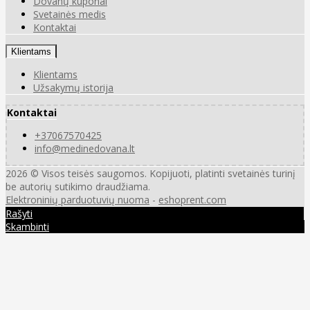
Dovanų kuponai
Svetainės medis
Kontaktai
Klientams
Klientams
Užsakymų istorija
Kontaktai
+37067570425
info@medinedovana.lt
2026 © Visos teisės saugomos. Kopijuoti, platinti svetainės turinį
be autorių sutikimo draudžiama.
Elektroninių parduotuvių nuoma
-
eshoprent.com
Rašyti
Skambinti