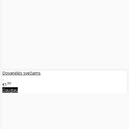
Dovanėlės svečiams
..
30
€1
Daugiau