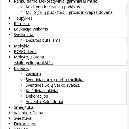
Rankų darbo Dekoratyviniai gaminiai iš muilo
Krikštynų ir vestuvių padėkos
Muilo gėlių puokštės – grožis ir kvapas dovanai
Taupyklės
Rėmeliai
Edukacija Vaikams
Sveikinimai
Dėžutės buteliams
Mokyklai
BOSO diena
Mokytojų Diena
Muilo gelių puokštės
Kalėdos
Žaisliukai
Šventiniai rankų darbo muiliukai
Šventinės Sojų vaško žvakės.
Kalėdiniai rinkiniai
Dekoracijos
Advento Kalendoriai
Smeigtukai
Valentino Diena
Šviestuvai
Dekoracijos