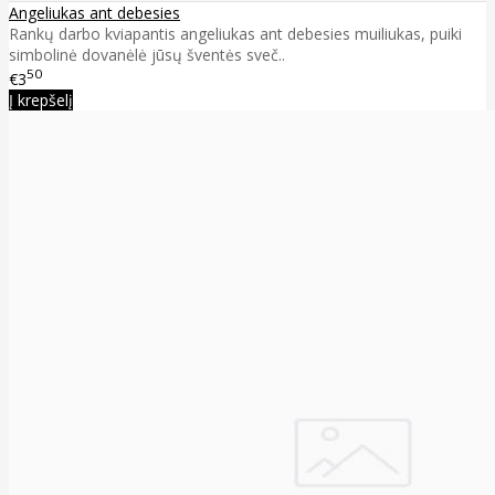
Angeliukas ant debesies
Rankų darbo kviapantis angeliukas ant debesies muiliukas, puiki
simbolinė dovanėlė jūsų šventės sveč..
50
€3
Į krepšelį