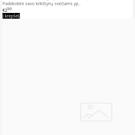
Padėkokite savo krikštynų svečiams yp..
50
€2
Į krepšelį