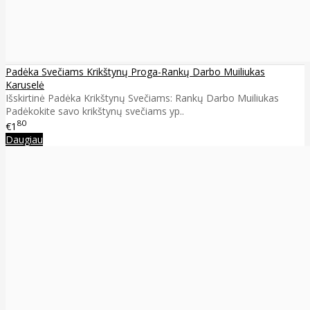
Padėka Svečiams Krikštynų Proga-Rankų Darbo Muiliukas
Karuselė
Išskirtinė Padėka Krikštynų Svečiams: Rankų Darbo Muiliukas
Padėkokite savo krikštynų svečiams yp..
80
€1
Daugiau