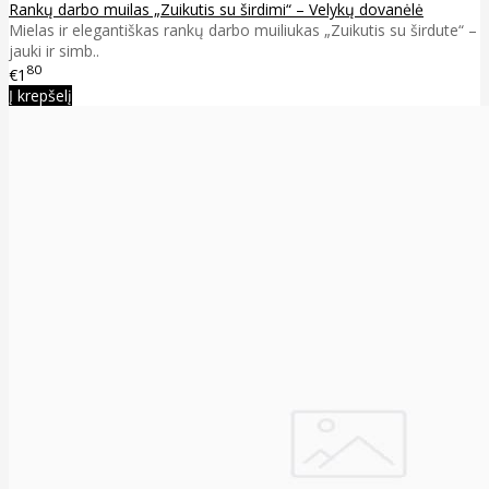
Rankų darbo muilas „Zuikutis su širdimi“ – Velykų dovanėlė
Mielas ir elegantiškas rankų darbo muiliukas „Zuikutis su širdute“ –
jauki ir simb..
80
€1
Į krepšelį