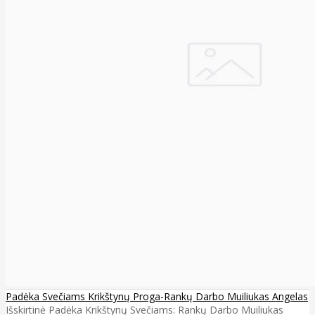
Padėka Svečiams Krikštynų Proga-Rankų Darbo Muiliukas Angelas
Išskirtinė Padėka Krikštynų Svečiams: Rankų Darbo Muiliukas