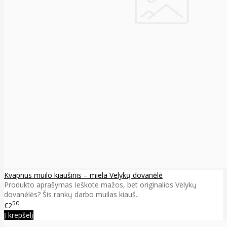
Kvapnus muilo kiaušinis – miela Velykų dovanėlė
Produkto aprašymas Ieškote mažos, bet originalios Velykų
dovanėlės? Šis rankų darbo muilas kiauš..
50
€2
Į krepšelį