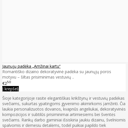
Jaunųjų padėka „Amžinai kartu“
Romantiško dizaino dekoratyvinė padėka su jaunųjų poros
motyvu – šiltas prisiminimas vestuvių ..
50
€2
Į krepšelį
Šioje kategorijoje rasite elegantiškas krikštynų ir vestuvių padėkas
svečiams, sukurtas ypatingoms gyvenimo akimirkoms įamžinti. Čia
laukia personalizuotos dovanos, kvapnūs angeliukai, dekoratyvinės
kompozicijos ir subtilūs prisiminimai artimiesiems bei šventės
svečiams. Rankų darbo gaminiai išsiskiria jaukiu dizainu, švelniomis
spalvomis ir dėmesiu detalėms, todėl puikiai papildo tiek