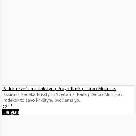
Padėka Svečiams Krikštynų Proga-Rankų Darbo Muiliukas
Išskirtinė Padėka Krikštynų Svečiams: Rankų Darbo Muiliukas
Padėkokite savo krikštynų svečiams yp..
50
€2
Daugiau