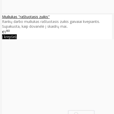
Muiliukas "raštuotasis zuikis"
Rankų darbo muiliukas raštuotasis zuikis gaivaiai kvepiantis.
Supakuota, kaip dovanėlė į skaidrų mai..
80
€1
Į krepšelį