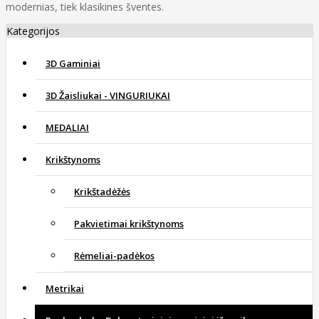
modernias, tiek klasikines šventes.
Kategorijos
3D Gaminiai
3D Žaisliukai - VINGURIUKAI
MEDALIAI
Krikštynoms
Krikštadėžės
Pakvietimai krikštynoms
Rėmeliai-padėkos
Metrikai