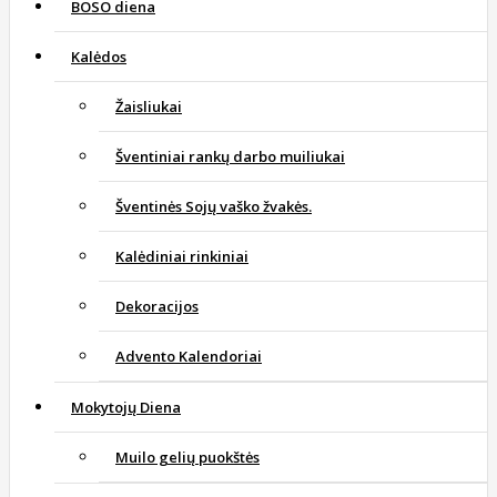
BOSO diena
Kalėdos
Žaisliukai
Šventiniai rankų darbo muiliukai
Šventinės Sojų vaško žvakės.
Kalėdiniai rinkiniai
Dekoracijos
Advento Kalendoriai
Mokytojų Diena
Muilo gelių puokštės