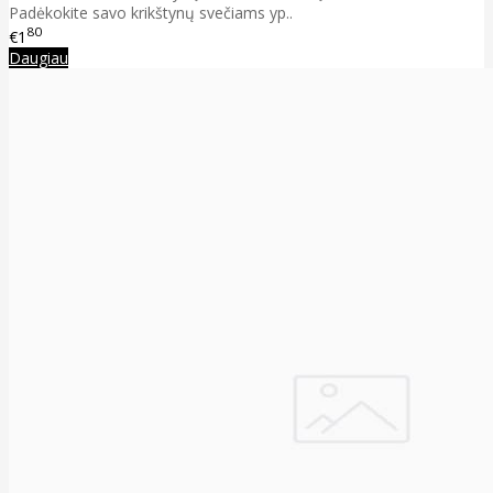
Padėkokite savo krikštynų svečiams yp..
80
€1
Daugiau