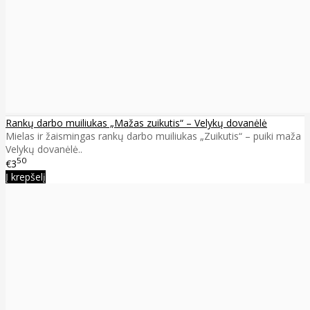
Rankų darbo muiliukas „Mažas zuikutis“ – Velykų dovanėlė
Mielas ir žaismingas rankų darbo muiliukas „Zuikutis“ – puiki maža
Velykų dovanėlė..
50
€3
Į krepšelį