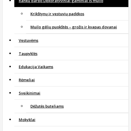
Rankų darbo Dekoratyviniai gaminiai iš muilo
Krikštynų ir vestuvių padėkos
Muilo gėlių puokštės – grožis ir kvapas dovanai
Vestuvėms
Taupyklės
Edukacija Vaikams
Rėmeliai
Sveikinimai
Dėžutės buteliams
Mokyklai