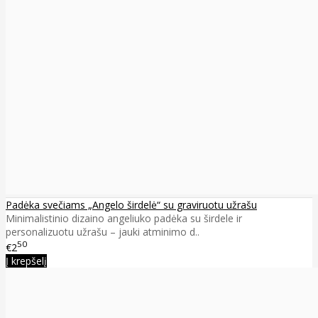
Padėka svečiams „Angelo širdelė“ su graviruotu užrašu
Minimalistinio dizaino angeliuko padėka su širdele ir
personalizuotu užrašu – jauki atminimo d..
50
€2
Į krepšelį