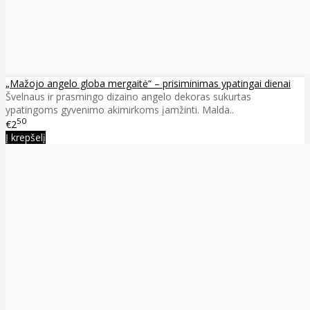
„Mažojo angelo globa mergaitė“ – prisiminimas ypatingai dienai
Švelnaus ir prasmingo dizaino angelo dekoras sukurtas
ypatingoms gyvenimo akimirkoms įamžinti. Malda..
50
€2
Į krepšelį