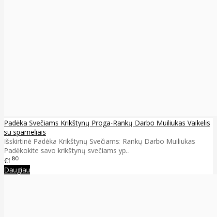
Padėka Svečiams Krikštynų Proga-Rankų Darbo Muiliukas Vaikelis
su sparneliais
Išskirtinė Padėka Krikštynų Svečiams: Rankų Darbo Muiliukas
Padėkokite savo krikštynų svečiams yp..
80
€1
Daugiau