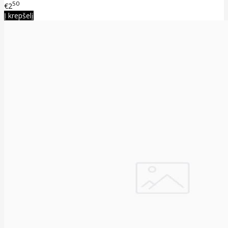
50
€2
Į krepšelį