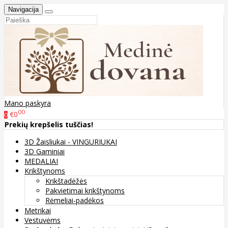
Navigacija
Mano paskyra
00
€0
0
Prekių krepšelis tuščias!
3D Žaisliukai - VINGURIUKAI
3D Gaminiai
MEDALIAI
Krikštynoms
Krikštadėžės
Pakvietimai krikštynoms
Rėmeliai-padėkos
Metrikai
Vestuvėms