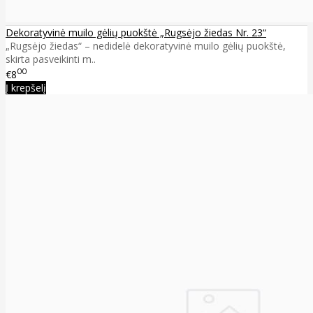
Dekoratyvinė muilo gėlių puokštė „Rugsėjo žiedas Nr. 23“
„Rugsėjo žiedas“ – nedidelė dekoratyvinė muilo gėlių puokštė,
skirta pasveikinti m..
00
€8
Į krepšelį