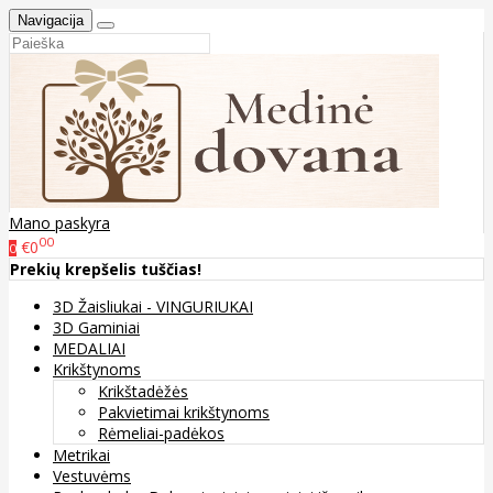
Navigacija
Mano paskyra
00
€0
0
Prekių krepšelis tuščias!
3D Žaisliukai - VINGURIUKAI
3D Gaminiai
MEDALIAI
Krikštynoms
Krikštadėžės
Pakvietimai krikštynoms
Rėmeliai-padėkos
Metrikai
Vestuvėms