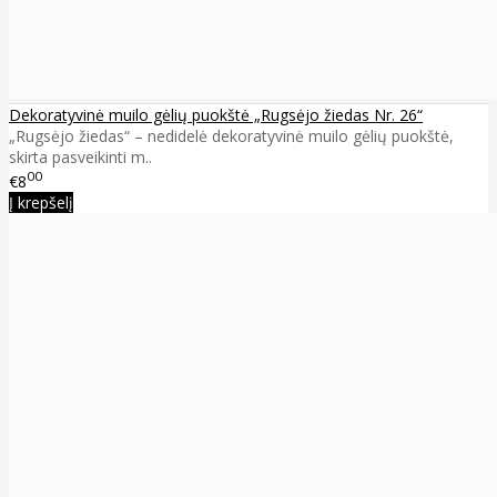
Dekoratyvinė muilo gėlių puokštė „Rugsėjo žiedas Nr. 26“
„Rugsėjo žiedas“ – nedidelė dekoratyvinė muilo gėlių puokštė,
skirta pasveikinti m..
00
€8
Į krepšelį