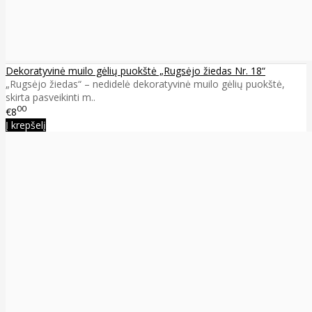
Dekoratyvinė muilo gėlių puokštė „Rugsėjo žiedas Nr. 18“
„Rugsėjo žiedas“ – nedidelė dekoratyvinė muilo gėlių puokštė,
skirta pasveikinti m..
00
€8
Į krepšelį