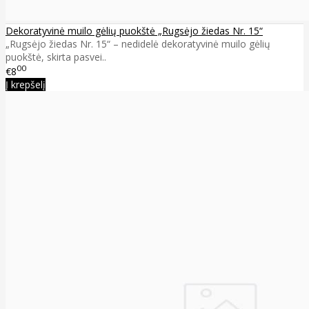
Dekoratyvinė muilo gėlių puokštė „Rugsėjo žiedas Nr. 15“
„Rugsėjo žiedas Nr. 15“ – nedidelė dekoratyvinė muilo gėlių
puokštė, skirta pasvei..
00
€8
Į krepšelį