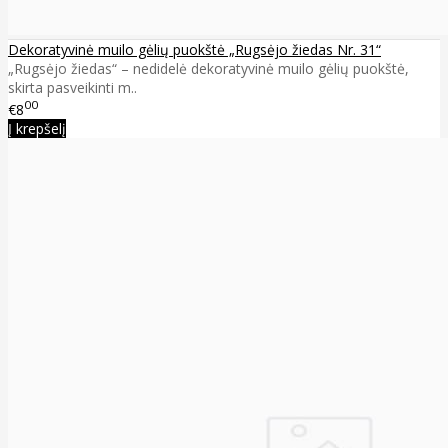
Dekoratyvinė muilo gėlių puokštė „Rugsėjo žiedas Nr. 31“
„Rugsėjo žiedas“ – nedidelė dekoratyvinė muilo gėlių puokštė,
skirta pasveikinti m..
00
€8
Į krepšelį