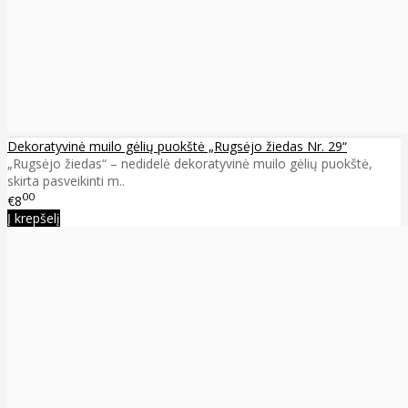
Dekoratyvinė muilo gėlių puokštė „Rugsėjo žiedas Nr. 29“
„Rugsėjo žiedas“ – nedidelė dekoratyvinė muilo gėlių puokštė,
skirta pasveikinti m..
00
€8
Į krepšelį