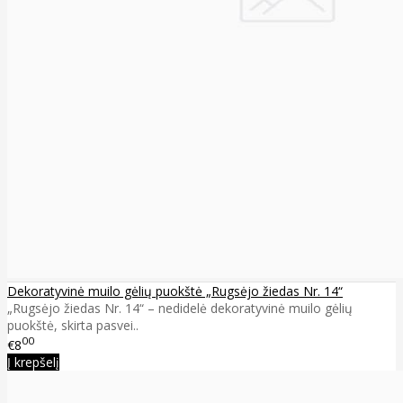
Dekoratyvinė muilo gėlių puokštė „Rugsėjo žiedas Nr. 14“
„Rugsėjo žiedas Nr. 14“ – nedidelė dekoratyvinė muilo gėlių
puokštė, skirta pasvei..
00
€8
Į krepšelį