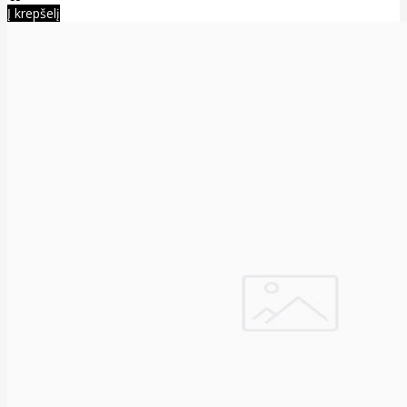
Į krepšelį