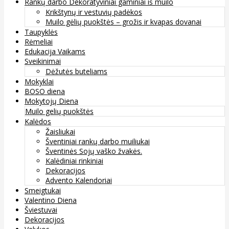
Rankų darbo Dekoratyviniai gaminiai iš muilo
Krikštynų ir vestuvių padėkos
Muilo gėlių puokštės – grožis ir kvapas dovanai
Taupyklės
Rėmeliai
Edukacija Vaikams
Sveikinimai
Dėžutės buteliams
Mokyklai
BOSO diena
Mokytojų Diena
Muilo gelių puokštės
Kalėdos
Žaisliukai
Šventiniai rankų darbo muiliukai
Šventinės Sojų vaško žvakės.
Kalėdiniai rinkiniai
Dekoracijos
Advento Kalendoriai
Smeigtukai
Valentino Diena
Šviestuvai
Dekoracijos