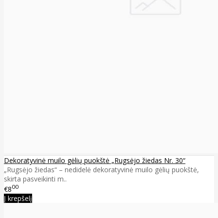
Dekoratyvinė muilo gėlių puokštė „Rugsėjo žiedas Nr. 30“
„Rugsėjo žiedas“ – nedidelė dekoratyvinė muilo gėlių puokštė,
skirta pasveikinti m..
00
€8
Į krepšelį