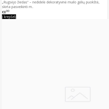
„Rugsėjo žiedas“ – nedidelė dekoratyvinė muilo gėlių puokštė,
skirta pasveikinti m..
00
€8
Į krepšelį