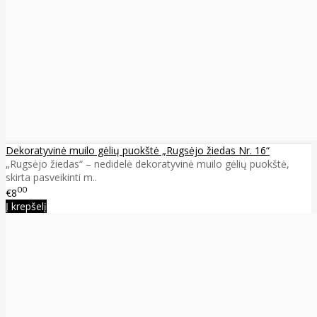
Dekoratyvinė muilo gėlių puokštė „Rugsėjo žiedas Nr. 16“
„Rugsėjo žiedas“ – nedidelė dekoratyvinė muilo gėlių puokštė,
skirta pasveikinti m..
00
€8
Į krepšelį