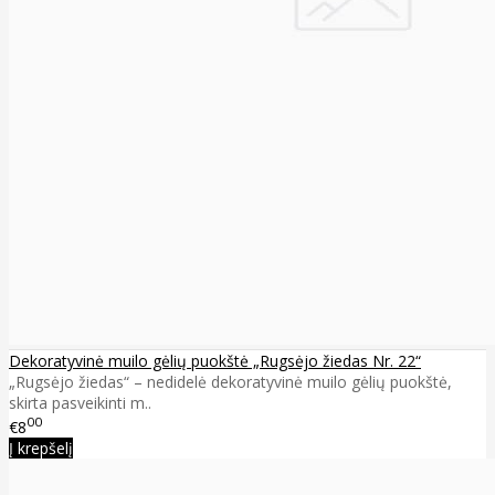
Dekoratyvinė muilo gėlių puokštė „Rugsėjo žiedas Nr. 22“
„Rugsėjo žiedas“ – nedidelė dekoratyvinė muilo gėlių puokštė,
skirta pasveikinti m..
00
€8
Į krepšelį