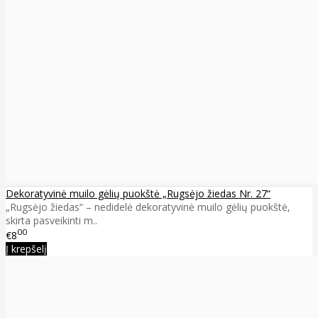
Dekoratyvinė muilo gėlių puokštė „Rugsėjo žiedas Nr. 27“
„Rugsėjo žiedas“ – nedidelė dekoratyvinė muilo gėlių puokštė,
skirta pasveikinti m..
00
€8
Į krepšelį