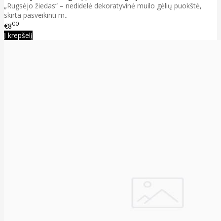
„Rugsėjo žiedas“ – nedidelė dekoratyvinė muilo gėlių puokštė,
skirta pasveikinti m..
00
€8
Į krepšelį