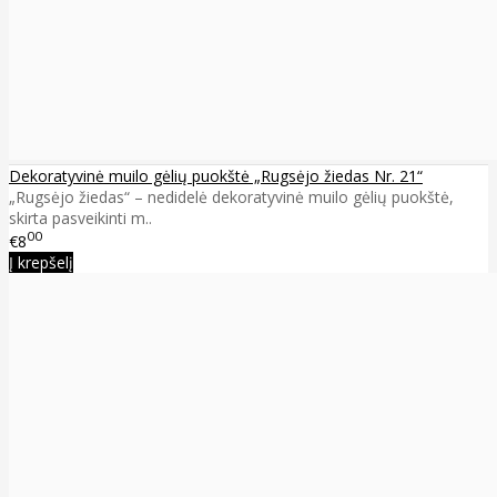
Dekoratyvinė muilo gėlių puokštė „Rugsėjo žiedas Nr. 21“
„Rugsėjo žiedas“ – nedidelė dekoratyvinė muilo gėlių puokštė,
skirta pasveikinti m..
00
€8
Į krepšelį