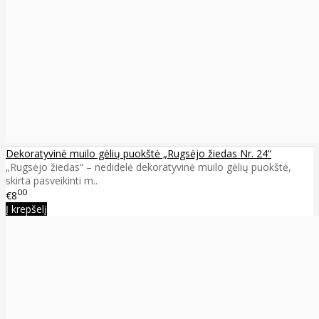
Dekoratyvinė muilo gėlių puokštė „Rugsėjo žiedas Nr. 24“
„Rugsėjo žiedas“ – nedidelė dekoratyvinė muilo gėlių puokštė,
skirta pasveikinti m..
00
€8
Į krepšelį