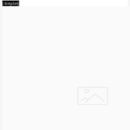
Į krepšelį