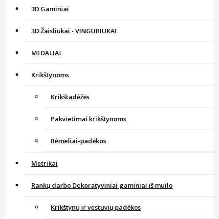
3D Gaminiai
3D Žaisliukai - VINGURIUKAI
MEDALIAI
Krikštynoms
Krikštadėžės
Pakvietimai krikštynoms
Rėmeliai-padėkos
Metrikai
Rankų darbo Dekoratyviniai gaminiai iš muilo
Krikštynų ir vestuvių padėkos