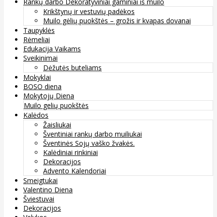
Rankų darbo Dekoratyviniai gaminiai iš muilo
Krikštynų ir vestuvių padėkos
Muilo gėlių puokštės – grožis ir kvapas dovanai
Taupyklės
Rėmeliai
Edukacija Vaikams
Sveikinimai
Dėžutės buteliams
Mokyklai
BOSO diena
Mokytojų Diena
Muilo gelių puokštės
Kalėdos
Žaisliukai
Šventiniai rankų darbo muiliukai
Šventinės Sojų vaško žvakės.
Kalėdiniai rinkiniai
Dekoracijos
Advento Kalendoriai
Smeigtukai
Valentino Diena
Šviestuvai
Dekoracijos