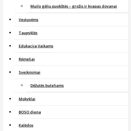
Muilo gėlių puokštės – grožis ir kvapas dovanai
Vestuvėms
Taupyklės
Edukacija Vaikams
Rėmeliai
Sveikinimai
Dėžutės buteliams
Mokyklai
BOSO diena
Kalėdos