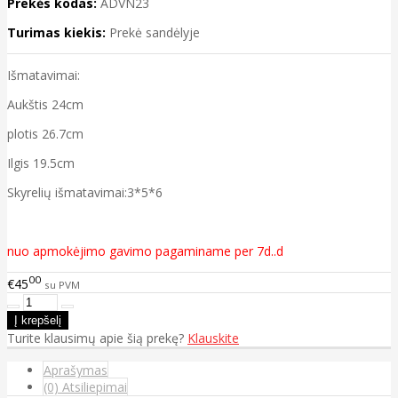
Prekės kodas:
ADVN23
Turimas kiekis:
Prekė sandėlyje
Išmatavimai:
Aukštis 24cm
plotis 26.7cm
Ilgis 19.5cm
Skyrelių išmatavimai:3*5*6
nuo apmokėjimo gavimo pagaminame per 7d..d
00
€45
su PVM
Turite klausimų apie šią prekę?
Klauskite
Aprašymas
(0) Atsiliepimai