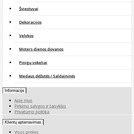
Šviestuvai
Dekoracijos
Velykos
Moters dienos dovanos
Pinigų vokeliai
Medaus dėžutės / Saldaininės
Informacija
Apie mus
Pirkimo sąlygos ir taisyklės
Privatumo politika
Klientų aptarnavimas
Visos prekės