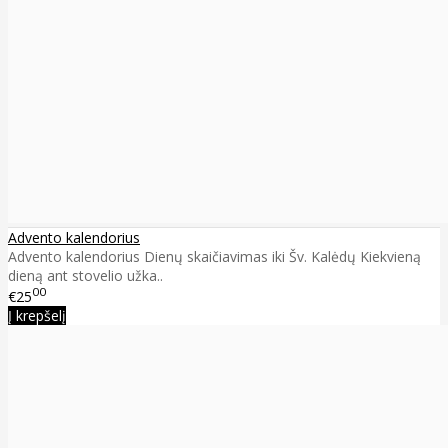
Advento kalendorius
Advento kalendorius Dienų skaičiavimas iki Šv. Kalėdų Kiekvieną
dieną ant stovelio užka..
00
€25
Į krepšelį