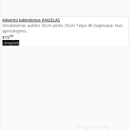
Advento kalendorius ANGELAS
Išmatavimai: aukštis 42cm plotis 35cm Telpa 48 čiulpinukai. Nuo
apmokėjimo..
00
€15
Į krepšelį