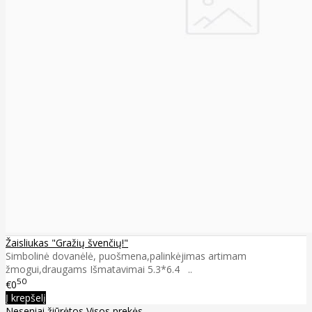
Žaisliukas "Gražių švenčių!"
Simbolinė dovanėlė, puošmena,palinkėjimas artimam
žmogui,draugams Išmatavimai 5.3*6.4 ..
50
€0
Į krepšelį
Neseniai žiūrėtos
Visos prekės