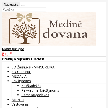
Navigacija
Mano paskyra
00
€0
0
Prekių krepšelis tuščias!
3D Žaisliukai - VINGURIUKAI
3D Gaminiai
MEDALIAI
Krikštynoms
Krikštadėžės
Pakvietimai krikštynoms
Rėmeliai-padėkos
Metrikai
Vestuvėms