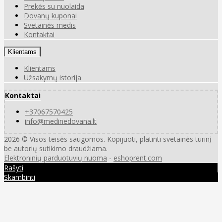
Prekės su nuolaida
Dovanų kuponai
Svetainės medis
Kontaktai
Klientams
Klientams
Užsakymų istorija
Kontaktai
+37067570425
info@medinedovana.lt
2026 © Visos teisės saugomos. Kopijuoti, platinti svetainės turinį
be autorių sutikimo draudžiama.
Elektroninių parduotuvių nuoma
-
eshoprent.com
Rašyti
Skambinti