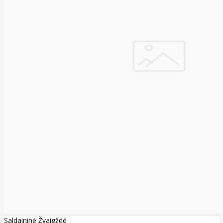
Saldaininė Žvaigždė