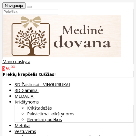
Navigacija
Mano paskyra
00
€0
0
Prekių krepšelis tuščias!
3D Žaisliukai - VINGURIUKAI
3D Gaminiai
MEDALIAI
Krikštynoms
Krikštadėžės
Pakvietimai krikštynoms
Rėmeliai-padėkos
Metrikai
Vestuvėms