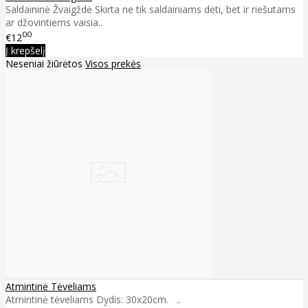
Saldaininė Žvaigždė Skirta ne tik saldainiams dėti, bet ir riešutams
ar džovintiems vaisia..
00
€12
Į krepšelį
Neseniai žiūrėtos
Visos prekės
Atmintinė Tėveliams
Atmintinė tėveliams Dydis: 30x20cm. ..