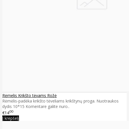
Rėmelis Krikšto tėvams Rožė
Rėmėlis-padėka krikšto tėveliams krikštynų proga. Nuotraukos
dydis 10*15 Komentare galite nuro..
00
€14
Į krepšelį