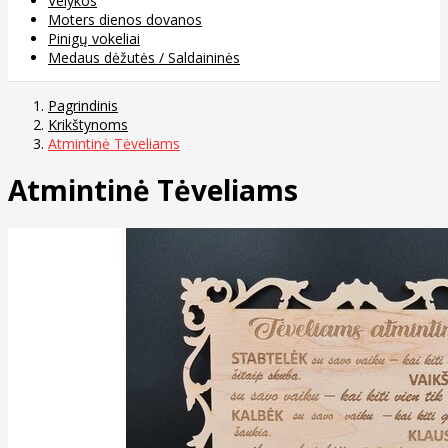
Velykos
Moters dienos dovanos
Pinigų vokeliai
Medaus dėžutės / Saldaininės
Pagrindinis
Krikštynoms
Atmintinė Tėveliams
Atmintinė Tėveliams