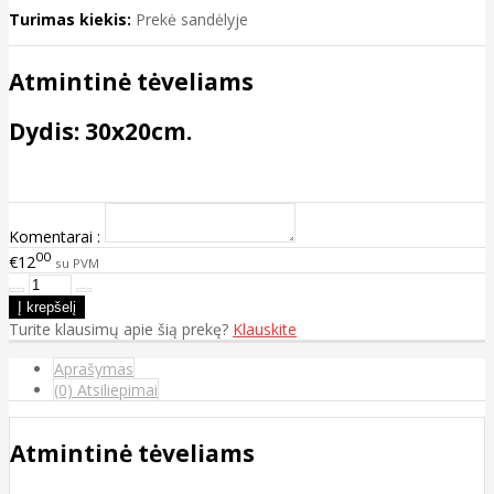
Turimas kiekis:
Prekė sandėlyje
Atmintinė tėveliams
Dydis: 30x20cm.
Komentarai :
00
€12
su PVM
Turite klausimų apie šią prekę?
Klauskite
Aprašymas
(0) Atsiliepimai
Atmintinė tėveliams