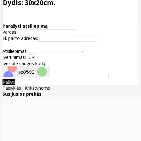
Dydis: 30x20cm.
Parašyti atsiliepimą
Vardas:
El. pašto adresas:
Atsiliepimas:
Įvertinimas:
Įveskite saugos kodą:
Rašyti
Taisyklės
,
Krikštynoms
Susijusios prekės