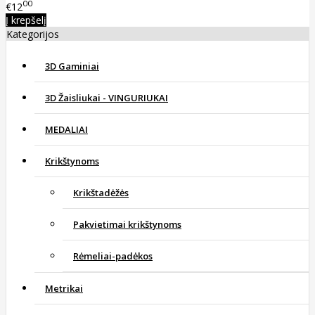
00
€12
Į krepšelį
Kategorijos
3D Gaminiai
3D Žaisliukai - VINGURIUKAI
MEDALIAI
Krikštynoms
Krikštadėžės
Pakvietimai krikštynoms
Rėmeliai-padėkos
Metrikai