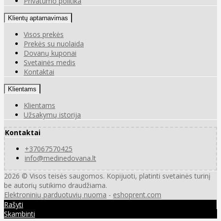
Privatumo politika
Klientų aptarnavimas
Visos prekės
Prekės su nuolaida
Dovanų kuponai
Svetainės medis
Kontaktai
Klientams
Klientams
Užsakymų istorija
Kontaktai
+37067570425
info@medinedovana.lt
2026 © Visos teisės saugomos. Kopijuoti, platinti svetainės turinį
be autorių sutikimo draudžiama.
Elektroninių parduotuvių nuoma
-
eshoprent.com
Rašyti
Skambinti