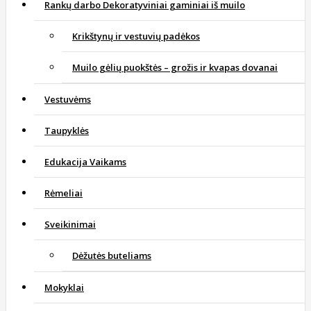
Rankų darbo Dekoratyviniai gaminiai iš muilo
Krikštynų ir vestuvių padėkos
Muilo gėlių puokštės – grožis ir kvapas dovanai
Vestuvėms
Taupyklės
Edukacija Vaikams
Rėmeliai
Sveikinimai
Dėžutės buteliams
Mokyklai