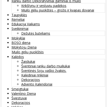
Rankų darbo Dekoratyviniai gaminiai iš muilo
Krikštynų ir vestuvių padėkos
Muilo gėlių puokštės – grožis ir kvapas dovanai
Taupyklės
Rėmeliai
Edukacija Vaikams
Sveikinimai
Dėžutės buteliams
Mokyklai
BOSO diena
Mokytojų Diena
Muilo gelių puokštės
Kalėdos
Žaisliukai
Šventiniai rankų darbo muiliukai
Šventinės Sojų vaško žvakės.
Kalėdiniai rinkiniai
Dekoracijos
Advento Kalendoriai
Smeigtukai
Valentino Diena
Šviestuvai
Dekoracijos