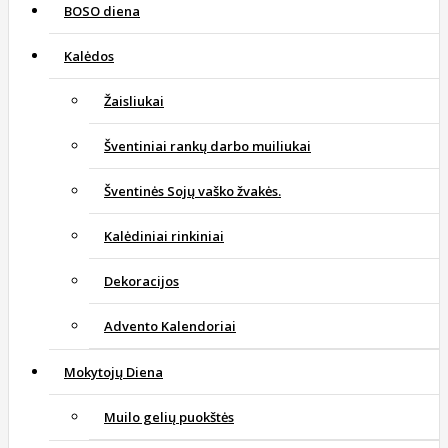
BOSO diena
Kalėdos
Žaisliukai
Šventiniai rankų darbo muiliukai
Šventinės Sojų vaško žvakės.
Kalėdiniai rinkiniai
Dekoracijos
Advento Kalendoriai
Mokytojų Diena
Muilo gelių puokštės