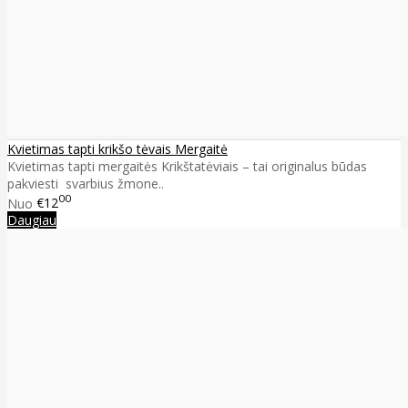
Kvietimas tapti krikšo tėvais Mergaitė
Kvietimas tapti mergaitės Krikštatėviais – tai originalus būdas
pakviesti svarbius žmone..
00
Nuo
€12
Daugiau