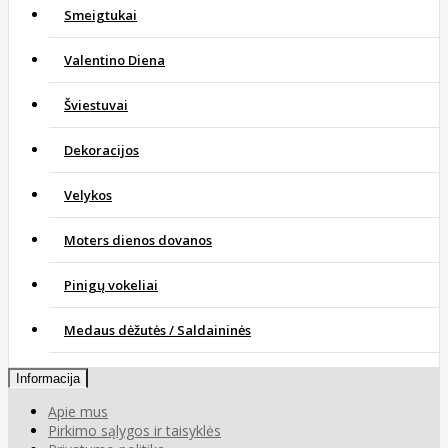
Smeigtukai
Valentino Diena
Šviestuvai
Dekoracijos
Velykos
Moters dienos dovanos
Pinigų vokeliai
Medaus dėžutės / Saldaininės
Informacija
Apie mus
Pirkimo sąlygos ir taisyklės