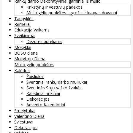
Rankų darbo Dekoratyviniai gaminiai iš muilo
Krikštynų ir vestuvių padėkos
Muilo gėlių puokštės – grožis ir kvapas dovanai
Taupyklės
Rėmeliai
Edukacija Vaikams
Sveikinimai
Dėžutės buteliams
Mokyklai
BOSO diena
Mokytojų Diena
Muilo gelių puokštės
Kalėdos
Žaisliukai
Šventiniai rankų darbo muiliukai
Šventinės Sojų vaško žvakės.
Kalėdiniai rinkiniai
Dekoracijos
Advento Kalendoriai
Smeigtukai
Valentino Diena
Šviestuvai
Dekoracijos