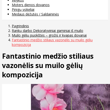
Velykos
Moters dienos dovanos
Pinigų vokeliai
Medaus dėžutės / Saldaininės
Pagrindinis
Rankų darbo Dekoratyviniai gaminiai iš muilo
Muilo gėlių puokštės – grožis ir kvapas dovanai
Fantastinio medžio stiliaus vazonėlis su muilo gėlių
kompozicija
Fantastinio medžio stiliaus
vazonėlis su muilo gėlių
kompozicija