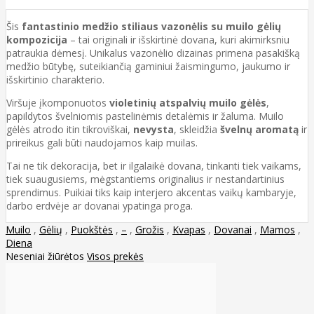
Šis
fantastinio medžio stiliaus vazonėlis su muilo gėlių
kompozicija
– tai originali ir išskirtinė dovana, kuri akimirksniu
patraukia dėmesį. Unikalus vazonėlio dizainas primena pasakišką
medžio būtybę, suteikiančią gaminiui žaismingumo, jaukumo ir
išskirtinio charakterio.
Viršuje įkomponuotos
violetinių atspalvių muilo gėlės
,
papildytos švelniomis pastelinėmis detalėmis ir žaluma. Muilo
gėlės atrodo itin tikroviškai,
nevysta
, skleidžia
švelnų aromatą
ir
prireikus gali būti naudojamos kaip muilas.
Tai ne tik dekoracija, bet ir ilgalaikė dovana, tinkanti tiek vaikams,
tiek suaugusiems, mėgstantiems originalius ir nestandartinius
sprendimus. Puikiai tiks kaip interjero akcentas vaikų kambaryje,
darbo erdvėje ar dovanai ypatinga proga.
Muilo
,
Gėlių
,
Puokštės
,
–
,
Grožis
,
Kvapas
,
Dovanai
,
Mamos
,
Diena
Neseniai žiūrėtos
Visos prekės