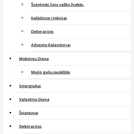
Šventinės Sojų vaško žvakės.
Kalėdiniai rinkiniai
Dekoracijos
Advento Kalendoriai
Mokytojų Diena
Muilo gelių puokštės
Smeigtukai
Valentino Diena
Šviestuvai
Dekoracijos