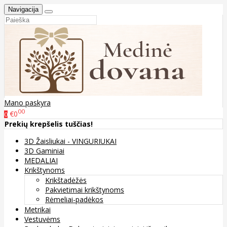
Navigacija
Mano paskyra
00
€0
0
Prekių krepšelis tuščias!
3D Žaisliukai - VINGURIUKAI
3D Gaminiai
MEDALIAI
Krikštynoms
Krikštadėžės
Pakvietimai krikštynoms
Rėmeliai-padėkos
Metrikai
Vestuvėms