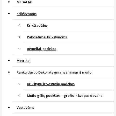
MEDALIAI
Krikštynoms
Krikštadėžės
Pakvietimai krikštynoms
Rėmeliai-padėkos
Metrikai
Rankų darbo Dekoratyviniai gaminiai iš muilo
Krikštynų ir vestuvių padėkos
Muilo gėlių puokštės – grožis ir kvapas dovanai
Vestuvėms