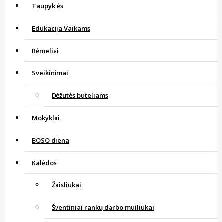
Taupyklės
Edukacija Vaikams
Rėmeliai
Sveikinimai
Dėžutės buteliams
Mokyklai
BOSO diena
Kalėdos
Žaisliukai
Šventiniai rankų darbo muiliukai