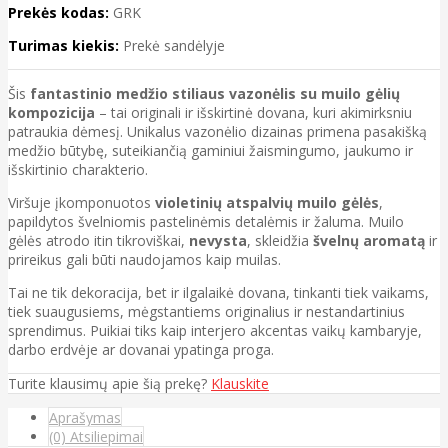
Prekės kodas:
GRK
Turimas kiekis:
Prekė sandėlyje
Šis
fantastinio medžio stiliaus vazonėlis su muilo gėlių
kompozicija
– tai originali ir išskirtinė dovana, kuri akimirksniu
patraukia dėmesį. Unikalus vazonėlio dizainas primena pasakišką
medžio būtybę, suteikiančią gaminiui žaismingumo, jaukumo ir
išskirtinio charakterio.
Viršuje įkomponuotos
violetinių atspalvių muilo gėlės
,
papildytos švelniomis pastelinėmis detalėmis ir žaluma. Muilo
gėlės atrodo itin tikroviškai,
nevysta
, skleidžia
švelnų aromatą
ir
prireikus gali būti naudojamos kaip muilas.
Tai ne tik dekoracija, bet ir ilgalaikė dovana, tinkanti tiek vaikams,
tiek suaugusiems, mėgstantiems originalius ir nestandartinius
sprendimus. Puikiai tiks kaip interjero akcentas vaikų kambaryje,
darbo erdvėje ar dovanai ypatinga proga.
Turite klausimų apie šią prekę?
Klauskite
Aprašymas
(0) Atsiliepimai