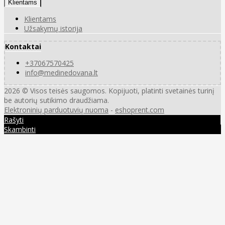
Klientams
Klientams
Užsakymų istorija
Kontaktai
+37067570425
info@medinedovana.lt
2026 © Visos teisės saugomos. Kopijuoti, platinti svetainės turinį
be autorių sutikimo draudžiama.
Elektroninių parduotuvių nuoma
-
eshoprent.com
Rašyti
Skambinti