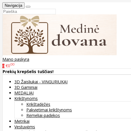
Navigacija
Mano paskyra
00
€0
0
Prekių krepšelis tuščias!
3D Žaisliukai - VINGURIUKAI
3D Gaminiai
MEDALIAI
Krikštynoms
Krikštadėžės
Pakvietimai krikštynoms
Rėmeliai-padėkos
Metrikai
Vestuvėms