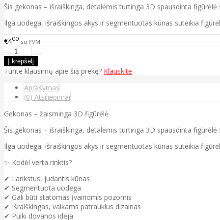
Šis gekonas – išraiškinga, detalėmis turtinga 3D spausdinta figūrėlė
Ilga uodega, išraiškingos akys ir segmentuotas kūnas suteikia figūrė
00
€4
su PVM
Turite klausimų apie šią prekę?
Klauskite
Aprašymas
(0) Atsiliepimai
Gekonas – žaisminga 3D figūrėlė
Šis gekonas – išraiškinga, detalėmis turtinga 3D spausdinta figūrėlė
Ilga uodega, išraiškingos akys ir segmentuotas kūnas suteikia figūrė
✨ Kodėl verta rinktis?
✔ Lankstus, judantis kūnas
✔ Segmentuota uodega
✔ Gali būti statomas įvairiomis pozomis
✔ Išraiškingas, vaikams patrauklus dizainas
✔ Puiki dovanos idėja