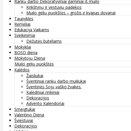
Rankų darbo Dekoratyviniai gaminiai iš muilo
Krikštynų ir vestuvių padėkos
Muilo gėlių puokštės – grožis ir kvapas dovanai
Taupyklės
Rėmeliai
Edukacija Vaikams
Sveikinimai
Dėžutės buteliams
Mokyklai
BOSO diena
Mokytojų Diena
Muilo gelių puokštės
Kalėdos
Žaisliukai
Šventiniai rankų darbo muiliukai
Šventinės Sojų vaško žvakės.
Kalėdiniai rinkiniai
Dekoracijos
Advento Kalendoriai
Smeigtukai
Valentino Diena
Šviestuvai
Dekoracijos