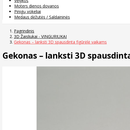
Velykos
Moters dienos dovanos
Pinigų vokeliai
Medaus dėžutės / Saldaininės
Pagrindinis
3D Žaisliukai - VINGURIUKAI
Gekonas – lanksti 3D spausdinta figūrėlė vaikams
Gekonas – lanksti 3D spausdint