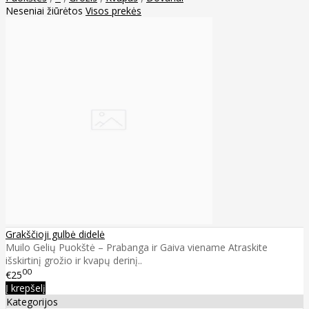
Neseniai žiūrėtos
Visos prekės
Grakščioji gulbė didelė
Muilo Gelių Puokštė – Prabanga ir Gaiva viename Atraskite
išskirtinį grožio ir kvapų derinį..
00
€25
Į krepšelį
Kategorijos