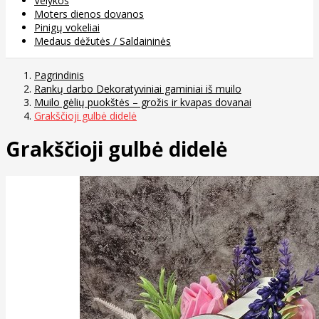
Velykos
Moters dienos dovanos
Pinigų vokeliai
Medaus dėžutės / Saldaininės
Pagrindinis
Rankų darbo Dekoratyviniai gaminiai iš muilo
Muilo gėlių puokštės – grožis ir kvapas dovanai
Grakščioji gulbė didelė
Grakščioji gulbė didelė