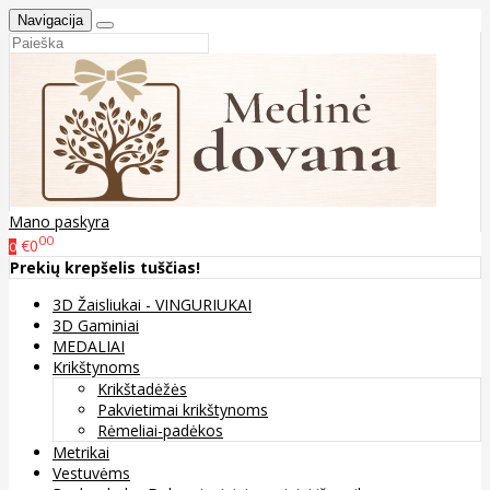
Navigacija
Mano paskyra
00
€0
0
Prekių krepšelis tuščias!
3D Žaisliukai - VINGURIUKAI
3D Gaminiai
MEDALIAI
Krikštynoms
Krikštadėžės
Pakvietimai krikštynoms
Rėmeliai-padėkos
Metrikai
Vestuvėms