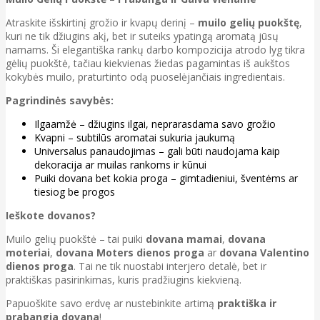
Atraskite išskirtinį grožio ir kvapų derinį –
muilo gelių puokštę
,
kuri ne tik džiugins akį, bet ir suteiks ypatingą aromatą jūsų
namams. Ši elegantiška rankų darbo kompozicija atrodo lyg tikra
gėlių puokštė, tačiau kiekvienas žiedas pagamintas iš aukštos
kokybės muilo, praturtinto odą puoselėjančiais ingredientais.
Pagrindinės savybės:
Ilgaamžė – džiugins ilgai, neprarasdama savo grožio
Kvapni – subtilūs aromatai sukuria jaukumą
Universalus panaudojimas – gali būti naudojama kaip
dekoracija ar muilas rankoms ir kūnui
Puiki dovana bet kokia proga – gimtadieniui, šventėms ar
tiesiog be progos
Ieškote dovanos?
Muilo gelių puokštė – tai puiki
dovana mamai
,
dovana
moteriai
,
dovana Moters dienos proga
ar
dovana Valentino
dienos proga
. Tai ne tik nuostabi interjero detalė, bet ir
praktiškas pasirinkimas, kuris pradžiugins kiekvieną.
Papuoškite savo erdvę ar nustebinkite artimą
praktiška ir
prabangia dovana
!