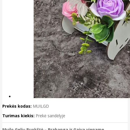
Prekės kodas:
MUILGD
Turimas kiekis:
Prekė sandėlyje
Muilo Gelių Puokštė – Prabanga ir Gaiva viename