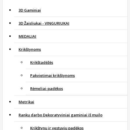
3D Gaminiai
3D Žaisliukai - VINGURIUKAI
MEDALIAI
Krikštynoms
Krikštadėžės
Pakvietimai krikštynoms
Rėmeliai-padėkos
Metrikai
Rankų darbo Dekoratyviniai gaminiai iš muilo
Krikštynų ir vestuvių padėkos