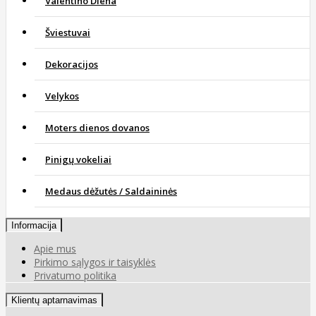
Valentino Diena
Šviestuvai
Dekoracijos
Velykos
Moters dienos dovanos
Pinigų vokeliai
Medaus dėžutės / Saldaininės
Informacija
Apie mus
Pirkimo sąlygos ir taisyklės
Privatumo politika
Klientų aptarnavimas