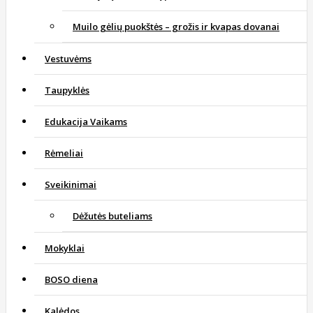
Muilo gėlių puokštės – grožis ir kvapas dovanai
Vestuvėms
Taupyklės
Edukacija Vaikams
Rėmeliai
Sveikinimai
Dėžutės buteliams
Mokyklai
BOSO diena
Kalėdos