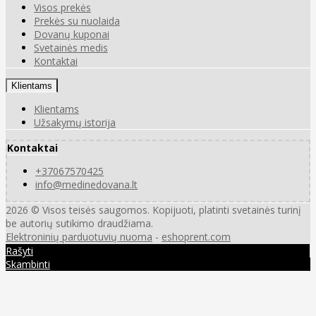
Visos prekės
Prekės su nuolaida
Dovanų kuponai
Svetainės medis
Kontaktai
Klientams
Klientams
Užsakymų istorija
Kontaktai
+37067570425
info@medinedovana.lt
2026 © Visos teisės saugomos. Kopijuoti, platinti svetainės turinį
be autorių sutikimo draudžiama.
Elektroninių parduotuvių nuoma
-
eshoprent.com
Rašyti
Skambinti