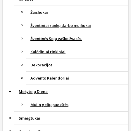
Žaisliukai
Šventiniai rankų darbo muiliukai
Šventinės Sojų vaško žvakės.
Kalėdiniai rinkiniai
Dekoracijos
Advento Kalendoriai
Mokytojų Diena
Muilo gelių puokštės
Smeigtukai