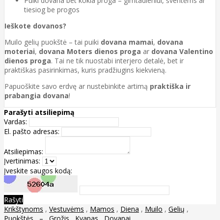
Puiki dovana bet kokia proga – gimtadieniui, šventėms ar
tiesiog be progos
Ieškote dovanos?
Muilo gelių puokštė – tai puiki
dovana mamai
,
dovana
moteriai
,
dovana Moters dienos proga
ar
dovana Valentino
dienos proga
. Tai ne tik nuostabi interjero detalė, bet ir
praktiškas pasirinkimas, kuris pradžiugins kiekvieną.
Papuoškite savo erdvę ar nustebinkite artimą
praktiška ir
prabangia dovana
!
Parašyti atsiliepimą
Vardas:
El. pašto adresas:
Atsiliepimas:
Įvertinimas:
Įveskite saugos kodą:
Rašyti
Krikštynoms
,
Vestuvėms
,
Mamos
,
Diena
,
Muilo
,
Gelių
,
Puokštės
,
–
,
Grožis
,
Kvapas
,
Dovanai