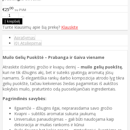
00
€25
su PVM
Turite klausimų apie šią prekę?
Klauskite
Aprašymas
(0) Atsiliepimai
Muilo Gelių Puokštė – Prabanga ir Gaiva viename
Atraskite išskirtinį grožio ir kvapų derinį –
muilo gelių puokštę
,
kuri ne tik džiugins akį, bet ir suteiks ypatingą aromatą jūsų
namams. Ši elegantiška rankų darbo kompozicija atrodo lyg tikra
gėlių puokštė, tačiau kiekvienas žiedas pagamintas iš aukštos
kokybės muilo, praturtinto odą puoselėjančiais ingredientais.
Pagrindinės savybės:
Ilgaamžė – džiugins ilgai, neprarasdama savo grožio
Kvapni – subtilūs aromatai sukuria jaukumą
Universalus panaudojimas – gali būti naudojama kaip
dekoracija ar muilas rankoms ir kūnui