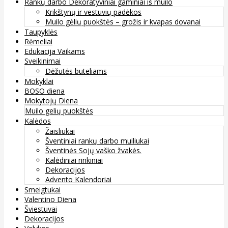
Rankų darbo Dekoratyviniai gaminiai iš muilo
Krikštynų ir vestuvių padėkos
Muilo gėlių puokštės – grožis ir kvapas dovanai
Taupyklės
Rėmeliai
Edukacija Vaikams
Sveikinimai
Dėžutės buteliams
Mokyklai
BOSO diena
Mokytojų Diena
Muilo gelių puokštės
Kalėdos
Žaisliukai
Šventiniai rankų darbo muiliukai
Šventinės Sojų vaško žvakės.
Kalėdiniai rinkiniai
Dekoracijos
Advento Kalendoriai
Smeigtukai
Valentino Diena
Šviestuvai
Dekoracijos