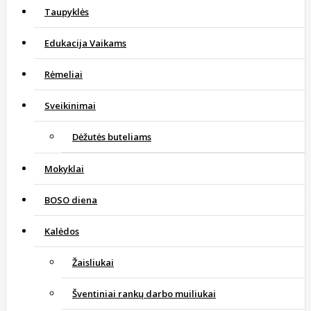
Taupyklės
Edukacija Vaikams
Rėmeliai
Sveikinimai
Dėžutės buteliams
Mokyklai
BOSO diena
Kalėdos
Žaisliukai
Šventiniai rankų darbo muiliukai