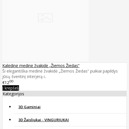
Kalėdinė medinė žvakidė „Žiemos Žiedas“
Ši elegantiška medinė žvakidė „Žiemos Žiedas“ puikiai papildys
jūsų šventinį interjerą i..
00
€12
Į krepšelį
Kategorijos
3D Gaminiai
3D Žaisliukai - VINGURIUKAI