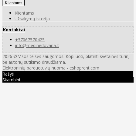
Klientams
Klientams
Užsakymų istorija
Kontaktai
+37067570425
info@medinedovana.lt
2026 © Visos teisės saugomos. Kopijuoti, platinti svetainės turinį
be autorių sutikimo draudžiama.
Elektroninių parduotuvių nuoma
-
eshoprent.com
Rašyti
Skambinti