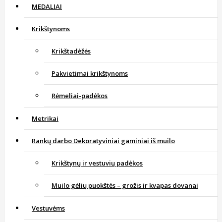
MEDALIAI
Krikštynoms
Krikštadėžės
Pakvietimai krikštynoms
Rėmeliai-padėkos
Metrikai
Rankų darbo Dekoratyviniai gaminiai iš muilo
Krikštynų ir vestuvių padėkos
Muilo gėlių puokštės – grožis ir kvapas dovanai
Vestuvėms