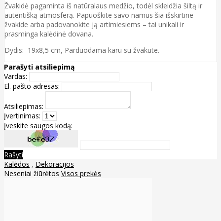
Žvakidė pagaminta iš natūralaus medžio, todėl skleidžia šiltą ir
autentišką atmosferą. Papuoškite savo namus šia išskirtine
žvakide arba padovanokite ją artimiesiems – tai unikali ir
prasminga kalėdinė dovana.
Dydis: 19x8,5 cm, Parduodama karu su žvakute.
Parašyti atsiliepimą
Vardas:
El. pašto adresas:
Atsiliepimas:
Įvertinimas:
Įveskite saugos kodą:
Rašyti
Kalėdos
,
Dekoracijos
Neseniai žiūrėtos
Visos prekės