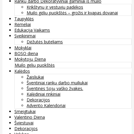
Rankų darbo Dekoratyviniai gaminiai iš muilo
Krikštynų ir vestuvių padėkos
Muilo gėlių puokštės – grožis ir kvapas dovanai
Taupyklės
Rėmeliai
Edukacija Vaikams
Sveikinimai
Dėžutės buteliams
Mokyklai
BOSO diena
Mokytojų Diena
Muilo gelių puokštės
Kalėdos
Žaisliukai
Šventiniai rankų darbo muiliukai
Šventinės Sojų vaško žvakės.
Kalėdiniai rinkiniai
Dekoracijos
Advento Kalendoriai
Smeigtukai
Valentino Diena
Šviestuvai
Dekoracijos