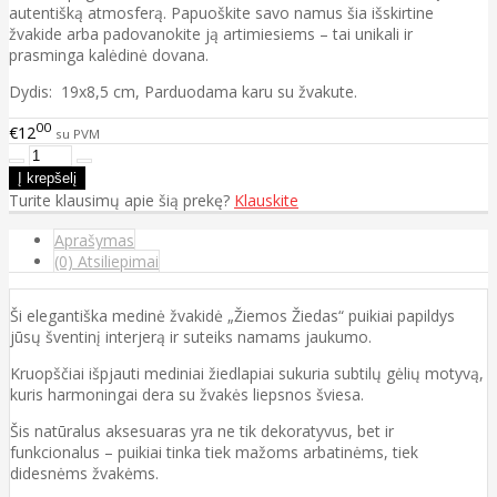
autentišką atmosferą. Papuoškite savo namus šia išskirtine
žvakide arba padovanokite ją artimiesiems – tai unikali ir
prasminga kalėdinė dovana.
Dydis: 19x8,5 cm, Parduodama karu su žvakute.
00
€12
su PVM
Turite klausimų apie šią prekę?
Klauskite
Aprašymas
(0) Atsiliepimai
Ši elegantiška medinė žvakidė „Žiemos Žiedas“ puikiai papildys
jūsų šventinį interjerą ir suteiks namams jaukumo.
Kruopščiai išpjauti mediniai žiedlapiai sukuria subtilų gėlių motyvą,
kuris harmoningai dera su žvakės liepsnos šviesa.
Šis natūralus aksesuaras yra ne tik dekoratyvus, bet ir
funkcionalus – puikiai tinka tiek mažoms arbatinėms, tiek
didesnėms žvakėms.