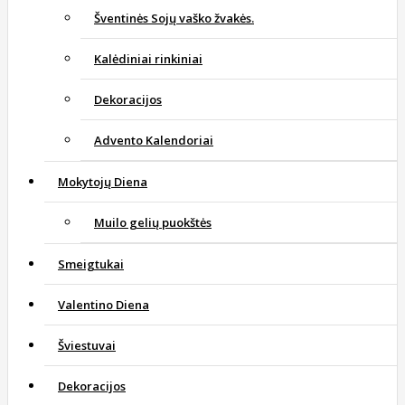
Šventinės Sojų vaško žvakės.
Kalėdiniai rinkiniai
Dekoracijos
Advento Kalendoriai
Mokytojų Diena
Muilo gelių puokštės
Smeigtukai
Valentino Diena
Šviestuvai
Dekoracijos