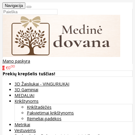
Navigacija
Mano paskyra
00
€0
0
Prekių krepšelis tuščias!
3D Žaisliukai - VINGURIUKAI
3D Gaminiai
MEDALIAI
Krikštynoms
Krikštadėžės
Pakvietimai krikštynoms
Rėmeliai-padėkos
Metrikai
Vestuvėms