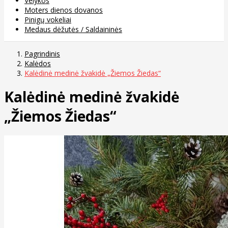
Velykos
Moters dienos dovanos
Pinigų vokeliai
Medaus dėžutės / Saldaininės
Pagrindinis
Kalėdos
Kalėdinė medinė žvakidė „Žiemos Žiedas“
Kalėdinė medinė žvakidė
„Žiemos Žiedas“