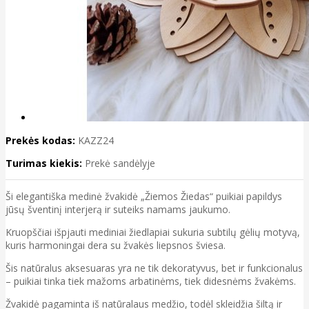
Prekės kodas:
KAZZ24
Turimas kiekis:
Prekė sandėlyje
Ši elegantiška medinė žvakidė „Žiemos Žiedas“ puikiai papildys
jūsų šventinį interjerą ir suteiks namams jaukumo.
Kruopščiai išpjauti mediniai žiedlapiai sukuria subtilų gėlių motyvą,
kuris harmoningai dera su žvakės liepsnos šviesa.
Šis natūralus aksesuaras yra ne tik dekoratyvus, bet ir funkcionalus
– puikiai tinka tiek mažoms arbatinėms, tiek didesnėms žvakėms.
Žvakidė pagaminta iš natūralaus medžio, todėl skleidžia šiltą ir