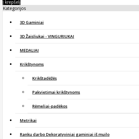
Į krepšelį
Kategorijos
3D Gaminiai
3D Žaisliukai - VINGURIUKAI
MEDALIAI
Krikštynoms
Krikštadėžės
Pakvietimai krikštynoms
Rėmeliai-padėkos
Metrikai
Rankų darbo Dekoratyviniai gaminiai iš muilo