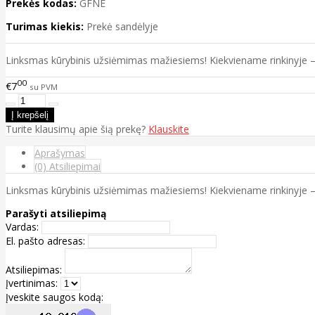
Prekės kodas:
GFNE
Turimas kiekis:
Prekė sandėlyje
Linksmas kūrybinis užsiėmimas mažiesiems! Kiekviename rinkinyje – g
00
€7
su PVM
Turite klausimų apie šią prekę?
Klauskite
Aprašymas
(0) Atsiliepimai
Linksmas kūrybinis užsiėmimas mažiesiems! Kiekviename rinkinyje – g
Parašyti atsiliepimą
Vardas:
El. pašto adresas:
Atsiliepimas:
Įvertinimas:
Įveskite saugos kodą: