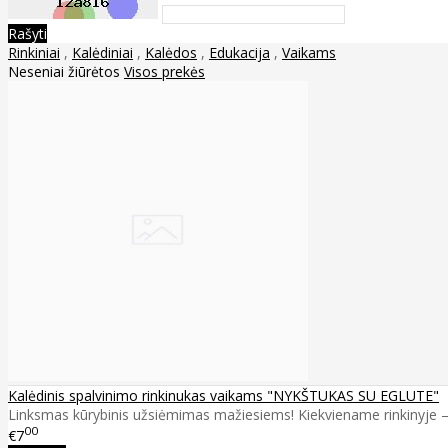
Rašyti
Rinkiniai
,
Kalėdiniai
,
Kalėdos
,
Edukacija
,
Vaikams
Neseniai žiūrėtos
Visos prekės
Kalėdinis spalvinimo rinkinukas vaikams "NYKŠTUKAS SU EGLUTE"
Linksmas kūrybinis užsiėmimas mažiesiems! Kiekviename rinkinyje – g
00
€7