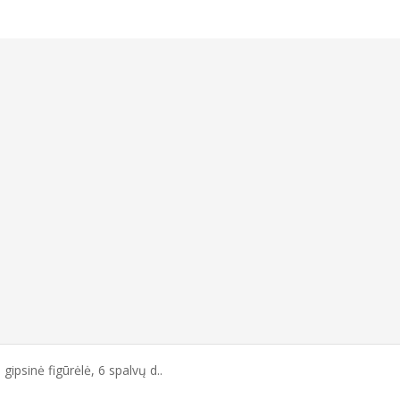
ipsinė figūrėlė, 6 spalvų d..