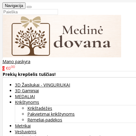
Navigacija
Mano paskyra
00
€0
0
Prekių krepšelis tuščias!
3D Žaisliukai - VINGURIUKAI
3D Gaminiai
MEDALIAI
Krikštynoms
Krikštadėžės
Pakvietimai krikštynoms
Rėmeliai-padėkos
Metrikai
Vestuvėms