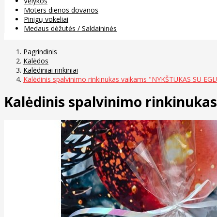
Velykos
Moters dienos dovanos
Pinigų vokeliai
Medaus dėžutės / Saldaininės
Pagrindinis
Kalėdos
Kalėdiniai rinkiniai
Kalėdinis spalvinimo rinkinukas vaikams "NYKŠTUKAS SU EG
Kalėdinis spalvinimo rinkinuk