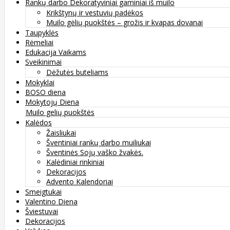
Rankų darbo Dekoratyviniai gaminiai iš muilo
Krikštynų ir vestuvių padėkos
Muilo gėlių puokštės – grožis ir kvapas dovanai
Taupyklės
Rėmeliai
Edukacija Vaikams
Sveikinimai
Dėžutės buteliams
Mokyklai
BOSO diena
Mokytojų Diena
Muilo gelių puokštės
Kalėdos
Žaisliukai
Šventiniai rankų darbo muiliukai
Šventinės Sojų vaško žvakės.
Kalėdiniai rinkiniai
Dekoracijos
Advento Kalendoriai
Smeigtukai
Valentino Diena
Šviestuvai
Dekoracijos