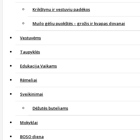
Krikštynų ir vestuvių padėkos
Muilo gėlių puokštės – grožis ir kvapas dovanai
Vestuvėms
Taupyklės
Edukacija Vaikams
Rėmeliai
Sveikinimai
Dėžutės buteliams
Mokyklai
BOSO diena