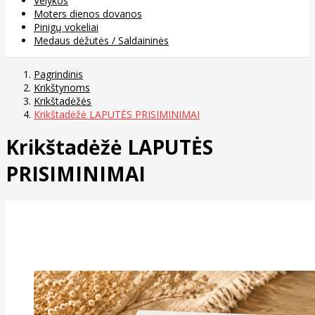
Velykos
Moters dienos dovanos
Pinigų vokeliai
Medaus dėžutės / Saldaininės
Pagrindinis
Krikštynoms
Krikštadėžės
Krikštadėžė LAPUTĖS PRISIMINIMAI
Krikštadėžė LAPUTĖS
PRISIMINIMAI