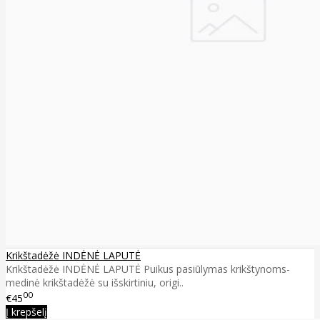
Krikštadėžė INDĖNĖ LAPUTĖ
Krikštadėžė INDĖNĖ LAPUTĖ Puikus pasiūlymas krikštynoms-
medinė krikštadėžė su išskirtiniu, origi..
00
€45
Į krepšelį