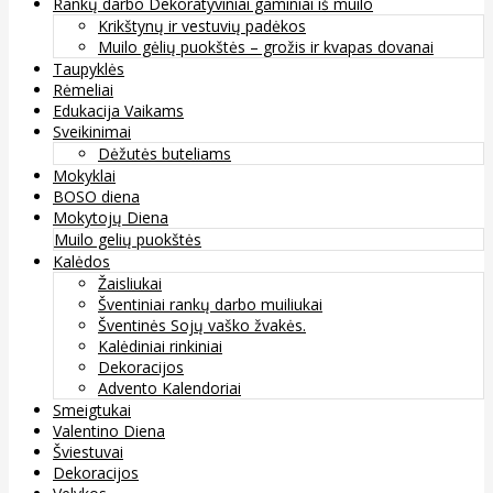
Rankų darbo Dekoratyviniai gaminiai iš muilo
Krikštynų ir vestuvių padėkos
Muilo gėlių puokštės – grožis ir kvapas dovanai
Taupyklės
Rėmeliai
Edukacija Vaikams
Sveikinimai
Dėžutės buteliams
Mokyklai
BOSO diena
Mokytojų Diena
Muilo gelių puokštės
Kalėdos
Žaisliukai
Šventiniai rankų darbo muiliukai
Šventinės Sojų vaško žvakės.
Kalėdiniai rinkiniai
Dekoracijos
Advento Kalendoriai
Smeigtukai
Valentino Diena
Šviestuvai
Dekoracijos