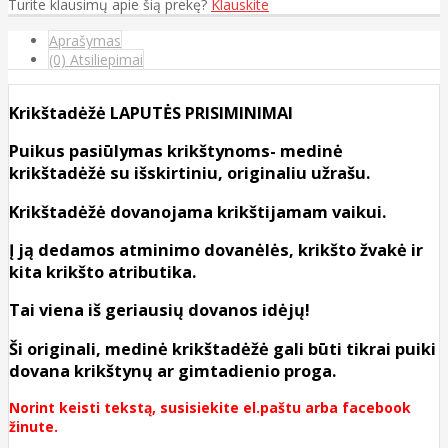
Turite klausimų apie šią prekę?
Klauskite
Aprašymas
(0) Atsiliepimai
Krikštadėžė LAPUTĖS PRISIMINIMAI
Puikus pasiūlymas krikštynoms- medinė
krikštadėžė su išskirtiniu, originaliu užrašu.
Krikštadėžė dovanojama krikštijamam vaikui.
Į ją dedamos atminimo dovanėlės, krikšto žvakė ir
kita krikšto atributika.
Tai viena iš geriausių dovanos idėjų!
Ši originali, medinė krikštadėžė gali būti tikrai puiki
dovana krikštynų ar gimtadienio proga.
Norint keisti tekstą, susisiekite el.paštu arba facebook
žinute.