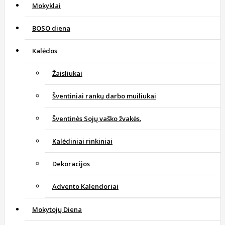
Mokyklai
BOSO diena
Kalėdos
Žaisliukai
Šventiniai rankų darbo muiliukai
Šventinės Sojų vaško žvakės.
Kalėdiniai rinkiniai
Dekoracijos
Advento Kalendoriai
Mokytojų Diena