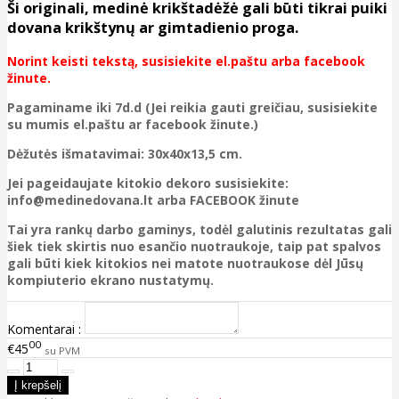
Ši originali, medinė krikštadėžė gali būti tikrai puiki
dovana krikštynų ar gimtadienio proga.
Norint keisti tekstą, susisiekite el.paštu arba facebook
žinute.
Pagaminame iki 7d.d (Jei reikia gauti greičiau, susisiekite
su mumis el.paštu ar facebook žinute.)
Dėžutės išmatavimai: 30x40x13,5 cm.
Jei pageidaujate kitokio dekoro susisiekite:
info@medinedovana.lt arba FACEBOOK žinute
Tai yra rankų darbo gaminys, todėl galutinis rezultatas gali
šiek tiek skirtis nuo esančio nuotraukoje, taip pat spalvos
gali būti kiek kitokios nei matote nuotraukose dėl Jūsų
kompiuterio ekrano nustatymų.
Komentarai :
00
€45
su PVM