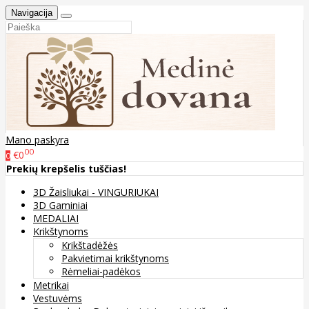
Navigacija
Mano paskyra
00
€0
0
Prekių krepšelis tuščias!
3D Žaisliukai - VINGURIUKAI
3D Gaminiai
MEDALIAI
Krikštynoms
Krikštadėžės
Pakvietimai krikštynoms
Rėmeliai-padėkos
Metrikai
Vestuvėms