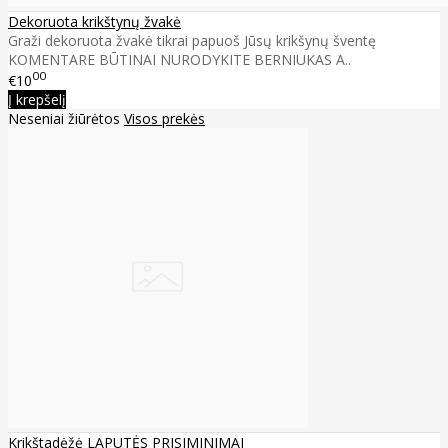
Dekoruota krikštynų žvakė
Graži dekoruota žvakė tikrai papuoš Jūsų krikšynų šventę
KOMENTARE BŪTINAI NURODYKITE BERNIUKAS A..
00
€10
Į krepšelį
Neseniai žiūrėtos
Visos prekės
Krikštadėžė LAPUTĖS PRISIMINIMAI