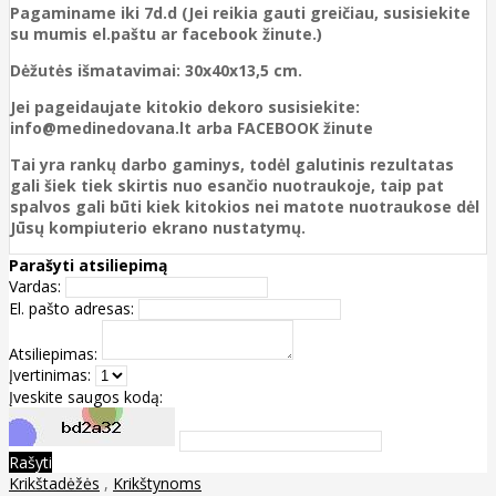
Pagaminame iki 7d.d (Jei reikia gauti greičiau, susisiekite
su mumis el.paštu ar facebook žinute.)
Dėžutės išmatavimai: 30x40x13,5 cm.
Jei pageidaujate kitokio dekoro susisiekite:
info@medinedovana.lt arba FACEBOOK žinute
Tai yra rankų darbo gaminys, todėl galutinis rezultatas
gali šiek tiek skirtis nuo esančio nuotraukoje, taip pat
spalvos gali būti kiek kitokios nei matote nuotraukose dėl
Jūsų kompiuterio ekrano nustatymų.
Parašyti atsiliepimą
Vardas:
El. pašto adresas:
Atsiliepimas:
Įvertinimas:
Įveskite saugos kodą:
Rašyti
Krikštadėžės
,
Krikštynoms