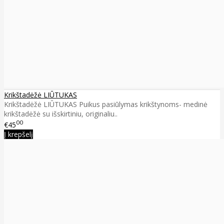
Krikštadėžė LIŪTUKAS
Krikštadėžė LIŪTUKAS Puikus pasiūlymas krikštynoms- medinė
krikštadėžė su išskirtiniu, originaliu..
00
€45
Į krepšelį