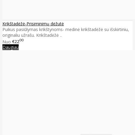
Krikštadėžė-Prisiminimų dėžutė
Puikus pasiūlymas krikštynoms- medinė krikštadėžė su išskirtiniu,
originaliu užrašu. Krikštadėžė ..
00
Nuo
€22
Daugiau