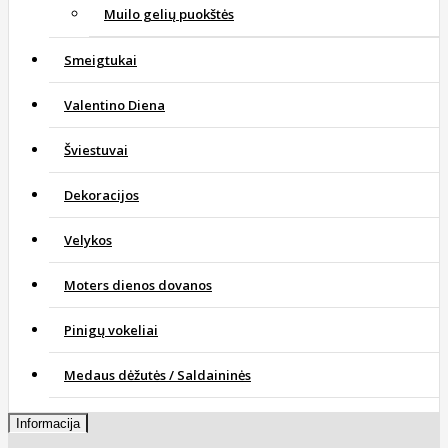
Muilo gelių puokštės
Smeigtukai
Valentino Diena
Šviestuvai
Dekoracijos
Velykos
Moters dienos dovanos
Pinigų vokeliai
Medaus dėžutės / Saldaininės
Informacija