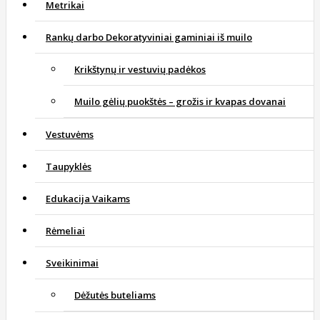
Metrikai
Rankų darbo Dekoratyviniai gaminiai iš muilo
Krikštynų ir vestuvių padėkos
Muilo gėlių puokštės – grožis ir kvapas dovanai
Vestuvėms
Taupyklės
Edukacija Vaikams
Rėmeliai
Sveikinimai
Dėžutės buteliams