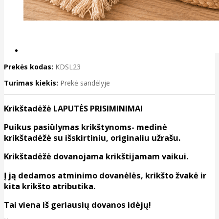
Prekės kodas:
KDSL23
Turimas kiekis:
Prekė sandėlyje
Krikštadėžė LAPUTĖS PRISIMINIMAI
Puikus pasiūlymas krikštynoms- medinė
krikštadėžė su išskirtiniu, originaliu užrašu.
Krikštadėžė dovanojama krikštijamam vaikui.
Į ją dedamos atminimo dovanėlės, krikšto žvakė ir
kita krikšto atributika.
Tai viena iš geriausių dovanos idėjų!