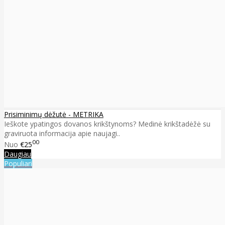
Prisiminimų dėžutė - METRIKA
Ieškote ypatingos dovanos krikštynoms? Medinė krikštadėžė su
graviruota informacija apie naujagi..
00
Nuo
€25
Daugiau
Populiari