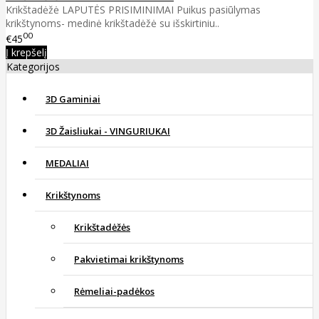
Krikštadėžė LAPUTĖS PRISIMINIMAI Puikus pasiūlymas
krikštynoms- medinė krikštadėžė su išskirtiniu..
00
€45
Į krepšelį
Kategorijos
3D Gaminiai
3D Žaisliukai - VINGURIUKAI
MEDALIAI
Krikštynoms
Krikštadėžės
Pakvietimai krikštynoms
Rėmeliai-padėkos