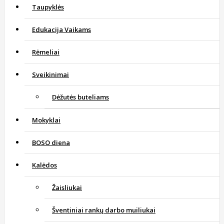
Taupyklės
Edukacija Vaikams
Rėmeliai
Sveikinimai
Dėžutės buteliams
Mokyklai
BOSO diena
Kalėdos
Žaisliukai
Šventiniai rankų darbo muiliukai