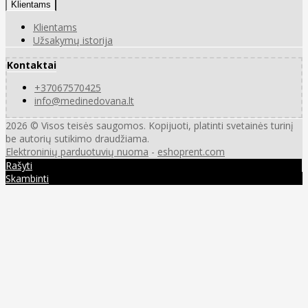
Klientams
Klientams
Užsakymų istorija
Kontaktai
+37067570425
info@medinedovana.lt
2026 © Visos teisės saugomos. Kopijuoti, platinti svetainės turinį
be autorių sutikimo draudžiama.
Elektroninių parduotuvių nuoma
-
eshoprent.com
Rašyti
Skambinti