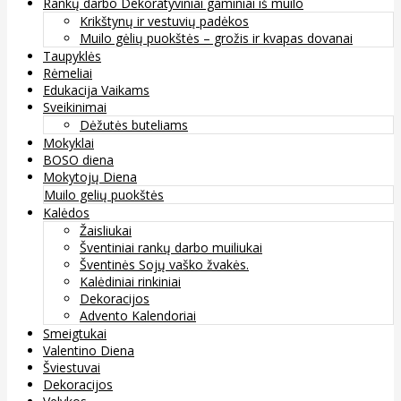
Rankų darbo Dekoratyviniai gaminiai iš muilo
Krikštynų ir vestuvių padėkos
Muilo gėlių puokštės – grožis ir kvapas dovanai
Taupyklės
Rėmeliai
Edukacija Vaikams
Sveikinimai
Dėžutės buteliams
Mokyklai
BOSO diena
Mokytojų Diena
Muilo gelių puokštės
Kalėdos
Žaisliukai
Šventiniai rankų darbo muiliukai
Šventinės Sojų vaško žvakės.
Kalėdiniai rinkiniai
Dekoracijos
Advento Kalendoriai
Smeigtukai
Valentino Diena
Šviestuvai
Dekoracijos