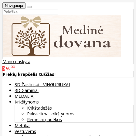
Navigacija
Mano paskyra
00
€0
0
Prekių krepšelis tuščias!
3D Žaisliukai - VINGURIUKAI
3D Gaminiai
MEDALIAI
Krikštynoms
Krikštadėžės
Pakvietimai krikštynoms
Rėmeliai-padėkos
Metrikai
Vestuvėms