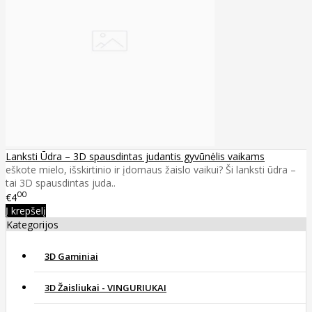
Lanksti Ūdra – 3D spausdintas judantis gyvūnėlis vaikams
eškote mielo, išskirtinio ir įdomaus žaislo vaikui? Ši lanksti ūdra –
tai 3D spausdintas juda..
00
€4
Į krepšelį
Kategorijos
3D Gaminiai
3D Žaisliukai - VINGURIUKAI