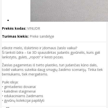
Prekės kodas:
VINUDR
Turimas kiekis:
Prekė sandėlyje
eškote mielo, išskirtinio ir įdomaus žaislo vaikui?
Ši lanksti ūdra – tai 3D spausdintas judantis gyvūnėlis, kuris gali
lankstytis, gulėti, „ropoti“ ir keisti pozas.
Žaislas pagamintas iš tvirto plastiko, turi judančias kūno dalis,
todėl vaikams suteikia daug smagių žaidimo scenarijų. Tinka tiek
berniukams, tiek mergaitėms.
Puiki idėja:
• gimtadienio dovanai
• kalėdinei staigmenai
• edukaciniams žaidimams
• gyvūnų kolekcijai papildyti