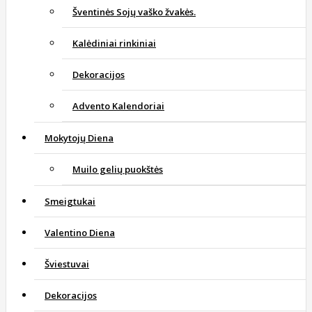
Šventinės Sojų vaško žvakės.
Kalėdiniai rinkiniai
Dekoracijos
Advento Kalendoriai
Mokytojų Diena
Muilo gelių puokštės
Smeigtukai
Valentino Diena
Šviestuvai
Dekoracijos