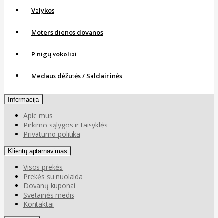
Velykos
Moters dienos dovanos
Pinigų vokeliai
Medaus dėžutės / Saldaininės
Informacija
Apie mus
Pirkimo sąlygos ir taisyklės
Privatumo politika
Klientų aptarnavimas
Visos prekės
Prekės su nuolaida
Dovanų kuponai
Svetainės medis
Kontaktai