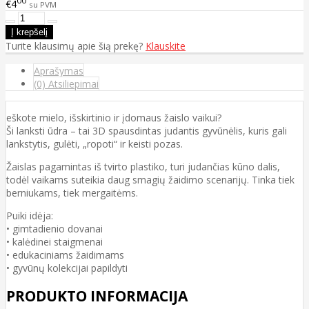
00
€4
su PVM
Turite klausimų apie šią prekę?
Klauskite
Aprašymas
(0) Atsiliepimai
eškote mielo, išskirtinio ir įdomaus žaislo vaikui?
Ši lanksti ūdra – tai 3D spausdintas judantis gyvūnėlis, kuris gali
lankstytis, gulėti, „ropoti“ ir keisti pozas.
Žaislas pagamintas iš tvirto plastiko, turi judančias kūno dalis,
todėl vaikams suteikia daug smagių žaidimo scenarijų. Tinka tiek
berniukams, tiek mergaitėms.
Puiki idėja:
• gimtadienio dovanai
• kalėdinei staigmenai
• edukaciniams žaidimams
• gyvūnų kolekcijai papildyti
PRODUKTO INFORMACIJA