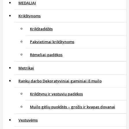
MEDALIAI
Krikštynoms
Krikštadėžės
Pakvietimai krikštynoms
Rėmeliai-padėkos
Metrikai
Rankų darbo Dekoratyviniai gaminiai iš muilo
Krikštynų ir vestuvių padėkos
Muilo gėlių puokštės – grožis ir kvapas dovanai
Vestuvėms