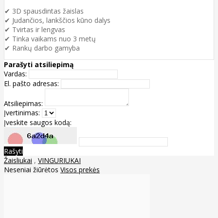
✔ 3D spausdintas žaislas
✔ Judančios, lankščios kūno dalys
✔ Tvirtas ir lengvas
✔ Tinka vaikams nuo 3 metų
✔ Rankų darbo gamyba
Parašyti atsiliepimą
Vardas:
El. pašto adresas:
Atsiliepimas:
Įvertinimas:
Įveskite saugos kodą:
Rašyti
Žaisliukai
,
VINGURIUKAI
Neseniai žiūrėtos
Visos prekės