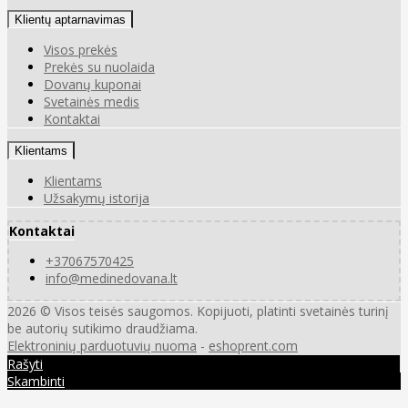
Klientų aptarnavimas
Visos prekės
Prekės su nuolaida
Dovanų kuponai
Svetainės medis
Kontaktai
Klientams
Klientams
Užsakymų istorija
Kontaktai
+37067570425
info@medinedovana.lt
2026 © Visos teisės saugomos. Kopijuoti, platinti svetainės turinį
be autorių sutikimo draudžiama.
Elektroninių parduotuvių nuoma
-
eshoprent.com
Rašyti
Skambinti