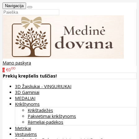
Navigacija
Mano paskyra
00
€0
0
Prekių krepšelis tuščias!
3D Žaisliukai - VINGURIUKAI
3D Gaminiai
MEDALIAI
Krikštynoms
Krikštadėžės
Pakvietimai krikštynoms
Rėmeliai-padėkos
Metrikai
Vestuvėms