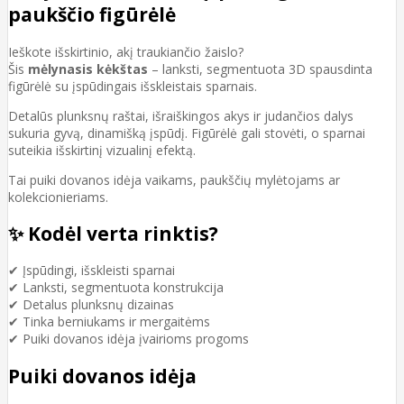
paukščio figūrėlė
Ieškote išskirtinio, akį traukiančio žaislo?
Šis
mėlynasis kėkštas
– lanksti, segmentuota 3D spausdinta
figūrėlė su įspūdingais išskleistais sparnais.
Detalūs plunksnų raštai, išraiškingos akys ir judančios dalys
sukuria gyvą, dinamišką įspūdį. Figūrėlė gali stovėti, o sparnai
suteikia išskirtinį vizualinį efektą.
Tai puiki dovanos idėja vaikams, paukščių mylėtojams ar
kolekcionieriams.
✨ Kodėl verta rinktis?
✔ Įspūdingi, išskleisti sparnai
✔ Lanksti, segmentuota konstrukcija
✔ Detalus plunksnų dizainas
✔ Tinka berniukams ir mergaitėms
✔ Puiki dovanos idėja įvairioms progoms
Puiki dovanos idėja