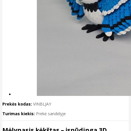
Prekės kodas:
VINBLJAY
Turimas kiekis:
Prekė sandėlyje
Mėlynasis kėkštas – įspūdinga 3D