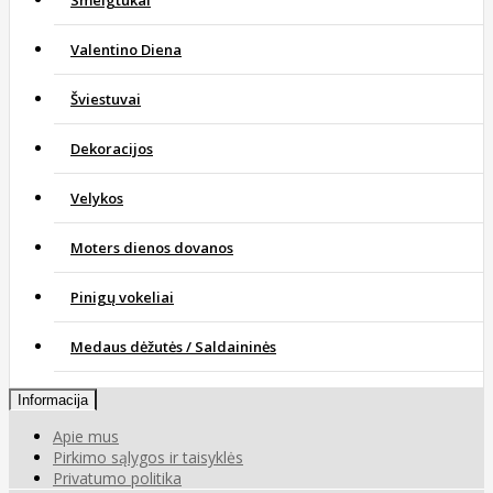
Valentino Diena
Šviestuvai
Dekoracijos
Velykos
Moters dienos dovanos
Pinigų vokeliai
Medaus dėžutės / Saldaininės
Informacija
Apie mus
Pirkimo sąlygos ir taisyklės
Privatumo politika