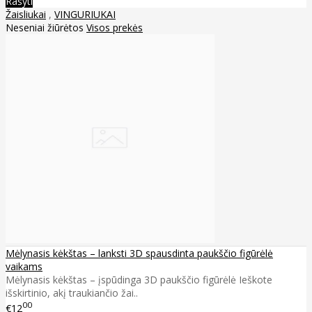
Rašyti
Žaisliukai
,
VINGURIUKAI
Neseniai žiūrėtos
Visos prekės
Mėlynasis kėkštas – lanksti 3D spausdinta paukščio figūrėlė
vaikams
Mėlynasis kėkštas – įspūdinga 3D paukščio figūrėlė Ieškote
išskirtinio, akį traukiančio žai..
00
€12