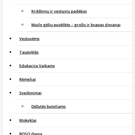
Krikštynų ir vestuvių padėkos
Muilo gėlių puokštės – grožis ir kvapas dovanai
Vestuvėms
Taupyklės
Edukacija Vaikams
Rėmeliai
Sveikinimai
Dėžutės buteliams
Mokyklai
BOSO diena