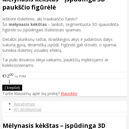
paukščio figūrėlė
Ieškote išskirtinio, akį traukiančio žaislo?
Šis
mėlynasis kėkštas
– lanksti, segmentuota 3D spausdinta
figūrėlė su įspūdingais išskleistais sparnais.
Detalūs plunksnų raštai, išraiškingos akys ir judančios dalys
sukuria gyvą, dinamišką įspūdį. Figūrėlė gali stovėti, o sparnai
suteikia išskirtinį vizualinį efektą.
Tai puiki dovanos idėja vaikams, paukščių mylėtojams ar
kolekcionieriams.
00
€12
su PVM
Turite klausimų apie šią prekę?
Klauskite
Aprašymas
(0) Atsiliepimai
Mėlynasis kėkštas – įspūdinga 3D