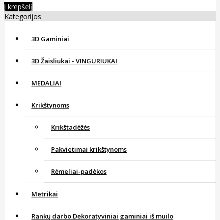
Į krepšelį
Kategorijos
3D Gaminiai
3D Žaisliukai - VINGURIUKAI
MEDALIAI
Krikštynoms
Krikštadėžės
Pakvietimai krikštynoms
Rėmeliai-padėkos
Metrikai
Rankų darbo Dekoratyviniai gaminiai iš muilo