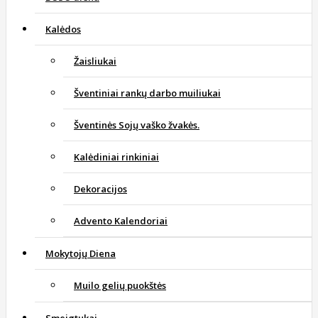
Kalėdos
Žaisliukai
Šventiniai rankų darbo muiliukai
Šventinės Sojų vaško žvakės.
Kalėdiniai rinkiniai
Dekoracijos
Advento Kalendoriai
Mokytojų Diena
Muilo gelių puokštės
Smeigtukai