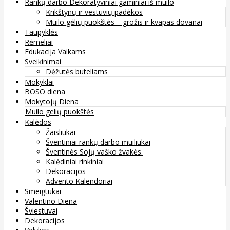
Rankų darbo Dekoratyviniai gaminiai iš muilo
Krikštynų ir vestuvių padėkos
Muilo gėlių puokštės – grožis ir kvapas dovanai
Taupyklės
Rėmeliai
Edukacija Vaikams
Sveikinimai
Dėžutės buteliams
Mokyklai
BOSO diena
Mokytojų Diena
Muilo gelių puokštės
Kalėdos
Žaisliukai
Šventiniai rankų darbo muiliukai
Šventinės Sojų vaško žvakės.
Kalėdiniai rinkiniai
Dekoracijos
Advento Kalendoriai
Smeigtukai
Valentino Diena
Šviestuvai
Dekoracijos