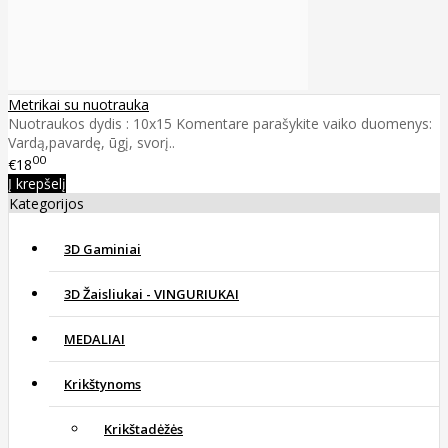
Metrikai su nuotrauka
Nuotraukos dydis : 10x15 Komentare parašykite vaiko duomenys:
Vardą,pavardę, ūgį, svorį..
00
€18
Į krepšelį
Kategorijos
3D Gaminiai
3D Žaisliukai - VINGURIUKAI
MEDALIAI
Krikštynoms
Krikštadėžės