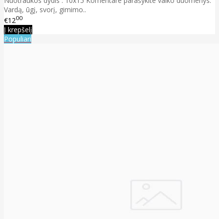
Nuotraukos dydis : 10x15 Komentare parašykite vaiko duomenys:
Vardą, ūgį, svorį, gimimo..
00
€12
Į krepšelį
Populiari