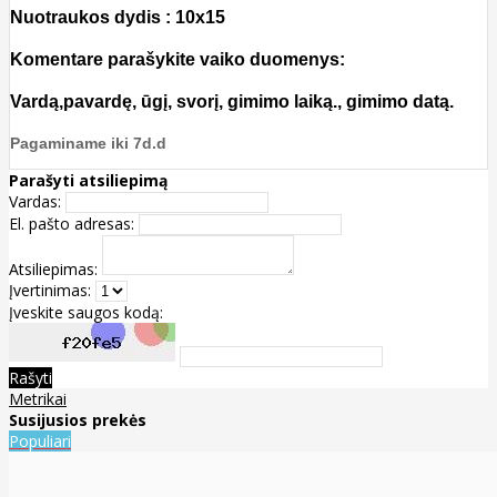
Nuotraukos dydis : 10x15
Komentare parašykite vaiko duomenys:
Vardą,pavardę, ūgį, svorį, gimimo laiką., gimimo datą.
Pagaminame iki 7d.d
Parašyti atsiliepimą
Vardas:
El. pašto adresas:
Atsiliepimas:
Įvertinimas:
Įveskite saugos kodą:
Rašyti
Metrikai
Susijusios prekės
Populiari