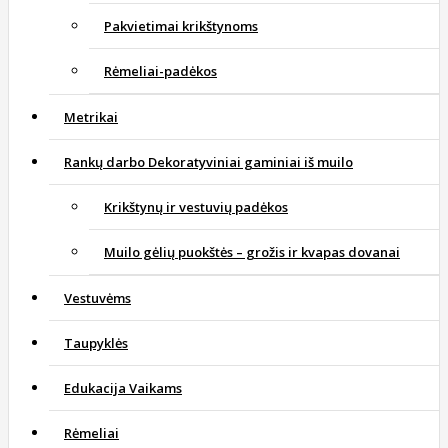
Pakvietimai krikštynoms
Rėmeliai-padėkos
Metrikai
Rankų darbo Dekoratyviniai gaminiai iš muilo
Krikštynų ir vestuvių padėkos
Muilo gėlių puokštės – grožis ir kvapas dovanai
Vestuvėms
Taupyklės
Edukacija Vaikams
Rėmeliai