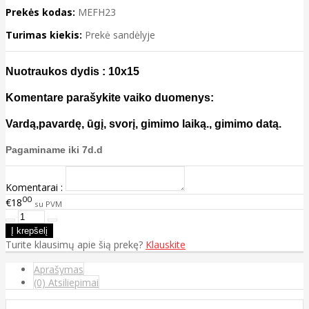
Prekės kodas:
MEFH23
Turimas kiekis:
Prekė sandėlyje
Nuotraukos dydis : 10x15
Komentare parašykite vaiko duomenys:
Vardą,pavardę, ūgį, svorį, gimimo laiką., gimimo datą.
Pagaminame iki 7d.d
Komentarai :
00
€18
su PVM
Turite klausimų apie šią prekę?
Klauskite
Aprašymas
(0) Atsiliepimai