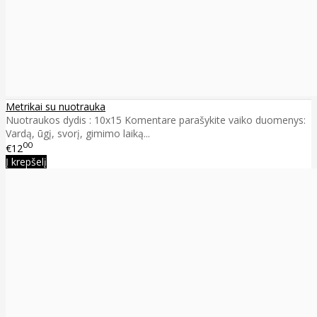
Metrikai su nuotrauka
Nuotraukos dydis : 10x15 Komentare parašykite vaiko duomenys:
Vardą, ūgį, svorį, gimimo laiką...
00
€12
Į krepšelį