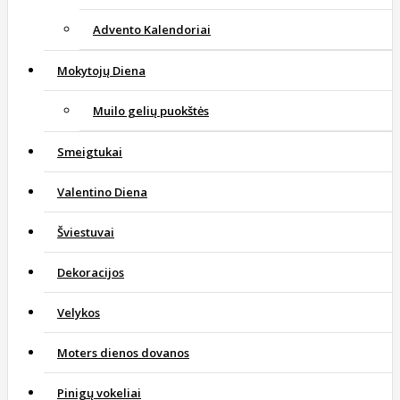
Advento Kalendoriai
Mokytojų Diena
Muilo gelių puokštės
Smeigtukai
Valentino Diena
Šviestuvai
Dekoracijos
Velykos
Moters dienos dovanos
Pinigų vokeliai