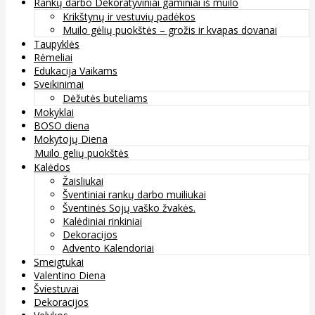
Rankų darbo Dekoratyviniai gaminiai iš muilo
Krikštynų ir vestuvių padėkos
Muilo gėlių puokštės – grožis ir kvapas dovanai
Taupyklės
Rėmeliai
Edukacija Vaikams
Sveikinimai
Dėžutės buteliams
Mokyklai
BOSO diena
Mokytojų Diena
Muilo gelių puokštės
Kalėdos
Žaisliukai
Šventiniai rankų darbo muiliukai
Šventinės Sojų vaško žvakės.
Kalėdiniai rinkiniai
Dekoracijos
Advento Kalendoriai
Smeigtukai
Valentino Diena
Šviestuvai
Dekoracijos