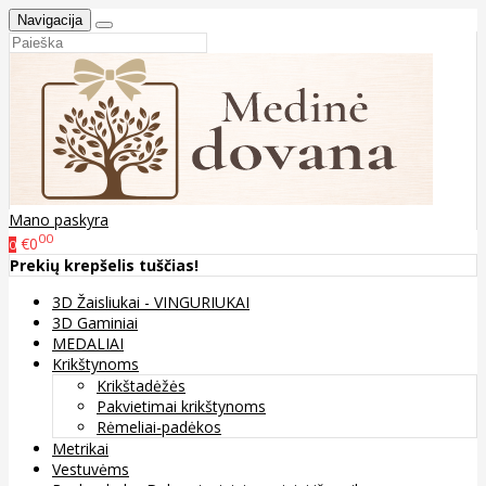
Navigacija
Mano paskyra
00
€0
0
Prekių krepšelis tuščias!
3D Žaisliukai - VINGURIUKAI
3D Gaminiai
MEDALIAI
Krikštynoms
Krikštadėžės
Pakvietimai krikštynoms
Rėmeliai-padėkos
Metrikai
Vestuvėms