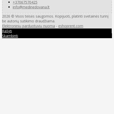
+37067570425
info@medinedovana.lt
2026 © Visos teisės saugomos. Kopijuoti, platinti svetainės turinį
be autorių sutikimo draudžiama.
Elektroninių parduotuvių nuoma
-
eshoprent.com
Rašyti
Skambinti