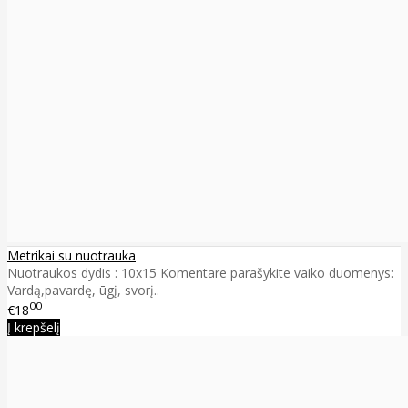
Metrikai su nuotrauka
Nuotraukos dydis : 10x15 Komentare parašykite vaiko duomenys:
Vardą,pavardę, ūgį, svorį..
00
€18
Į krepšelį