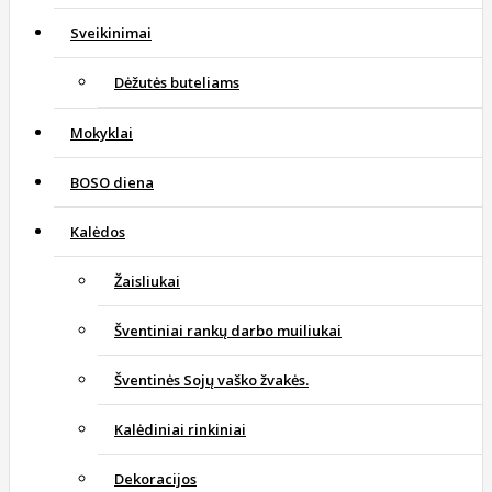
Sveikinimai
Dėžutės buteliams
Mokyklai
BOSO diena
Kalėdos
Žaisliukai
Šventiniai rankų darbo muiliukai
Šventinės Sojų vaško žvakės.
Kalėdiniai rinkiniai
Dekoracijos