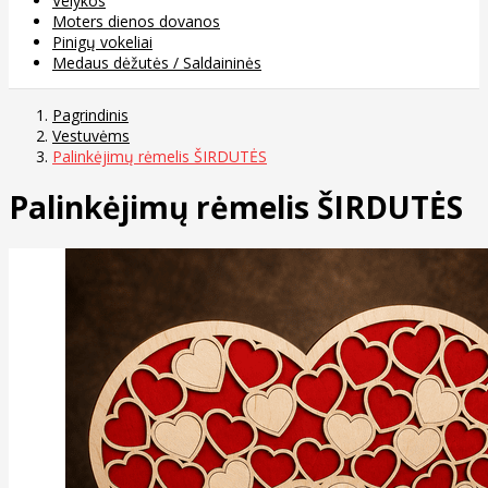
Velykos
Moters dienos dovanos
Pinigų vokeliai
Medaus dėžutės / Saldaininės
Pagrindinis
Vestuvėms
Palinkėjimų rėmelis ŠIRDUTĖS
Palinkėjimų rėmelis ŠIRDUTĖS