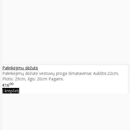
Palinkėjimų dėžutė
Palinkėjimų dėžutė vestuvių proga Išmatavimai: Aukštis:22cm,
Plotis: 29cm, Ilgis: 20cm Pagami..
00
€16
Į krepšelį