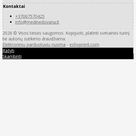
Kontaktai
+37067570425
info@medinedovana.lt
2026 © Visos teisės saugomos. Kopijuoti, platinti svetainės turinį
be autorių sutikimo draudžiama.
Elektroninių parduotuvių nuoma
-
eshoprent.com
Rašyti
Skambinti