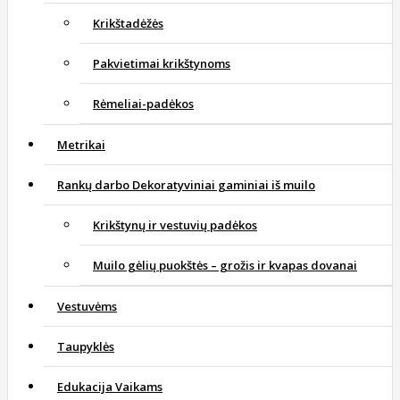
Krikštadėžės
Pakvietimai krikštynoms
Rėmeliai-padėkos
Metrikai
Rankų darbo Dekoratyviniai gaminiai iš muilo
Krikštynų ir vestuvių padėkos
Muilo gėlių puokštės – grožis ir kvapas dovanai
Vestuvėms
Taupyklės
Edukacija Vaikams