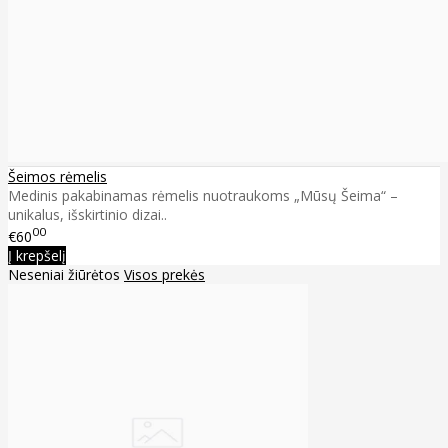
Šeimos rėmelis
Medinis pakabinamas rėmelis nuotraukoms „Mūsų Šeima“ –
unikalus, išskirtinio dizai..
00
€60
Į krepšelį
Neseniai žiūrėtos
Visos prekės