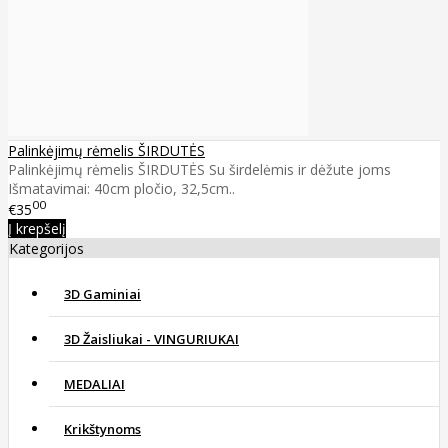
Palinkėjimų rėmelis ŠIRDUTĖS
Palinkėjimų rėmelis ŠIRDUTĖS Su širdelėmis ir dėžute joms
Išmatavimai: 40cm pločio, 32,5cm..
00
€35
Į krepšelį
Kategorijos
3D Gaminiai
3D Žaisliukai - VINGURIUKAI
MEDALIAI
Krikštynoms