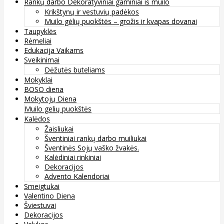
Rankų darbo Dekoratyviniai gaminiai iš muilo
Krikštynų ir vestuvių padėkos
Muilo gėlių puokštės – grožis ir kvapas dovanai
Taupyklės
Rėmeliai
Edukacija Vaikams
Sveikinimai
Dėžutės buteliams
Mokyklai
BOSO diena
Mokytojų Diena
Muilo gelių puokštės
Kalėdos
Žaisliukai
Šventiniai rankų darbo muiliukai
Šventinės Sojų vaško žvakės.
Kalėdiniai rinkiniai
Dekoracijos
Advento Kalendoriai
Smeigtukai
Valentino Diena
Šviestuvai
Dekoracijos