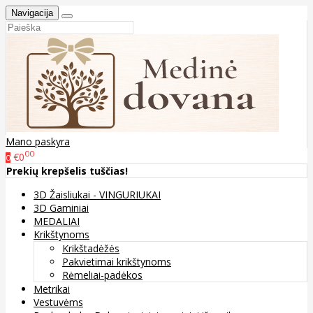
Navigacija
Mano paskyra
00
€0
0
Prekių krepšelis tuščias!
3D Žaisliukai - VINGURIUKAI
3D Gaminiai
MEDALIAI
Krikštynoms
Krikštadėžės
Pakvietimai krikštynoms
Rėmeliai-padėkos
Metrikai
Vestuvėms