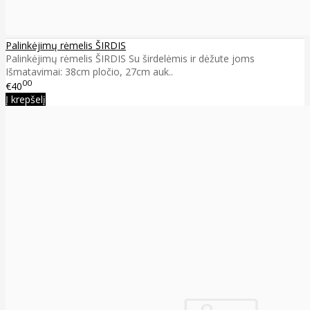
Palinkėjimų rėmelis ŠIRDIS
Palinkėjimų rėmelis ŠIRDIS Su širdelėmis ir dėžute joms
Išmatavimai: 38cm pločio, 27cm auk..
00
€40
Į krepšelį