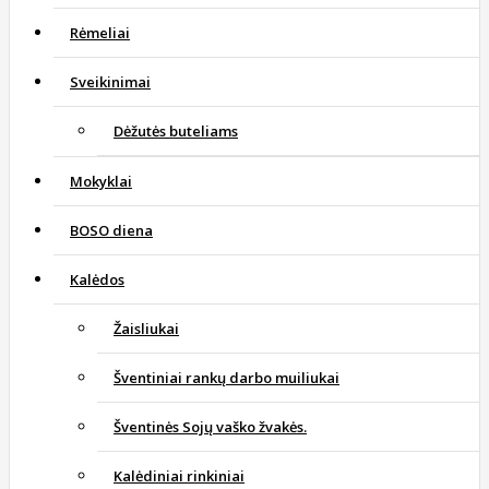
Rėmeliai
Sveikinimai
Dėžutės buteliams
Mokyklai
BOSO diena
Kalėdos
Žaisliukai
Šventiniai rankų darbo muiliukai
Šventinės Sojų vaško žvakės.
Kalėdiniai rinkiniai