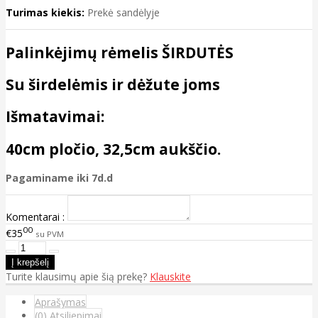
Turimas kiekis:
Prekė sandėlyje
Palinkėjimų rėmelis
ŠIRDUTĖS
Su širdelėmis ir dėžute joms
Išmatavimai:
40cm pločio, 32,5cm aukščio.
Pagaminame iki 7d.d
Komentarai :
00
€35
su PVM
Turite klausimų apie šią prekę?
Klauskite
Aprašymas
(0) Atsiliepimai