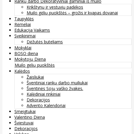
Rankų darbo Dekoratyviniai gaminiai iš muilo
Krikštynų ir vestuvių padėkos
Muilo gėlių puokštės – grožis ir kvapas dovanai
Taupyklės
Rėmeliai
Edukacija Vaikams
Sveikinimai
Dėžutės buteliams
Mokyklai
BOSO diena
Mokytojų Diena
Muilo gelių puokštės
Kalėdos
Žaisliukai
Šventiniai rankų darbo muiliukai
Šventinės Sojų vaško žvakės.
Kalėdiniai rinkiniai
Dekoracijos
Advento Kalendoriai
Smeigtukai
Valentino Diena
Šviestuvai
Dekoracijos