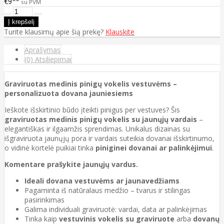
€9
su PVM
Turite klausimų apie šią prekę?
Klauskite
Aprašymas
(0) Atsiliepimai
Graviruotas medinis pinigų vokelis vestuvėms –
personalizuota dovana jauniesiems
Ieškote išskirtinio būdo įteikti pinigus per vestuves? Šis
graviruotas medinis pinigų vokelis su jaunųjų vardais
–
elegantiškas ir ilgaamžis sprendimas. Unikalus dizainas su
išgraviruota jaunųjų pora ir vardais suteikia dovanai išskirtinumo,
o vidinė kortelė puikiai tinka
piniginei dovanai ar palinkėjimui
.
Komentare prašykite jaunųjų vardus.
Ideali dovana vestuvėms ar jaunavedžiams
Pagaminta iš natūralaus medžio – tvarus ir stilingas
pasirinkimas
Galima individuali graviruotė: vardai, data ar palinkėjimas
Tinka kaip
vestuvinis vokelis su graviruote
arba
dovanų