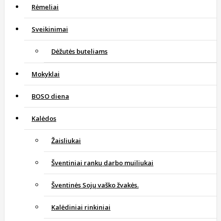
Rėmeliai
Sveikinimai
Dėžutės buteliams
Mokyklai
BOSO diena
Kalėdos
Žaisliukai
Šventiniai rankų darbo muiliukai
Šventinės Sojų vaško žvakės.
Kalėdiniai rinkiniai