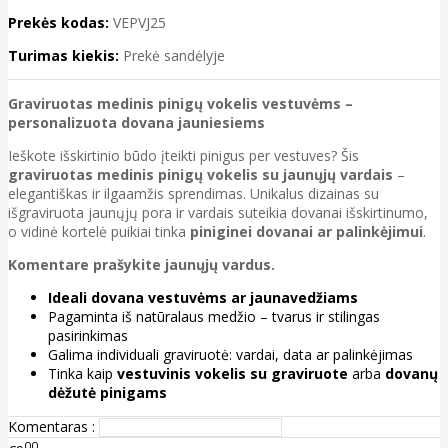
Prekės kodas:
VEPVJ25
Turimas kiekis:
Prekė sandėlyje
Graviruotas medinis pinigų vokelis vestuvėms –
personalizuota dovana jauniesiems
Ieškote išskirtinio būdo įteikti pinigus per vestuves? Šis
graviruotas medinis pinigų vokelis su jaunųjų vardais
–
elegantiškas ir ilgaamžis sprendimas. Unikalus dizainas su
išgraviruota jaunųjų pora ir vardais suteikia dovanai išskirtinumo,
o vidinė kortelė puikiai tinka
piniginei dovanai ar palinkėjimui
.
Komentare prašykite jaunųjų vardus.
Ideali dovana vestuvėms ar jaunavedžiams
Pagaminta iš natūralaus medžio – tvarus ir stilingas
pasirinkimas
Galima individuali graviruotė: vardai, data ar palinkėjimas
Tinka kaip
vestuvinis vokelis su graviruote
arba
dovanų
dėžutė pinigams
Komentaras :
00