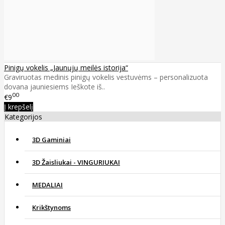
Pinigų vokelis „Jaunųjų meilės istorija“
Graviruotas medinis pinigų vokelis vestuvėms – personalizuota
dovana jauniesiems Ieškote iš..
00
€9
Į krepšelį
Kategorijos
3D Gaminiai
3D Žaisliukai - VINGURIUKAI
MEDALIAI
Krikštynoms