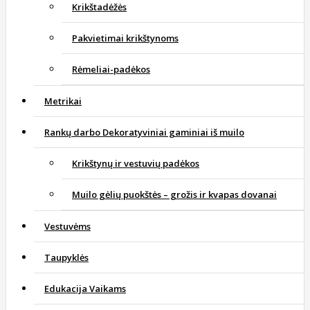
Krikštadėžės
Pakvietimai krikštynoms
Rėmeliai-padėkos
Metrikai
Rankų darbo Dekoratyviniai gaminiai iš muilo
Krikštynų ir vestuvių padėkos
Muilo gėlių puokštės – grožis ir kvapas dovanai
Vestuvėms
Taupyklės
Edukacija Vaikams