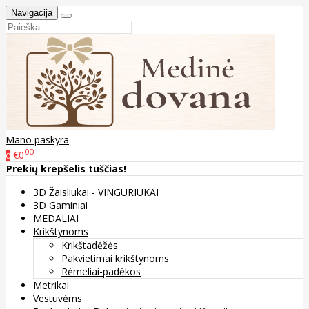
Navigacija
Mano paskyra
00
€0
0
Prekių krepšelis tuščias!
3D Žaisliukai - VINGURIUKAI
3D Gaminiai
MEDALIAI
Krikštynoms
Krikštadėžės
Pakvietimai krikštynoms
Rėmeliai-padėkos
Metrikai
Vestuvėms