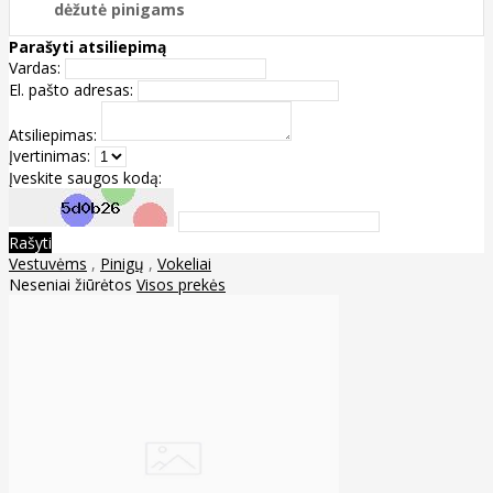
dėžutė pinigams
Parašyti atsiliepimą
Vardas:
El. pašto adresas:
Atsiliepimas:
Įvertinimas:
Įveskite saugos kodą:
Rašyti
Vestuvėms
,
Pinigų
,
Vokeliai
Neseniai žiūrėtos
Visos prekės