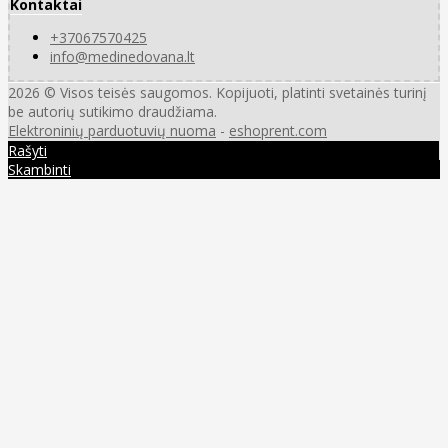
Kontaktai
+37067570425
info@medinedovana.lt
2026 © Visos teisės saugomos. Kopijuoti, platinti svetainės turinį
be autorių sutikimo draudžiama.
Elektroninių parduotuvių nuoma
-
eshoprent.com
Rašyti
Skambinti