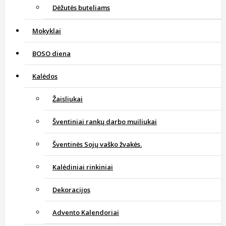
Dėžutės buteliams
Mokyklai
BOSO diena
Kalėdos
Žaisliukai
Šventiniai rankų darbo muiliukai
Šventinės Sojų vaško žvakės.
Kalėdiniai rinkiniai
Dekoracijos
Advento Kalendoriai