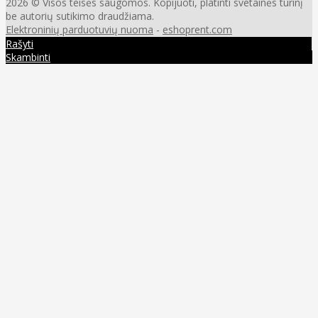
2026 © Visos teisės saugomos. Kopijuoti, platinti svetainės turinį
be autorių sutikimo draudžiama.
Elektroninių parduotuvių nuoma
-
eshoprent.com
Rašyti
Skambinti