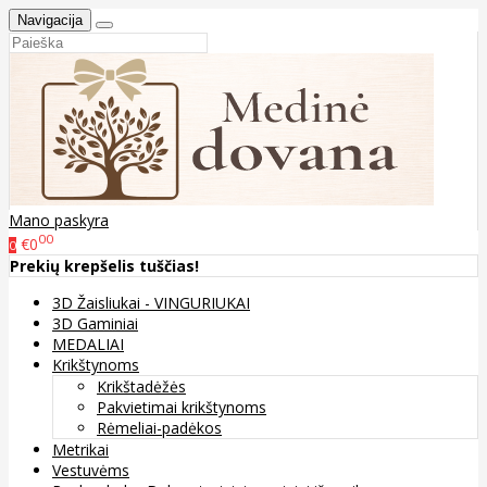
Navigacija
Mano paskyra
00
€0
0
Prekių krepšelis tuščias!
3D Žaisliukai - VINGURIUKAI
3D Gaminiai
MEDALIAI
Krikštynoms
Krikštadėžės
Pakvietimai krikštynoms
Rėmeliai-padėkos
Metrikai
Vestuvėms