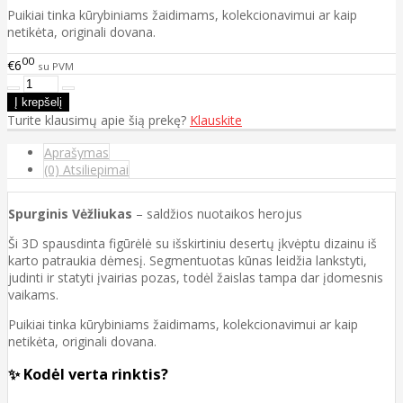
Puikiai tinka kūrybiniams žaidimams, kolekcionavimui ar kaip
netikėta, originali dovana.
00
€6
su PVM
Turite klausimų apie šią prekę?
Klauskite
Aprašymas
(0) Atsiliepimai
Spurginis Vėžliukas
– saldžios nuotaikos herojus
Ši 3D spausdinta figūrėlė su išskirtiniu desertų įkvėptu dizainu iš
karto patraukia dėmesį. Segmentuotas kūnas leidžia lankstyti,
judinti ir statyti įvairias pozas, todėl žaislas tampa dar įdomesnis
vaikams.
Puikiai tinka kūrybiniams žaidimams, kolekcionavimui ar kaip
netikėta, originali dovana.
✨ Kodėl verta rinktis?