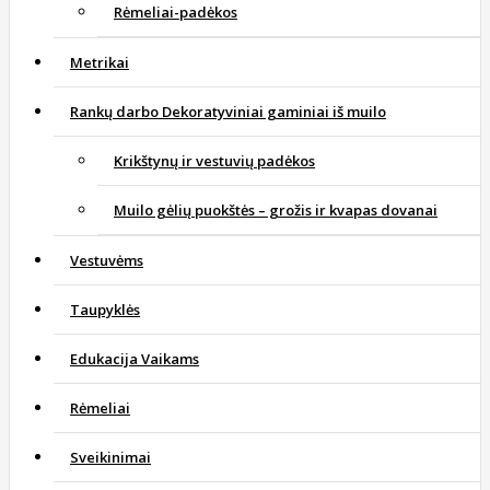
Rėmeliai-padėkos
Metrikai
Rankų darbo Dekoratyviniai gaminiai iš muilo
Krikštynų ir vestuvių padėkos
Muilo gėlių puokštės – grožis ir kvapas dovanai
Vestuvėms
Taupyklės
Edukacija Vaikams
Rėmeliai
Sveikinimai