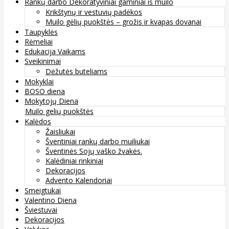
Rankų darbo Dekoratyviniai gaminiai iš muilo
Krikštynų ir vestuvių padėkos
Muilo gėlių puokštės – grožis ir kvapas dovanai
Taupyklės
Rėmeliai
Edukacija Vaikams
Sveikinimai
Dėžutės buteliams
Mokyklai
BOSO diena
Mokytojų Diena
Muilo gelių puokštės
Kalėdos
Žaisliukai
Šventiniai rankų darbo muiliukai
Šventinės Sojų vaško žvakės.
Kalėdiniai rinkiniai
Dekoracijos
Advento Kalendoriai
Smeigtukai
Valentino Diena
Šviestuvai
Dekoracijos