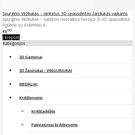
Spurginis Vėžliukas – lankstus 3D spausdintas žaisliukas vaikams
Spurginis Vėžliukas – saldžios nuotaikos herojus Ši 3D spausdinta
figūrėlė su išskirtiniu d..
00
€6
Į krepšelį
Kategorijos
3D Gaminiai
3D Žaisliukai - VINGURIUKAI
MEDALIAI
Krikštynoms
Krikštadėžės
Pakvietimai krikštynoms