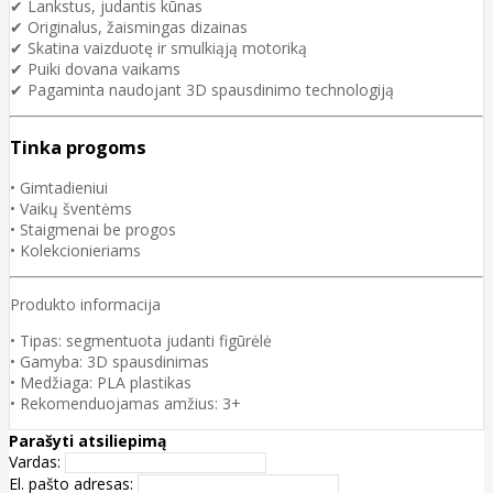
✔ Lankstus, judantis kūnas
✔ Originalus, žaismingas dizainas
✔ Skatina vaizduotę ir smulkiąją motoriką
✔ Puiki dovana vaikams
✔ Pagaminta naudojant 3D spausdinimo technologiją
Tinka progoms
• Gimtadieniui
• Vaikų šventėms
• Staigmenai be progos
• Kolekcionieriams
Produkto informacija
• Tipas: segmentuota judanti figūrėlė
• Gamyba: 3D spausdinimas
• Medžiaga: PLA plastikas
• Rekomenduojamas amžius: 3+
Parašyti atsiliepimą
Vardas:
El. pašto adresas: