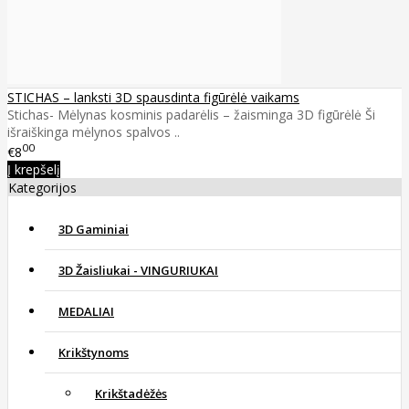
STICHAS – lanksti 3D spausdinta figūrėlė vaikams
Stichas- Mėlynas kosminis padarėlis – žaisminga 3D figūrėlė Ši
išraiškinga mėlynos spalvos ..
00
€8
Į krepšelį
Kategorijos
3D Gaminiai
3D Žaisliukai - VINGURIUKAI
MEDALIAI
Krikštynoms
Krikštadėžės