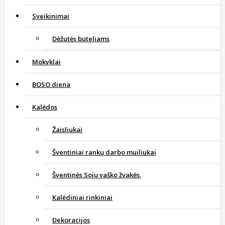
Sveikinimai
Dėžutės buteliams
Mokyklai
BOSO diena
Kalėdos
Žaisliukai
Šventiniai rankų darbo muiliukai
Šventinės Sojų vaško žvakės.
Kalėdiniai rinkiniai
Dekoracijos