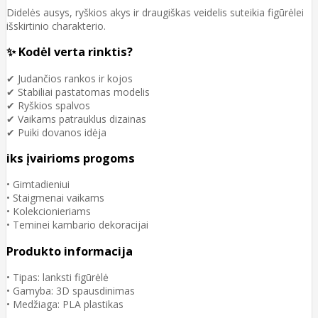
Didelės ausys, ryškios akys ir draugiškas veidelis suteikia figūrėlei
išskirtinio charakterio.
✨ Kodėl verta rinktis?
✔ Judančios rankos ir kojos
✔ Stabiliai pastatomas modelis
✔ Ryškios spalvos
✔ Vaikams patrauklus dizainas
✔ Puiki dovanos idėja
iks įvairioms progoms
• Gimtadieniui
• Staigmenai vaikams
• Kolekcionieriams
• Teminei kambario dekoracijai
Produkto informacija
• Tipas: lanksti figūrėlė
• Gamyba: 3D spausdinimas
• Medžiaga: PLA plastikas