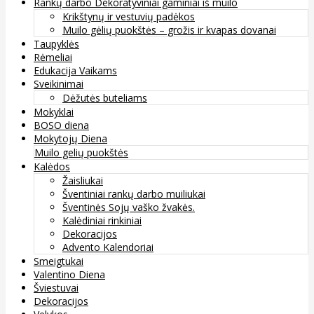
Rankų darbo Dekoratyviniai gaminiai iš muilo
Krikštynų ir vestuvių padėkos
Muilo gėlių puokštės – grožis ir kvapas dovanai
Taupyklės
Rėmeliai
Edukacija Vaikams
Sveikinimai
Dėžutės buteliams
Mokyklai
BOSO diena
Mokytojų Diena
Muilo gelių puokštės
Kalėdos
Žaisliukai
Šventiniai rankų darbo muiliukai
Šventinės Sojų vaško žvakės.
Kalėdiniai rinkiniai
Dekoracijos
Advento Kalendoriai
Smeigtukai
Valentino Diena
Šviestuvai
Dekoracijos