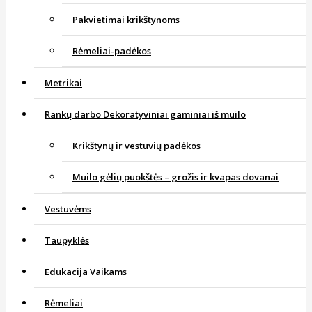
Pakvietimai krikštynoms
Rėmeliai-padėkos
Metrikai
Rankų darbo Dekoratyviniai gaminiai iš muilo
Krikštynų ir vestuvių padėkos
Muilo gėlių puokštės – grožis ir kvapas dovanai
Vestuvėms
Taupyklės
Edukacija Vaikams
Rėmeliai