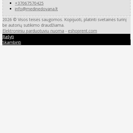
+37067570425
info@medinedovana.lt
2026 © Visos teisės saugomos. Kopijuoti, platinti svetainės turinį
be autorių sutikimo draudžiama.
Elektroninių parduotuvių nuoma
-
eshoprent.com
Rašyti
Skambinti