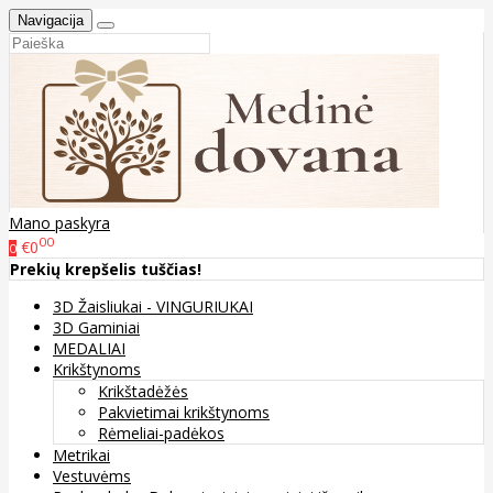
Navigacija
Mano paskyra
00
€0
0
Prekių krepšelis tuščias!
3D Žaisliukai - VINGURIUKAI
3D Gaminiai
MEDALIAI
Krikštynoms
Krikštadėžės
Pakvietimai krikštynoms
Rėmeliai-padėkos
Metrikai
Vestuvėms