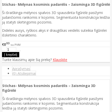
Stichas- Mėlynas kosminis padarėlis – žaisminga 3D figūrėlė
Ši išraiškinga mėlynos spalvos 3D spausdinta figūrėlė pasižymi
judančiomis rankomis ir kojomis. Segmentuota konstrukcija leidžia
ją statyti skirtingomis pozomis.
Didelės ausys, ryškios akys ir draugiškas veidelis suteikia figūrėlei
išskirtinio charakterio.
00
€8
su PVM
Turite klausimų apie šią prekę?
Klauskite
Aprašymas
(0) Atsiliepimai
Stichas- Mėlynas kosminis padarėlis – žaisminga 3D
figūrėlė
Ši išraiškinga mėlynos spalvos 3D spausdinta figūrėlė pasižymi
judančiomis rankomis ir kojomis. Segmentuota konstrukcija
leidžia ją statyti skirtingomis pozomis.