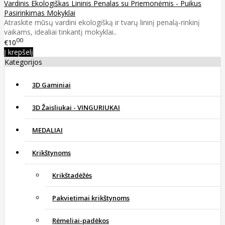
Vardinis Ekologiškas Lininis Penalas su Priemonėmis - Puikus
Pasirinkimas Mokyklai
Atraskite mūsų vardini ekologišką ir tvarų lininį penalą-rinkinį
vaikams, idealiai tinkantį mokyklai..
00
€10
Į krepšelį
Kategorijos
3D Gaminiai
3D Žaisliukai - VINGURIUKAI
MEDALIAI
Krikštynoms
Krikštadėžės
Pakvietimai krikštynoms
Rėmeliai-padėkos