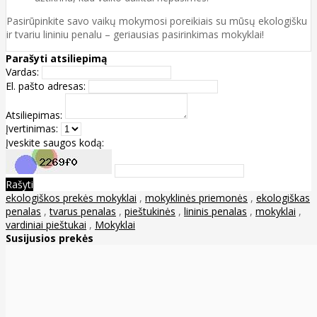
Pasirūpinkite savo vaikų mokymosi poreikiais su mūsų ekologišku
ir tvariu lininiu penalu – geriausias pasirinkimas mokyklai!
Parašyti atsiliepimą
Vardas:
El. pašto adresas:
Atsiliepimas:
Įvertinimas:
Įveskite saugos kodą:
Rašyti
ekologiškos prekės mokyklai
,
mokyklinės priemonės
,
ekologiškas
penalas
,
tvarus penalas
,
pieštukinės
,
lininis penalas
,
mokyklai
,
vardiniai pieštukai
,
Mokyklai
Susijusios prekės