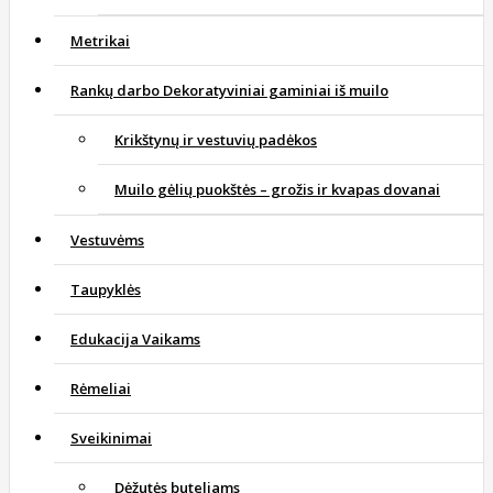
Metrikai
Rankų darbo Dekoratyviniai gaminiai iš muilo
Krikštynų ir vestuvių padėkos
Muilo gėlių puokštės – grožis ir kvapas dovanai
Vestuvėms
Taupyklės
Edukacija Vaikams
Rėmeliai
Sveikinimai
Dėžutės buteliams