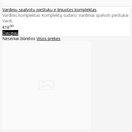
Vardinių spalvotų pieštukų ir liniuotės komplektas
Vardinis komplektas Komplektą sudaro: Vardiniai spalvoti pieštukai
Vardi..
00
€16
Daugiau
Neseniai žiūrėtos
Visos prekės