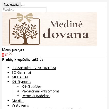
Navigacija
Mano paskyra
00
€0
0
Prekių krepšelis tuščias!
3D Žaisliukai - VINGURIUKAI
3D Gaminiai
MEDALIAI
Krikštynoms
Krikštadėžės
Pakvietimai krikštynoms
Rėmeliai-padėkos
Metrikai
Vestuvėms