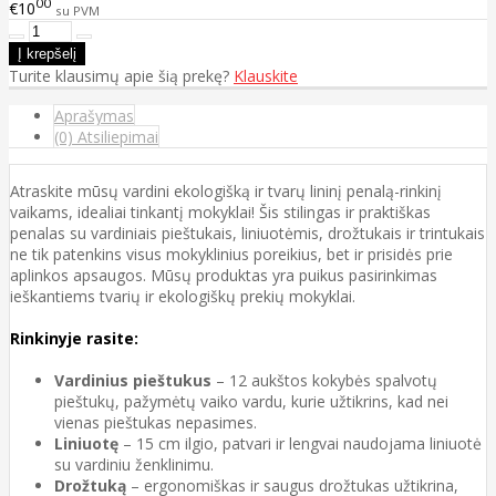
00
€10
su PVM
Turite klausimų apie šią prekę?
Klauskite
Aprašymas
(0) Atsiliepimai
Atraskite mūsų vardini ekologišką ir tvarų lininį penalą-rinkinį
vaikams, idealiai tinkantį mokyklai! Šis stilingas ir praktiškas
penalas su vardiniais pieštukais, liniuotėmis, drožtukais ir trintukais
ne tik patenkins visus mokyklinius poreikius, bet ir prisidės prie
aplinkos apsaugos. Mūsų produktas yra puikus pasirinkimas
ieškantiems tvarių ir ekologiškų prekių mokyklai.
Rinkinyje rasite:
Vardinius pieštukus
– 12 aukštos kokybės spalvotų
pieštukų, pažymėtų vaiko vardu, kurie užtikrins, kad nei
vienas pieštukas nepasimes.
Liniuotę
– 15 cm ilgio, patvari ir lengvai naudojama liniuotė
su vardiniu ženklinimu.
Drožtuką
– ergonomiškas ir saugus drožtukas užtikrina,