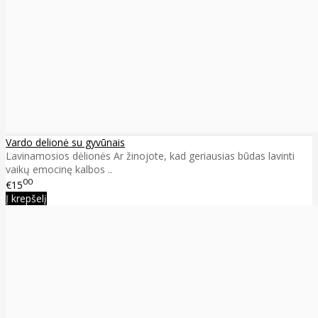
Vardo delionė su gyvūnais
Lavinamosios dėlionės Ar žinojote, kad geriausias būdas lavinti
vaikų emocinę kalbos ..
00
€15
Į krepšelį