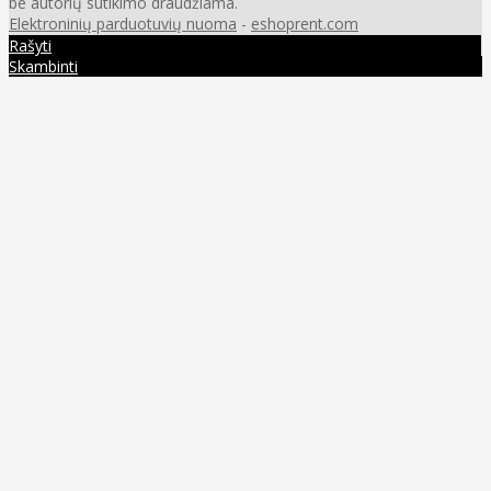
be autorių sutikimo draudžiama.
Elektroninių parduotuvių nuoma
-
eshoprent.com
Rašyti
Skambinti