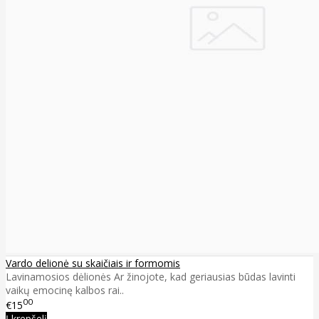
Vardo delionė su skaičiais ir formomis
Lavinamosios dėlionės Ar žinojote, kad geriausias būdas lavinti
vaikų emocinę kalbos rai..
00
€15
Į krepšelį