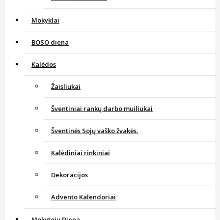
Mokyklai
BOSO diena
Kalėdos
Žaisliukai
Šventiniai rankų darbo muiliukai
Šventinės Sojų vaško žvakės.
Kalėdiniai rinkiniai
Dekoracijos
Advento Kalendoriai
Mokytojų Diena