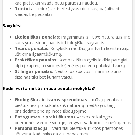
kad pieštukai visada būtų paruošti naudoti.
Trintuką
– minkštas ir efektyvus trintukas, pašalinantis
klaidas be pėdsakų.
Savybės:
Ekologiškas penalas
: Pagamintas iš 100% natūralaus lino,
kuris yra atsinaujinantis ir biologiškai suyrantis.
Tvarus penalas
: Kokybiška medžiaga ir tvirta konstrukcija
užtikrina ilgaamžiškumą.
Praktiškas penalas
: Kompaktiškas dydis leidžia patogiai
tilpti į kuprinę, o vidinės kišenėlės padeda palaikyti tvarką.
Stilingas penalas
: Neutralios spalvos ir minimalistinis
dizainas tiks bet kuriam vaikui.
Kodėl verta rinktis mūsų penalą mokyklai?
Ekologiškas ir tvarus sprendimas
– mūsų penalas ir
pieštukinės yra sukurtos iš natūralių medžiagų, taigi
prisidedate prie aplinkos išsaugojimo.
Patogumas ir praktiškumas
– visos reikalingos
priemonės vienoje vietoje, lengvai tvarkomos ir nešiojamos.
Personalizacija
– vardiniai pieštukai ir kitos priemonės
užtikrina, kad vaiko daiktai nepasimes.