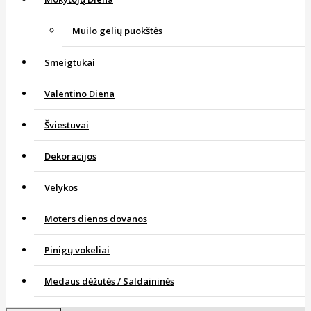
Muilo gelių puokštės
Smeigtukai
Valentino Diena
Šviestuvai
Dekoracijos
Velykos
Moters dienos dovanos
Pinigų vokeliai
Medaus dėžutės / Saldaininės