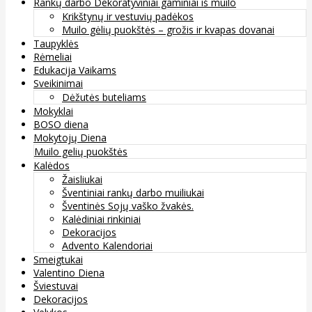
Rankų darbo Dekoratyviniai gaminiai iš muilo
Krikštynų ir vestuvių padėkos
Muilo gėlių puokštės – grožis ir kvapas dovanai
Taupyklės
Rėmeliai
Edukacija Vaikams
Sveikinimai
Dėžutės buteliams
Mokyklai
BOSO diena
Mokytojų Diena
Muilo gelių puokštės
Kalėdos
Žaisliukai
Šventiniai rankų darbo muiliukai
Šventinės Sojų vaško žvakės.
Kalėdiniai rinkiniai
Dekoracijos
Advento Kalendoriai
Smeigtukai
Valentino Diena
Šviestuvai
Dekoracijos