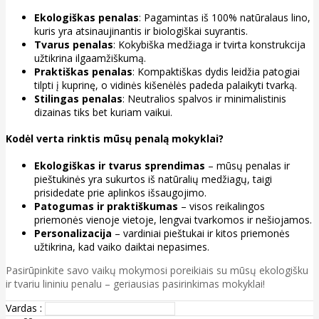
Ekologiškas penalas
: Pagamintas iš 100% natūralaus lino,
kuris yra atsinaujinantis ir biologiškai suyrantis.
Tvarus penalas
: Kokybiška medžiaga ir tvirta konstrukcija
užtikrina ilgaamžiškumą.
Praktiškas penalas
: Kompaktiškas dydis leidžia patogiai
tilpti į kuprinę, o vidinės kišenėlės padeda palaikyti tvarką.
Stilingas penalas
: Neutralios spalvos ir minimalistinis
dizainas tiks bet kuriam vaikui.
Kodėl verta rinktis mūsų penalą mokyklai?
Ekologiškas ir tvarus sprendimas
– mūsų penalas ir
pieštukinės yra sukurtos iš natūralių medžiagų, taigi
prisidedate prie aplinkos išsaugojimo.
Patogumas ir praktiškumas
– visos reikalingos
priemonės vienoje vietoje, lengvai tvarkomos ir nešiojamos.
Personalizacija
– vardiniai pieštukai ir kitos priemonės
užtikrina, kad vaiko daiktai nepasimes.
Pasirūpinkite savo vaikų mokymosi poreikiais su mūsų ekologišku
ir tvariu lininiu penalu – geriausias pasirinkimas mokyklai!
Vardas :