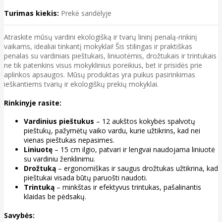
Turimas kiekis:
Prekė sandėlyje
Atraskite mūsų vardini ekologišką ir tvarų lininį penalą-rinkinį
vaikams, idealiai tinkantį mokyklai! Šis stilingas ir praktiškas
penalas su vardiniais pieštukais, liniuotėmis, drožtukais ir trintukais
ne tik patenkins visus mokyklinius poreikius, bet ir prisidės prie
aplinkos apsaugos. Mūsų produktas yra puikus pasirinkimas
ieškantiems tvarių ir ekologiškų prekių mokyklai.
Rinkinyje rasite:
Vardinius pieštukus
– 12 aukštos kokybės spalvotų
pieštukų, pažymėtų vaiko vardu, kurie užtikrins, kad nei
vienas pieštukas nepasimes.
Liniuotę
– 15 cm ilgio, patvari ir lengvai naudojama liniuotė
su vardiniu ženklinimu.
Drožtuką
– ergonomiškas ir saugus drožtukas užtikrina, kad
pieštukai visada būtų paruošti naudoti.
Trintuką
– minkštas ir efektyvus trintukas, pašalinantis
klaidas be pėdsakų.
Savybės: