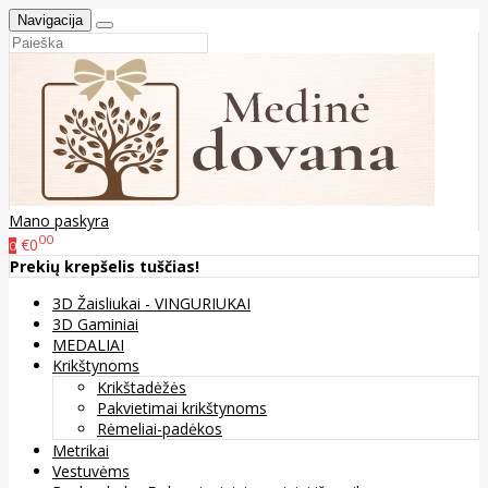
Navigacija
Mano paskyra
00
€0
0
Prekių krepšelis tuščias!
3D Žaisliukai - VINGURIUKAI
3D Gaminiai
MEDALIAI
Krikštynoms
Krikštadėžės
Pakvietimai krikštynoms
Rėmeliai-padėkos
Metrikai
Vestuvėms