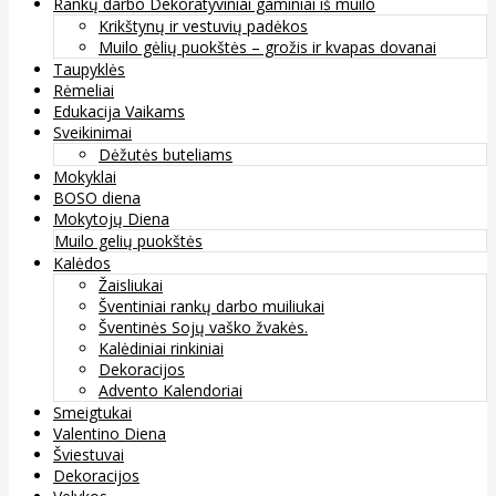
Rankų darbo Dekoratyviniai gaminiai iš muilo
Krikštynų ir vestuvių padėkos
Muilo gėlių puokštės – grožis ir kvapas dovanai
Taupyklės
Rėmeliai
Edukacija Vaikams
Sveikinimai
Dėžutės buteliams
Mokyklai
BOSO diena
Mokytojų Diena
Muilo gelių puokštės
Kalėdos
Žaisliukai
Šventiniai rankų darbo muiliukai
Šventinės Sojų vaško žvakės.
Kalėdiniai rinkiniai
Dekoracijos
Advento Kalendoriai
Smeigtukai
Valentino Diena
Šviestuvai
Dekoracijos