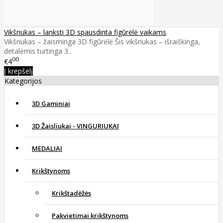
Vikšriukas – lanksti 3D spausdinta figūrėlė vaikams
Vikšriukas – žaisminga 3D figūrėlė Šis vikšriukas – išraiškinga,
detalėmis turtinga 3..
00
€4
Į krepšelį
Kategorijos
3D Gaminiai
3D Žaisliukai - VINGURIUKAI
MEDALIAI
Krikštynoms
Krikštadėžės
Pakvietimai krikštynoms