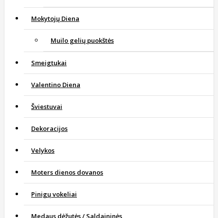
Mokytojų Diena
Muilo gelių puokštės
Smeigtukai
Valentino Diena
Šviestuvai
Dekoracijos
Velykos
Moters dienos dovanos
Pinigų vokeliai
Medaus dėžutės / Saldaininės