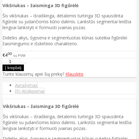
Vikšriukas – žaisminga 3D figūrėlė
Šis vikšriukas – išraiškinga, detalėmis turtinga 3D spausdinta
figūrėlė su judančiomis kūno dalimis. Lankstūs segmentai leidžia
lengvai lankstyti ir formuoti įvairias pozas.
Didelės akys, šypsena ir segmentuotas kūnas suteikia figūrėlei
žaismingumo ir išskirtinio charakterio.
00
€4
su PVM
Turite klausimų apie šią prekę?
Klauskite
Aprašymas
(0) Atsiliepimai
Vikšriukas – žaisminga 3D figūrėlė
Šis vikšriukas – išraiškinga, detalėmis turtinga 3D spausdinta
figūrėlė su judančiomis kūno dalimis. Lankstūs segmentai leidžia
lengvai lankstyti ir formuoti įvairias pozas.
Didelės akys, šypsena ir segmentuotas kūnas suteikia figūrėlei