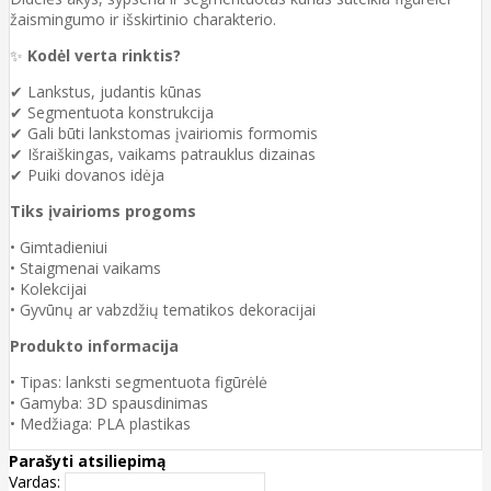
žaismingumo ir išskirtinio charakterio.
✨
Kodėl verta rinktis?
✔ Lankstus, judantis kūnas
✔ Segmentuota konstrukcija
✔ Gali būti lankstomas įvairiomis formomis
✔ Išraiškingas, vaikams patrauklus dizainas
✔ Puiki dovanos idėja
Tiks įvairioms progoms
• Gimtadieniui
• Staigmenai vaikams
• Kolekcijai
• Gyvūnų ar vabzdžių tematikos dekoracijai
Produkto informacija
• Tipas: lanksti segmentuota figūrėlė
• Gamyba: 3D spausdinimas
• Medžiaga: PLA plastikas
Parašyti atsiliepimą
Vardas: