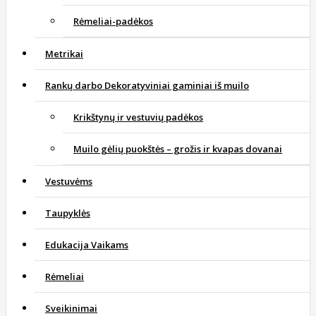
Rėmeliai-padėkos
Metrikai
Rankų darbo Dekoratyviniai gaminiai iš muilo
Krikštynų ir vestuvių padėkos
Muilo gėlių puokštės – grožis ir kvapas dovanai
Vestuvėms
Taupyklės
Edukacija Vaikams
Rėmeliai
Sveikinimai