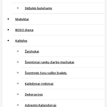
Dėžutės buteliams
Mokyklai
BOSO diena
Kalėdos
Žaisliukai
Šventiniai rankų darbo muiliukai
Šventinės Sojų vaško žvakės.
Kalėdiniai rinkiniai
Dekoracijos
Advento Kalendoriai