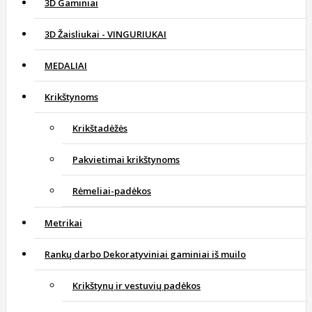
3D Gaminiai
3D Žaisliukai - VINGURIUKAI
MEDALIAI
Krikštynoms
Krikštadėžės
Pakvietimai krikštynoms
Rėmeliai-padėkos
Metrikai
Rankų darbo Dekoratyviniai gaminiai iš muilo
Krikštynų ir vestuvių padėkos