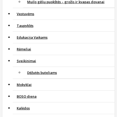
Muilo gėlių puokštės – grožis ir kvapas dovanai
Vestuvėms
Taupyklės
Edukacija Vaikams
Rėmeliai
Sveikinimai
Dėžutės buteliams
Mokyklai
BOSO diena
Kalėdos