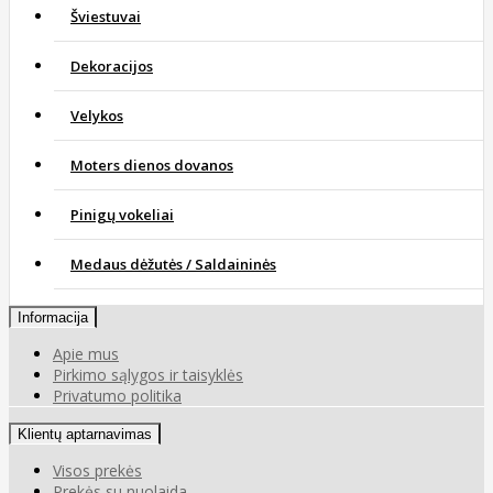
Šviestuvai
Dekoracijos
Velykos
Moters dienos dovanos
Pinigų vokeliai
Medaus dėžutės / Saldaininės
Informacija
Apie mus
Pirkimo sąlygos ir taisyklės
Privatumo politika
Klientų aptarnavimas
Visos prekės
Prekės su nuolaida