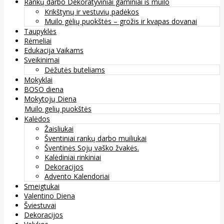
Rankų darbo Dekoratyviniai gaminiai iš muilo
Krikštynų ir vestuvių padėkos
Muilo gėlių puokštės – grožis ir kvapas dovanai
Taupyklės
Rėmeliai
Edukacija Vaikams
Sveikinimai
Dėžutės buteliams
Mokyklai
BOSO diena
Mokytojų Diena
Muilo gelių puokštės
Kalėdos
Žaisliukai
Šventiniai rankų darbo muiliukai
Šventinės Sojų vaško žvakės.
Kalėdiniai rinkiniai
Dekoracijos
Advento Kalendoriai
Smeigtukai
Valentino Diena
Šviestuvai
Dekoracijos