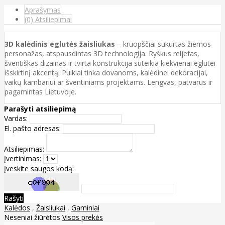
Aprašymas
(0) Atsiliepimai
3D kalėdinis eglutės žaisliukas
– kruopščiai sukurtas žiemos
personažas, atspausdintas 3D technologija. Ryškus reljefas,
šventiškas dizainas ir tvirta konstrukcija suteikia kiekvienai eglutei
išskirtinį akcentą. Puikiai tinka dovanoms, kalėdinei dekoracijai,
vaikų kambariui ar šventiniams projektams. Lengvas, patvarus ir
pagamintas Lietuvoje.
Parašyti atsiliepimą
Vardas:
El. pašto adresas:
Atsiliepimas:
Įvertinimas:
Įveskite saugos kodą:
Rašyti
Kalėdos
,
Žaisliukai
,
Gaminiai
Neseniai žiūrėtos
Visos prekės