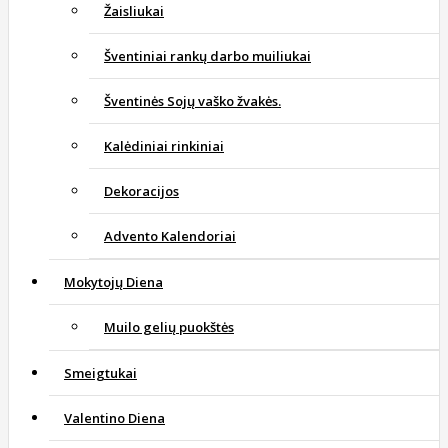
Žaisliukai
Šventiniai rankų darbo muiliukai
Šventinės Sojų vaško žvakės.
Kalėdiniai rinkiniai
Dekoracijos
Advento Kalendoriai
Mokytojų Diena
Muilo gelių puokštės
Smeigtukai
Valentino Diena