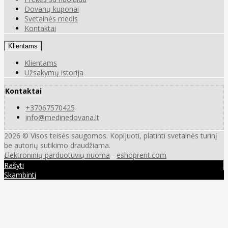
Dovanų kuponai
Svetainės medis
Kontaktai
Klientams
Klientams
Užsakymų istorija
Kontaktai
+37067570425
info@medinedovana.lt
2026 © Visos teisės saugomos. Kopijuoti, platinti svetainės turinį
be autorių sutikimo draudžiama.
Elektroninių parduotuvių nuoma
-
eshoprent.com
Rašyti
Skambinti