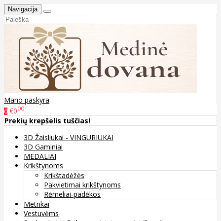
Navigacija
Mano paskyra
00
€0
0
Prekių krepšelis tuščias!
3D Žaisliukai - VINGURIUKAI
3D Gaminiai
MEDALIAI
Krikštynoms
Krikštadėžės
Pakvietimai krikštynoms
Rėmeliai-padėkos
Metrikai
Vestuvėms