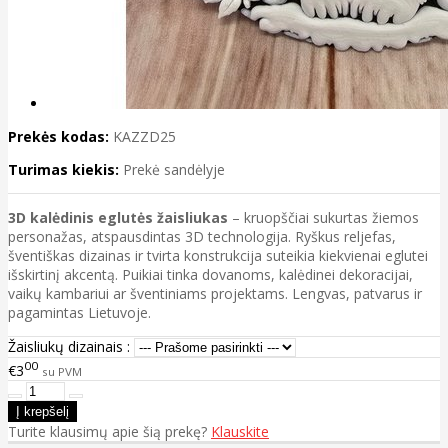
Prekės kodas:
KAZZD25
Turimas kiekis:
Prekė sandėlyje
3D kalėdinis eglutės žaisliukas
– kruopščiai sukurtas žiemos
personažas, atspausdintas 3D technologija. Ryškus reljefas,
šventiškas dizainas ir tvirta konstrukcija suteikia kiekvienai eglutei
išskirtinį akcentą. Puikiai tinka dovanoms, kalėdinei dekoracijai,
vaikų kambariui ar šventiniams projektams. Lengvas, patvarus ir
pagamintas Lietuvoje.
Žaisliukų dizainais :
00
€3
su PVM
Turite klausimų apie šią prekę?
Klauskite