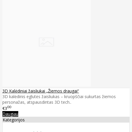
3D Kalėdiniai žaisliukai „Žiemos draugai“
3D kalėdinis eglutės žaisliukas – kruopščiai sukurtas žiemos
personažas, atspausdintas 3D tech..
00
€3
Daugiau
Kategorijos