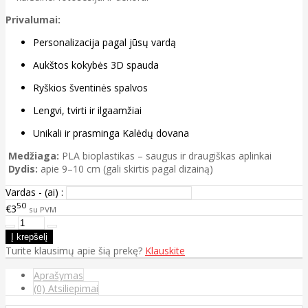
Privalumai:
Personalizacija pagal jūsų vardą
Aukštos kokybės 3D spauda
Ryškios šventinės spalvos
Lengvi, tvirti ir ilgaamžiai
Unikali ir prasminga Kalėdų dovana
Medžiaga:
PLA bioplastikas – saugus ir draugiškas aplinkai
Dydis:
apie 9–10 cm (gali skirtis pagal dizainą)
Vardas - (ai) :
50
€3
su PVM
Turite klausimų apie šią prekę?
Klauskite
Aprašymas
(0) Atsiliepimai