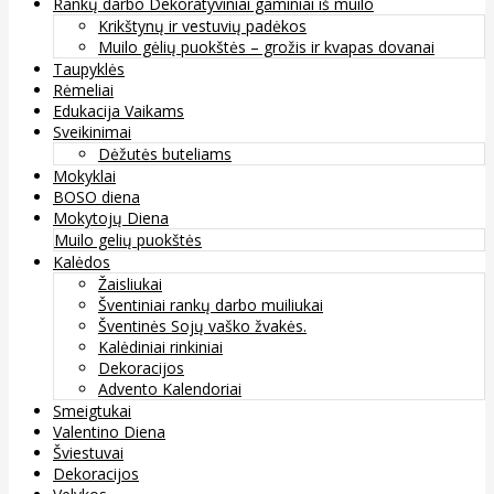
Rankų darbo Dekoratyviniai gaminiai iš muilo
Krikštynų ir vestuvių padėkos
Muilo gėlių puokštės – grožis ir kvapas dovanai
Taupyklės
Rėmeliai
Edukacija Vaikams
Sveikinimai
Dėžutės buteliams
Mokyklai
BOSO diena
Mokytojų Diena
Muilo gelių puokštės
Kalėdos
Žaisliukai
Šventiniai rankų darbo muiliukai
Šventinės Sojų vaško žvakės.
Kalėdiniai rinkiniai
Dekoracijos
Advento Kalendoriai
Smeigtukai
Valentino Diena
Šviestuvai
Dekoracijos