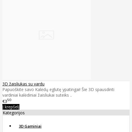
3D žaisliukas su vardu
Papuoškite savo Kalėdų eglutę ypatingai! Šie 3D spausdinti
vardiniai kalėdiniai žaisliukai suteiks ..
50
€3
Į krepšelį
Kategorijos
3D Gaminiai