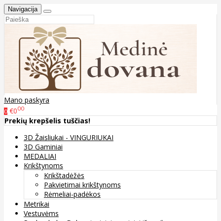
Navigacija
Mano paskyra
00
€0
0
Prekių krepšelis tuščias!
3D Žaisliukai - VINGURIUKAI
3D Gaminiai
MEDALIAI
Krikštynoms
Krikštadėžės
Pakvietimai krikštynoms
Rėmeliai-padėkos
Metrikai
Vestuvėms