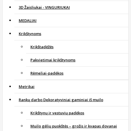
3D Žaisliukai - VINGURIUKAI
MEDALIAI
Krikštynoms
Krikštadėžės
Pakvietimai krikštynoms
Rėmeliai-padėkos
Metrikai
Rankų darbo Dekoratyviniai gaminiai iš muilo
Krikštynų ir vestuvių padėkos
Muilo gėlių puokštės – grožis ir kvapas dovanai