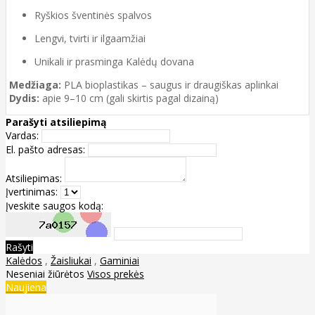
Ryškios šventinės spalvos
Lengvi, tvirti ir ilgaamžiai
Unikali ir prasminga Kalėdų dovana
Medžiaga:
PLA bioplastikas – saugus ir draugiškas aplinkai
Dydis:
apie 9–10 cm (gali skirtis pagal dizainą)
Parašyti atsiliepimą
Vardas:
El. pašto adresas:
Atsiliepimas:
Įvertinimas:
Įveskite saugos kodą:
Rašyti
Kalėdos
,
Žaisliukai
,
Gaminiai
Neseniai žiūrėtos
Visos prekės
Naujiena