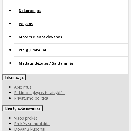
Dekoracijos
Velykos
Moters dienos dovanos
Pinigų vokeliai
Medaus dėžutės / Saldaininės
Informacija
Apie mus
Pirkimo sąlygos ir taisyklės
Privatumo politika
Klientų aptarnavimas
Visos prekės
Prekės su nuolaida
Dovanų kuponai