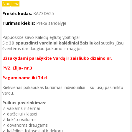
Naujiena
Prekės kodas:
KAZ3DV25
Turimas kiekis:
Prekė sandėlyje
Papuoškite savo Kalėdų eglutę ypatingai!
Šie
3D spausdinti vardiniai kalėdiniai žaisliukai
suteiks jūsų
šventėms dar daugiau jaukumo ir magijos.
Užsakydami parašykite Vardą ir žaisliuko dizaino nr.
PVZ. Elija- nr.3
Pagaminame iki 7d.d
Kiekvienas pakabukas kuriamas individualiai – su jūsų pasirinktu
vardu.
Puikus pasirinkimas
:
✓ vaikams ir šeimai
✓ darželiui / klasei
✓ krikšto vaikams
✓ dovanoms draugams
✓ kalėdinei fotosesijai ir dekorui