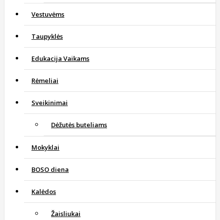
Vestuvėms
Taupyklės
Edukacija Vaikams
Rėmeliai
Sveikinimai
Dėžutės buteliams
Mokyklai
BOSO diena
Kalėdos
Žaisliukai