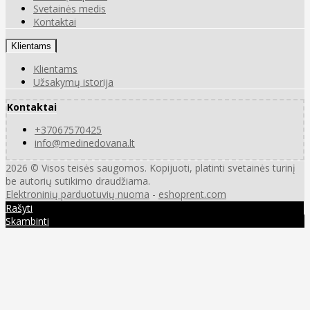
Svetainės medis
Kontaktai
Klientams
Klientams
Užsakymų istorija
Kontaktai
+37067570425
info@medinedovana.lt
2026 © Visos teisės saugomos. Kopijuoti, platinti svetainės turinį
be autorių sutikimo draudžiama.
Elektroninių parduotuvių nuoma
-
eshoprent.com
Rašyti
Skambinti