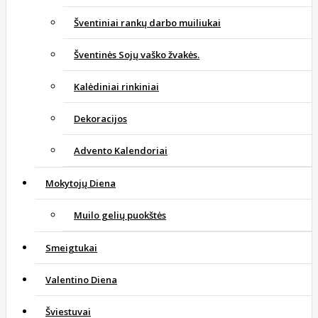
Šventiniai rankų darbo muiliukai
Šventinės Sojų vaško žvakės.
Kalėdiniai rinkiniai
Dekoracijos
Advento Kalendoriai
Mokytojų Diena
Muilo gelių puokštės
Smeigtukai
Valentino Diena
Šviestuvai