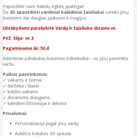
Papuoškite savo Kalėdų eglutę ypatingai!
Šie
3D spausdinti vardiniai kalėdiniai žaisliukai
suteiks jūsų
šventėms dar daugiau jaukumo ir magijos.
Užsakydami parašykite Vardą ir žaisliuko dizaino nr.
PVZ. Elija- nr.3
Pagaminame iki 7d.d
Kiekvienas pakabukas kuriamas individualiai – su jūsų pasirinktu
vardu.
Puikus pasirinkimas
:
✓ vaikams ir šeimai
✓ darželiui / klasei
✓ krikšto vaikams
✓ dovanoms draugams
✓ kalėdinei fotosesijai ir dekorui
Privalumai:
Personalizacija pagal jūsų vardą
Aukštos kokybės 3D spauda