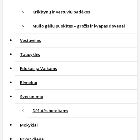
Krikštynų ir vestuvių padėkos
Muilo gėlių puokštės – grožis ir kvapas dovanai
Vestuvėms
Taupyklės
Edukacija Vaikams
Rėmeliai
Sveikinimai
Dėžutės buteliams
Mokyklai
BOSO diena