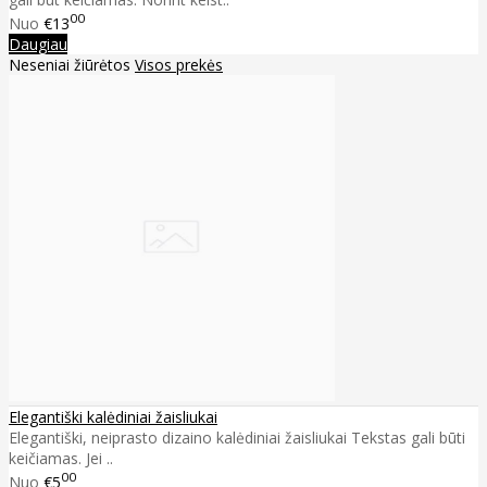
00
Nuo
€13
Daugiau
Neseniai žiūrėtos
Visos prekės
Elegantiški kalėdiniai žaisliukai
Elegantiški, neiprasto dizaino kalėdiniai žaisliukai Tekstas gali būti
keičiamas. Jei ..
00
Nuo
€5