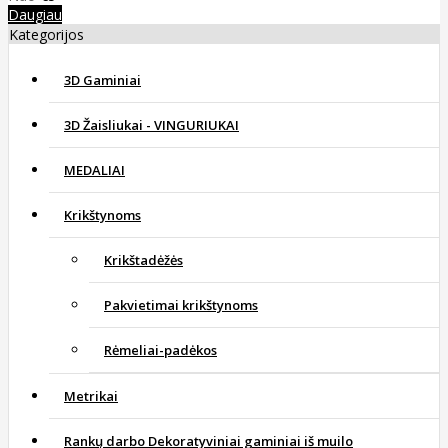
Daugiau
Kategorijos
3D Gaminiai
3D Žaisliukai - VINGURIUKAI
MEDALIAI
Krikštynoms
Krikštadėžės
Pakvietimai krikštynoms
Rėmeliai-padėkos
Metrikai
Rankų darbo Dekoratyviniai gaminiai iš muilo