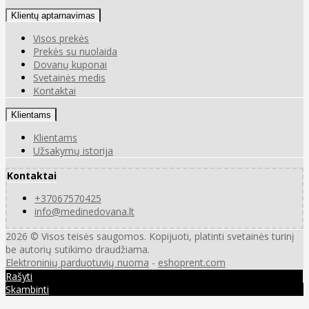
Klientų aptarnavimas
Visos prekės
Prekės su nuolaida
Dovanų kuponai
Svetainės medis
Kontaktai
Klientams
Klientams
Užsakymų istorija
Kontaktai
+37067570425
info@medinedovana.lt
2026 © Visos teisės saugomos. Kopijuoti, platinti svetainės turinį
be autorių sutikimo draudžiama.
Elektroninių parduotuvių nuoma
-
eshoprent.com
Rašyti
Skambinti