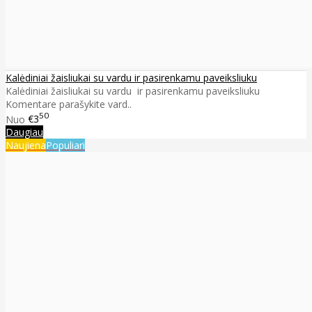
Kalėdiniai žaisliukai su vardu ir pasirenkamu paveiksliuku
Kalėdiniai žaisliukai su vardu ir pasirenkamu paveiksliuku
Komentare parašykite vard..
50
Nuo
€3
Daugiau
Naujiena
Populiari