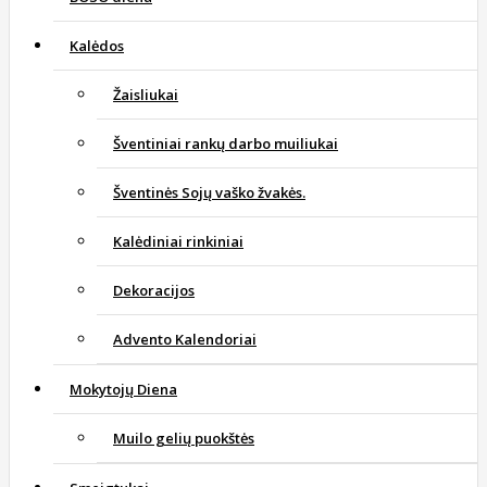
Kalėdos
Žaisliukai
Šventiniai rankų darbo muiliukai
Šventinės Sojų vaško žvakės.
Kalėdiniai rinkiniai
Dekoracijos
Advento Kalendoriai
Mokytojų Diena
Muilo gelių puokštės