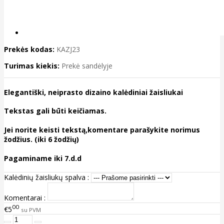
Prekės kodas:
KAZJ23
Turimas kiekis:
Prekė sandėlyje
Elegantiški, neiprasto dizaino kalėdiniai žaisliukai
Tekstas gali būti keičiamas.
Jei norite keisti tekstą,komentare parašykite norimus
žodžius. (iki 6 žodžių)
Pagaminame iki 7.d.d
Kalėdinių žaisliukų spalva :
Komentarai :
00
€5
su PVM