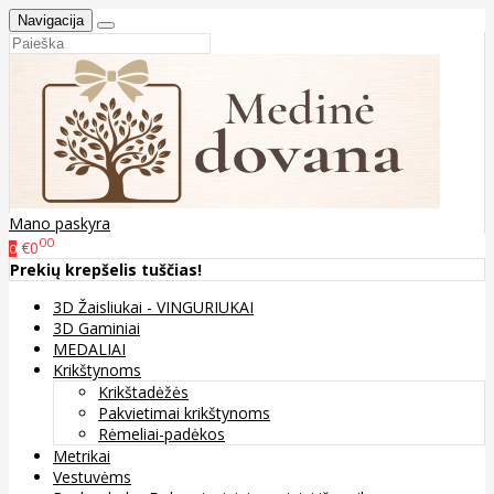
Navigacija
Mano paskyra
00
€0
0
Prekių krepšelis tuščias!
3D Žaisliukai - VINGURIUKAI
3D Gaminiai
MEDALIAI
Krikštynoms
Krikštadėžės
Pakvietimai krikštynoms
Rėmeliai-padėkos
Metrikai
Vestuvėms