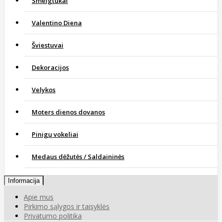
Smeigtukai
Valentino Diena
Šviestuvai
Dekoracijos
Velykos
Moters dienos dovanos
Pinigų vokeliai
Medaus dėžutės / Saldaininės
Informacija
Apie mus
Pirkimo sąlygos ir taisyklės
Privatumo politika