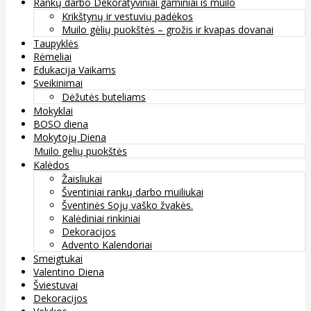
Rankų darbo Dekoratyviniai gaminiai iš muilo
Krikštynų ir vestuvių padėkos
Muilo gėlių puokštės – grožis ir kvapas dovanai
Taupyklės
Rėmeliai
Edukacija Vaikams
Sveikinimai
Dėžutės buteliams
Mokyklai
BOSO diena
Mokytojų Diena
Muilo gelių puokštės
Kalėdos
Žaisliukai
Šventiniai rankų darbo muiliukai
Šventinės Sojų vaško žvakės.
Kalėdiniai rinkiniai
Dekoracijos
Advento Kalendoriai
Smeigtukai
Valentino Diena
Šviestuvai
Dekoracijos