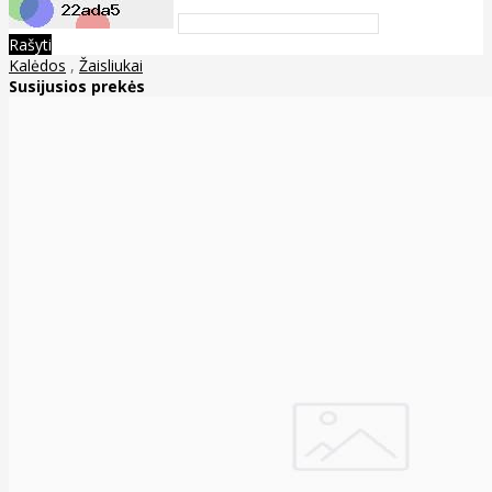
Rašyti
Kalėdos
,
Žaisliukai
Susijusios prekės