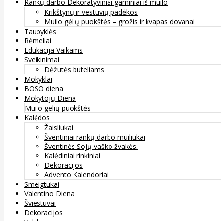
Rankų darbo Dekoratyviniai gaminiai iš muilo
Krikštynų ir vestuvių padėkos
Muilo gėlių puokštės – grožis ir kvapas dovanai
Taupyklės
Rėmeliai
Edukacija Vaikams
Sveikinimai
Dėžutės buteliams
Mokyklai
BOSO diena
Mokytojų Diena
Muilo gelių puokštės
Kalėdos
Žaisliukai
Šventiniai rankų darbo muiliukai
Šventinės Sojų vaško žvakės.
Kalėdiniai rinkiniai
Dekoracijos
Advento Kalendoriai
Smeigtukai
Valentino Diena
Šviestuvai
Dekoracijos