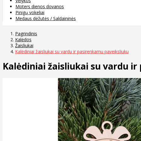
Velykos
Moters dienos dovanos
Pinigų vokeliai
Medaus dėžutės / Saldaininės
Pagrindinis
Kalėdos
Žaisliukai
Kalėdiniai žaisliukai su vardu ir pasirenkamu paveiksliuku
Kalėdiniai žaisliukai su vardu 