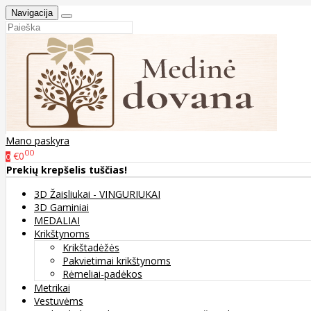
Navigacija
Mano paskyra
00
€0
0
Prekių krepšelis tuščias!
3D Žaisliukai - VINGURIUKAI
3D Gaminiai
MEDALIAI
Krikštynoms
Krikštadėžės
Pakvietimai krikštynoms
Rėmeliai-padėkos
Metrikai
Vestuvėms