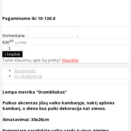
Pagaminame iki 10-12d.d
Komentarai :
00
€30
su PVM
Turite klausimų apie šią prekę?
Klauskite
Aprašymas
(0) Atsiliepimai
Lempa metrika "Drambliukas"
Puikus akcentas Jūsų vaiko kambaryje, naktį apšvies
kambarį, o diena bus puiki dekoracija nat sienos.
Išmatavimai: 30x26cm
Komentare parašykite vaiko vardą ir visus gimimo