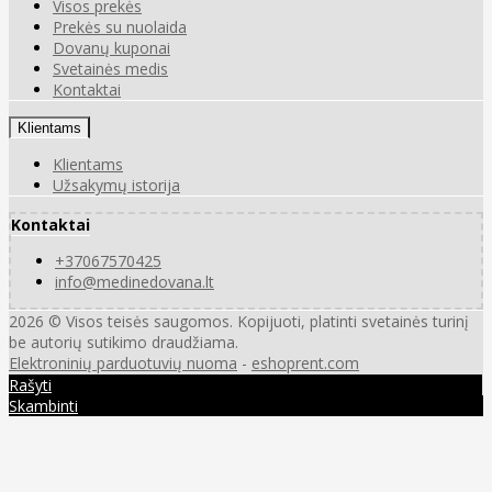
Visos prekės
Prekės su nuolaida
Dovanų kuponai
Svetainės medis
Kontaktai
Klientams
Klientams
Užsakymų istorija
Kontaktai
+37067570425
info@medinedovana.lt
2026 © Visos teisės saugomos. Kopijuoti, platinti svetainės turinį
be autorių sutikimo draudžiama.
Elektroninių parduotuvių nuoma
-
eshoprent.com
Rašyti
Skambinti