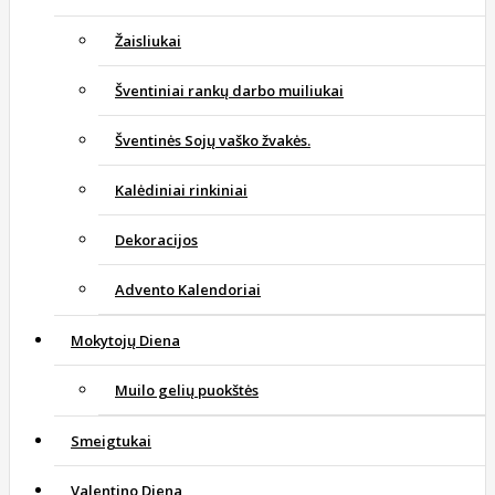
Žaisliukai
Šventiniai rankų darbo muiliukai
Šventinės Sojų vaško žvakės.
Kalėdiniai rinkiniai
Dekoracijos
Advento Kalendoriai
Mokytojų Diena
Muilo gelių puokštės
Smeigtukai
Valentino Diena