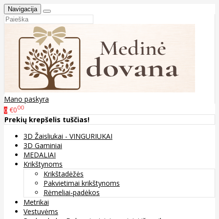
Navigacija
Mano paskyra
00
€0
0
Prekių krepšelis tuščias!
3D Žaisliukai - VINGURIUKAI
3D Gaminiai
MEDALIAI
Krikštynoms
Krikštadėžės
Pakvietimai krikštynoms
Rėmeliai-padėkos
Metrikai
Vestuvėms