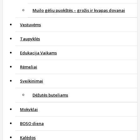
Muilo gėlių puokštės – grožis ir kvapas dovanai
Vestuvėms
Taupyklės
Edukacija Vaikams
Rėmeliai
Sveikinimai
Dėžutės buteliams
Mokyklai
BOSO diena
Kalėdos