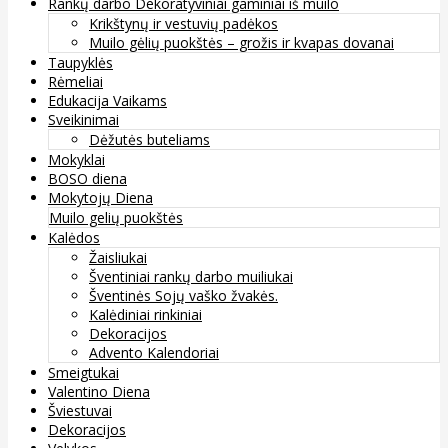
Rankų darbo Dekoratyviniai gaminiai iš muilo
Krikštynų ir vestuvių padėkos
Muilo gėlių puokštės – grožis ir kvapas dovanai
Taupyklės
Rėmeliai
Edukacija Vaikams
Sveikinimai
Dėžutės buteliams
Mokyklai
BOSO diena
Mokytojų Diena
Muilo gelių puokštės
Kalėdos
Žaisliukai
Šventiniai rankų darbo muiliukai
Šventinės Sojų vaško žvakės.
Kalėdiniai rinkiniai
Dekoracijos
Advento Kalendoriai
Smeigtukai
Valentino Diena
Šviestuvai
Dekoracijos