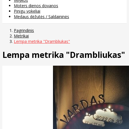
Velykos
Moters dienos dovanos
Pinigų vokeliai
Medaus dėžutės / Saldaininės
Pagrindinis
Metrikai
Lempa metrika "Drambliukas"
Lempa metrika "Drambliukas"