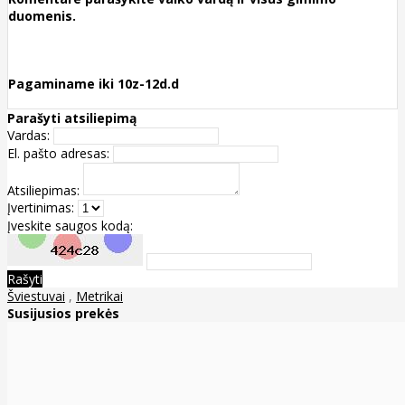
duomenis.
Pagaminame iki 10z-12d.d
Parašyti atsiliepimą
Vardas:
El. pašto adresas:
Atsiliepimas:
Įvertinimas:
Įveskite saugos kodą:
Rašyti
Šviestuvai
,
Metrikai
Susijusios prekės