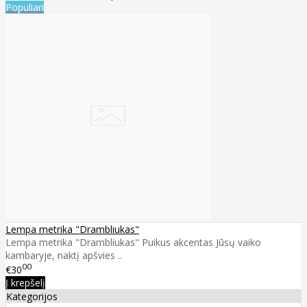
Populiari
Lempa metrika "Drambliukas"
Lempa metrika "Drambliukas" Puikus akcentas Jūsų vaiko
kambaryje, naktį apšvies ..
00
€30
Į krepšelį
Kategorijos