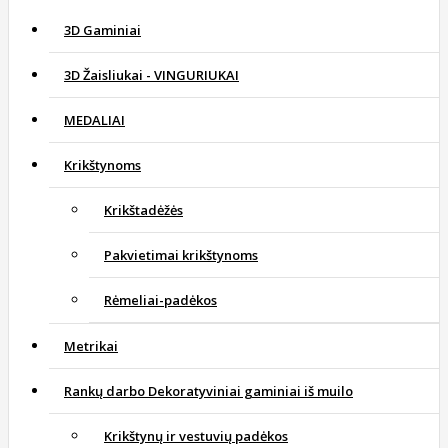
3D Gaminiai
3D Žaisliukai - VINGURIUKAI
MEDALIAI
Krikštynoms
Krikštadėžės
Pakvietimai krikštynoms
Rėmeliai-padėkos
Metrikai
Rankų darbo Dekoratyviniai gaminiai iš muilo
Krikštynų ir vestuvių padėkos