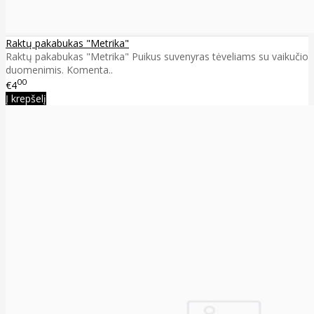
Raktų pakabukas "Metrika"
Raktų pakabukas "Metrika" Puikus suvenyras tėveliams su vaikučio
duomenimis. Komenta..
00
€4
Į krepšelį