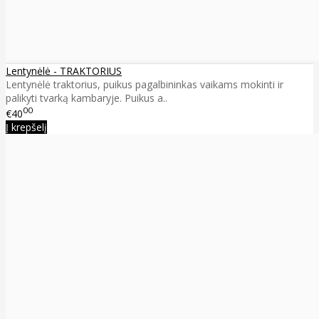
Lentynėlė - TRAKTORIUS
Lentynėlė traktorius, puikus pagalbininkas vaikams mokinti ir
palikyti tvarką kambaryje. Puikus a..
00
€40
Į krepšelį