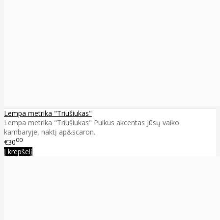
Lempa metrika "Triušiukas"
Lempa metrika "Triušiukas" Puikus akcentas Jūsų vaiko
kambaryje, naktį ap&scaron..
00
€30
Į krepšelį