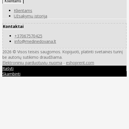
Klientams
Klientams
Užsakymų istorija
Kontaktai
+37067570425
info@medinedovana.lt
2026 © Visos teisės saugomos. Kopijuoti, platinti svetainės turinį
be autorių sutikimo draudžiama.
Elektroninių parduotuvių nuoma
-
eshoprent.com
Rašyti
Skambinti