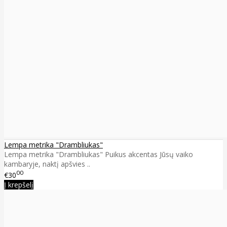
Lempa metrika "Drambliukas"
Lempa metrika "Drambliukas" Puikus akcentas Jūsų vaiko
kambaryje, naktį apšvies ..
00
€30
Į krepšelį