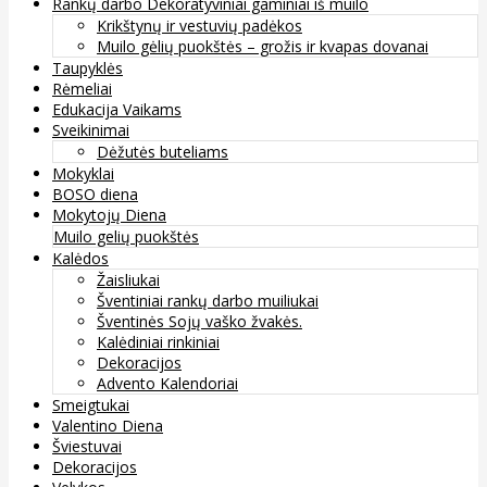
Rankų darbo Dekoratyviniai gaminiai iš muilo
Krikštynų ir vestuvių padėkos
Muilo gėlių puokštės – grožis ir kvapas dovanai
Taupyklės
Rėmeliai
Edukacija Vaikams
Sveikinimai
Dėžutės buteliams
Mokyklai
BOSO diena
Mokytojų Diena
Muilo gelių puokštės
Kalėdos
Žaisliukai
Šventiniai rankų darbo muiliukai
Šventinės Sojų vaško žvakės.
Kalėdiniai rinkiniai
Dekoracijos
Advento Kalendoriai
Smeigtukai
Valentino Diena
Šviestuvai
Dekoracijos