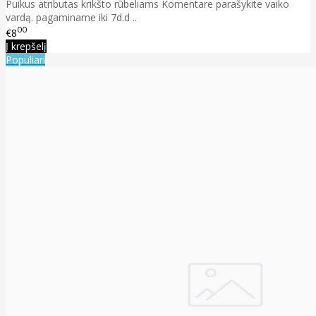
Puikus atributas krikšto rūbeliams Komentare parašykite vaiko
vardą. pagaminame iki 7d.d ..
00
€8
Į krepšelį
Populiari