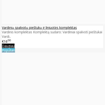
Vardinių spalvotų pieštukų ir liniuotės komplektas
Vardinis komplektas Komplektą sudaro: Vardiniai spalvoti pieštukai
Vardi..
00
€16
Daugiau
Populiari