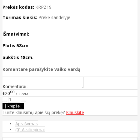
Prekės kodas:
KRPZ19
Turimas kiekis:
Prekė sandėlyje
IŠmatvimai:
Plotis 58cm
aukštis 18cm.
Komentare parašykite vaiko vardą
Komentarai :
00
€20
su PVM
Turite klausimų apie šią prekę?
Klauskite
Aprašymas
(0) Atsiliepimai