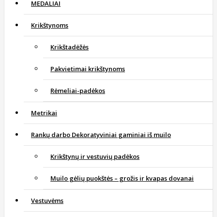
MEDALIAI
Krikštynoms
Krikštadėžės
Pakvietimai krikštynoms
Rėmeliai-padėkos
Metrikai
Rankų darbo Dekoratyviniai gaminiai iš muilo
Krikštynų ir vestuvių padėkos
Muilo gėlių puokštės – grožis ir kvapas dovanai
Vestuvėms