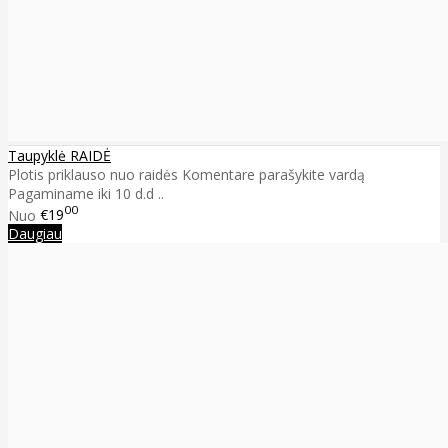
Taupyklė RAIDĖ
Plotis priklauso nuo raidės Komentare parašykite vardą
Pagaminame iki 10 d.d ..
00
Nuo
€19
Daugiau