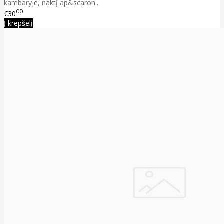
kambaryje, naktį ap&scaron..
00
€30
Į krepšelį