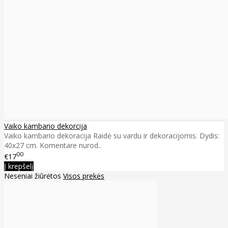
Vaiko kambario dekorcija
Vaiko kambario dekoracija Raidė su vardu ir dekoracijomis. Dydis:
40x27 cm. Komentare nurod..
00
€17
Į krepšelį
Neseniai žiūrėtos
Visos prekės