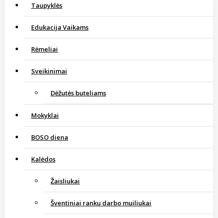
Taupyklės
Edukacija Vaikams
Rėmeliai
Sveikinimai
Dėžutės buteliams
Mokyklai
BOSO diena
Kalėdos
Žaisliukai
Šventiniai rankų darbo muiliukai