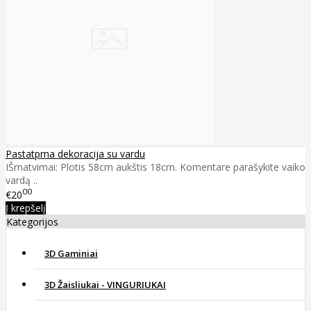
Pastatpma dekoracija su vardu
IŠmatvimai: Plotis 58cm aukštis 18cm. Komentare parašykite vaiko
vardą ..
00
€20
Į krepšelį
Kategorijos
3D Gaminiai
3D Žaisliukai - VINGURIUKAI