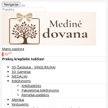
Navigacija
Mano paskyra
00
€0
0
Prekių krepšelis tuščias!
3D Žaisliukai - VINGURIUKAI
3D Gaminiai
MEDALIAI
Krikštynoms
Krikštadėžės
Pakvietimai krikštynoms
Rėmeliai-padėkos
Metrikai
Vestuvėms