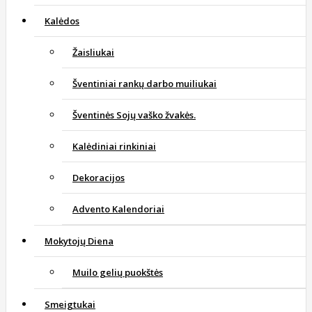
Kalėdos
Žaisliukai
Šventiniai rankų darbo muiliukai
Šventinės Sojų vaško žvakės.
Kalėdiniai rinkiniai
Dekoracijos
Advento Kalendoriai
Mokytojų Diena
Muilo gelių puokštės
Smeigtukai