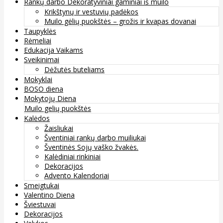
Rankų darbo Dekoratyviniai gaminiai iš muilo
Krikštynų ir vestuvių padėkos
Muilo gėlių puokštės – grožis ir kvapas dovanai
Taupyklės
Rėmeliai
Edukacija Vaikams
Sveikinimai
Dėžutės buteliams
Mokyklai
BOSO diena
Mokytojų Diena
Muilo gelių puokštės
Kalėdos
Žaisliukai
Šventiniai rankų darbo muiliukai
Šventinės Sojų vaško žvakės.
Kalėdiniai rinkiniai
Dekoracijos
Advento Kalendoriai
Smeigtukai
Valentino Diena
Šviestuvai
Dekoracijos