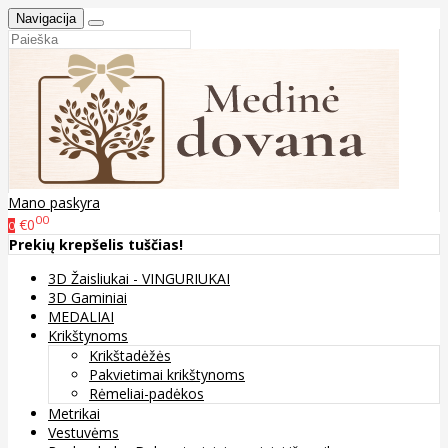
Navigacija
Mano paskyra
00
€0
0
Prekių krepšelis tuščias!
3D Žaisliukai - VINGURIUKAI
3D Gaminiai
MEDALIAI
Krikštynoms
Krikštadėžės
Pakvietimai krikštynoms
Rėmeliai-padėkos
Metrikai
Vestuvėms