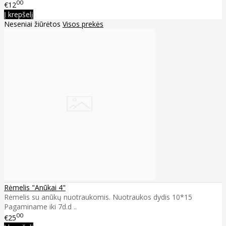
00
€12
Į krepšelį
Neseniai žiūrėtos
Visos prekės
Rėmelis "Anūkai 4"
Rėmelis su anūkų nuotraukomis. Nuotraukos dydis 10*15
Pagaminame iki 7d.d ..
00
€25