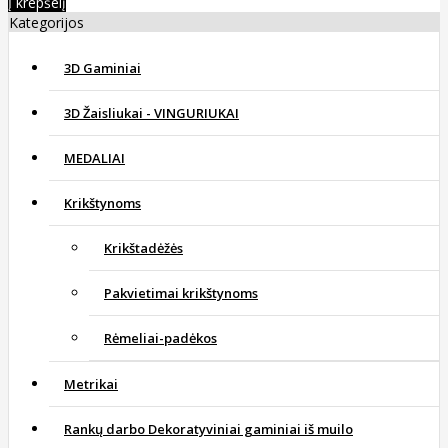
Į krepšelį
Kategorijos
3D Gaminiai
3D Žaisliukai - VINGURIUKAI
MEDALIAI
Krikštynoms
Krikštadėžės
Pakvietimai krikštynoms
Rėmeliai-padėkos
Metrikai
Rankų darbo Dekoratyviniai gaminiai iš muilo