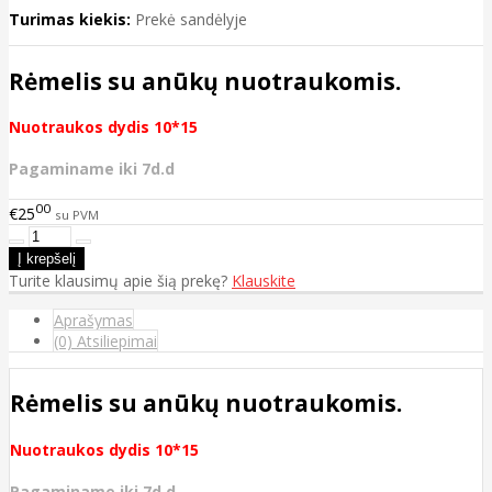
Turimas kiekis:
Prekė sandėlyje
Rėmelis su anūkų nuotraukomis.
Nuotraukos dydis 10*15
Pagaminame iki 7d.d
00
€25
su PVM
Turite klausimų apie šią prekę?
Klauskite
Aprašymas
(0) Atsiliepimai
Rėmelis su anūkų nuotraukomis.
Nuotraukos dydis 10*15
Pagaminame iki 7d.d