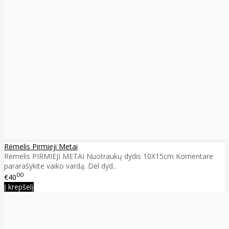
Rėmelis Pirmieji Metai
Rėmelis PIRMIEJI METAI Nuotraukų dydis 10X15cm Komentare
pararašykite vaiko vardą. Dėl dyd..
00
€40
Į krepšelį