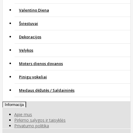
Valentino Diena
Šviestuvai
Dekoracijos
Velykos
Moters dienos dovanos
Pinigų vokeliai
Medaus dėžutės / Saldaininės
Informacija
Apie mus
Pirkimo sąlygos ir taisyklės
Privatumo politika