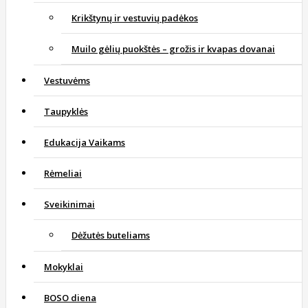
Krikštynų ir vestuvių padėkos
Muilo gėlių puokštės – grožis ir kvapas dovanai
Vestuvėms
Taupyklės
Edukacija Vaikams
Rėmeliai
Sveikinimai
Dėžutės buteliams
Mokyklai
BOSO diena