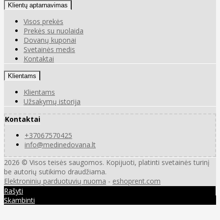
Klientų aptarnavimas
Visos prekės
Prekės su nuolaida
Dovanų kuponai
Svetainės medis
Kontaktai
Klientams
Klientams
Užsakymų istorija
Kontaktai
+37067570425
info@medinedovana.lt
2026 © Visos teisės saugomos. Kopijuoti, platinti svetainės turinį
be autorių sutikimo draudžiama.
Elektroninių parduotuvių nuoma
-
eshoprent.com
Rašyti
Skambinti