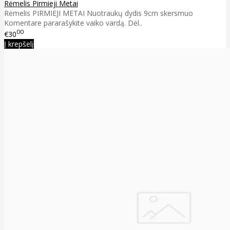
Rėmelis Pirmieji Metai
Rėmelis PIRMIEJI METAI Nuotraukų dydis 9cm skersmuo
Komentare pararašykite vaiko vardą. Dėl..
00
€30
Į krepšelį