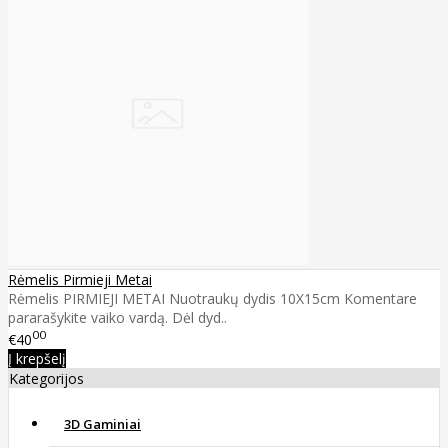
Rėmelis Pirmieji Metai
Rėmelis PIRMIEJI METAI Nuotraukų dydis 10X15cm Komentare
pararašykite vaiko vardą. Dėl dyd..
00
€40
Į krepšelį
Kategorijos
3D Gaminiai