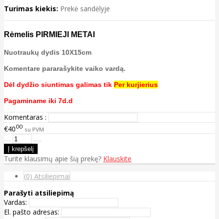
Turimas kiekis:
Prekė sandėlyje
Rėmelis PIRMIEJI METAI
Nuotraukų dydis 10X15cm
Komentare pararašykite vaiko vardą.
Dėl dydžio siuntimas galimas tik
Per kurjierius
Pagaminame iki 7d.d
Komentaras :
00
€40
su PVM
Turite klausimų apie šią prekę?
Klauskite
(0) Atsiliepimai
Parašyti atsiliepimą
Vardas:
El. pašto adresas: