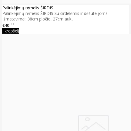
Palinkėjimų rėmelis ŠIRDIS
Palinkėjimų rėmelis ŠIRDIS Su širdelėmis ir dėžute joms
Išmatavimai: 38cm pločio, 27cm auk..
00
€40
Į krepšelį