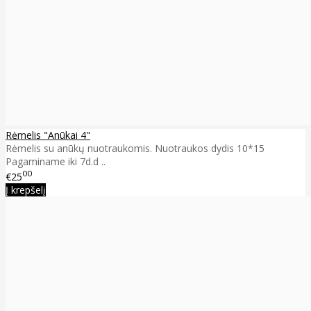
Rėmelis "Anūkai 4"
Rėmelis su anūkų nuotraukomis. Nuotraukos dydis 10*15
Pagaminame iki 7d.d ..
00
€25
Į krepšelį