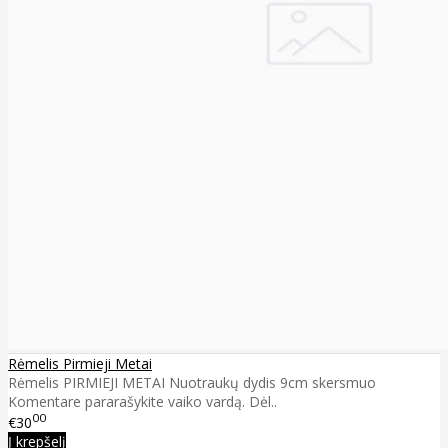
Rėmelis Pirmieji Metai
Rėmelis PIRMIEJI METAI Nuotraukų dydis 9cm skersmuo
Komentare pararašykite vaiko vardą. Dėl..
00
€30
Į krepšelį