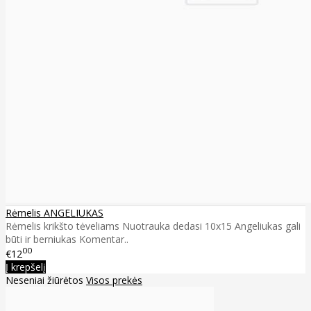
Rėmelis ANGELIUKAS
Rėmelis krikšto tėveliams Nuotrauka dedasi 10x15 Angeliukas gali
būti ir berniukas Komentar..
00
€12
Į krepšelį
Neseniai žiūrėtos
Visos prekės