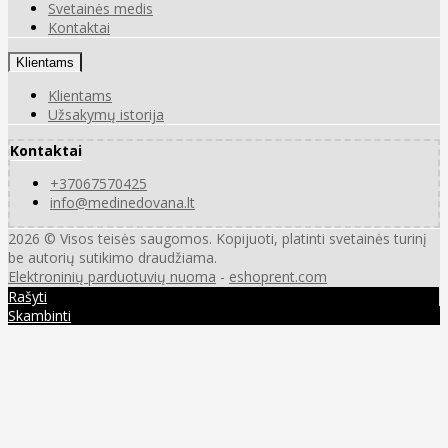
Svetainės medis
Kontaktai
Klientams
Klientams
Užsakymų istorija
Kontaktai
+37067570425
info@medinedovana.lt
2026 © Visos teisės saugomos. Kopijuoti, platinti svetainės turinį
be autorių sutikimo draudžiama.
Elektroninių parduotuvių nuoma
-
eshoprent.com
Rašyti
Skambinti