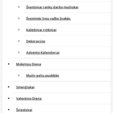
Šventiniai rankų darbo muiliukai
Šventinės Sojų vaško žvakės.
Kalėdiniai rinkiniai
Dekoracijos
Advento Kalendoriai
Mokytojų Diena
Muilo gelių puokštės
Smeigtukai
Valentino Diena
Šviestuvai