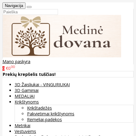
Navigacija
Mano paskyra
00
€0
0
Prekių krepšelis tuščias!
3D Žaisliukai - VINGURIUKAI
3D Gaminiai
MEDALIAI
Krikštynoms
Krikštadėžės
Pakvietimai krikštynoms
Rėmeliai-padėkos
Metrikai
Vestuvėms