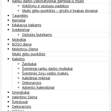
Rankų darbo Dekoratyviniai gaminiai iš muilo
Krikštynų ir vestuvių padėkos
Muilo gėlių puokštės – grožis ir kvapas dovanai
Taupyklės
Rėmeliai
Edukacija Vaikams
Sveikinimai
Dėžutės buteliams
Mokyklai
BOSO diena
Mokytojų Diena
Muilo gelių puokštės
Kalėdos
Žaisliukai
Šventiniai rankų darbo muiliukai
Šventinės Sojų vaško žvakės.
Kalėdiniai rinkiniai
Dekoracijos
Advento Kalendoriai
Smeigtukai
Valentino Diena
Šviestuvai
Dekoracijos