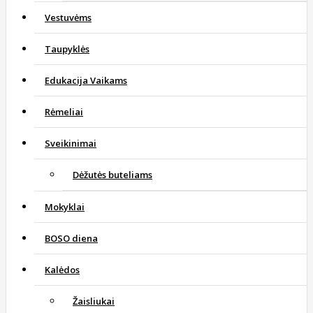
Vestuvėms
Taupyklės
Edukacija Vaikams
Rėmeliai
Sveikinimai
Dėžutės buteliams
Mokyklai
BOSO diena
Kalėdos
Žaisliukai