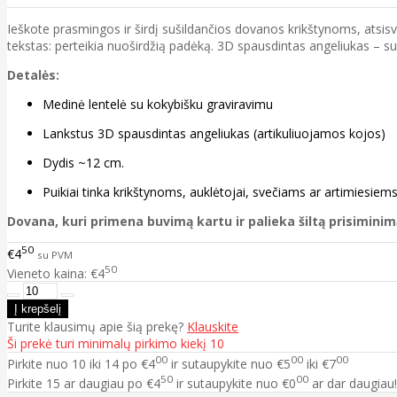
Ieškote prasmingos ir širdį sušildančios dovanos krikštynoms, atsisv
tekstas: perteikia nuoširdžią padėką. 3D spausdintas angeliukas – sub
Detalės:
Medinė lentelė su kokybišku graviravimu
Lankstus 3D spausdintas angeliukas (artikuliuojamos kojos)
Dydis ~12 cm.
Puikiai tinka krikštynoms, auklėtojai, svečiams ar artimiesiem
Dovana, kuri primena buvimą kartu ir palieka šiltą prisiminim
50
€4
su PVM
50
Vieneto kaina: €4
Turite klausimų apie šią prekę?
Klauskite
Ši prekė turi minimalų pirkimo kiekį 10
00
00
00
Pirkite nuo
10
iki
14
po
€4
ir sutaupykite nuo
€5
iki
€7
50
00
Pirkite
15
ar daugiau po
€4
ir sutaupykite nuo
€0
ar dar daugiau!