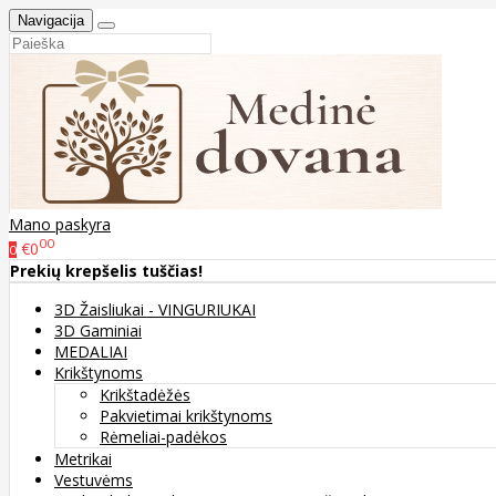
Navigacija
Mano paskyra
00
€0
0
Prekių krepšelis tuščias!
3D Žaisliukai - VINGURIUKAI
3D Gaminiai
MEDALIAI
Krikštynoms
Krikštadėžės
Pakvietimai krikštynoms
Rėmeliai-padėkos
Metrikai
Vestuvėms