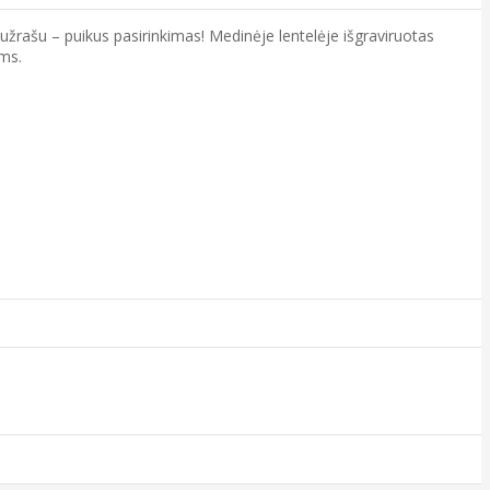
 užrašu – puikus pasirinkimas! Medinėje lentelėje išgraviruotas
ems.