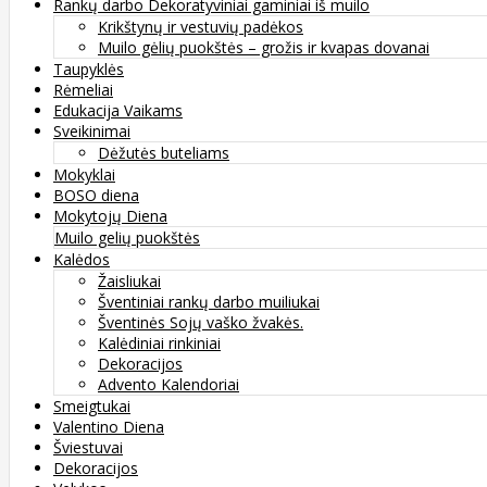
Rankų darbo Dekoratyviniai gaminiai iš muilo
Krikštynų ir vestuvių padėkos
Muilo gėlių puokštės – grožis ir kvapas dovanai
Taupyklės
Rėmeliai
Edukacija Vaikams
Sveikinimai
Dėžutės buteliams
Mokyklai
BOSO diena
Mokytojų Diena
Muilo gelių puokštės
Kalėdos
Žaisliukai
Šventiniai rankų darbo muiliukai
Šventinės Sojų vaško žvakės.
Kalėdiniai rinkiniai
Dekoracijos
Advento Kalendoriai
Smeigtukai
Valentino Diena
Šviestuvai
Dekoracijos